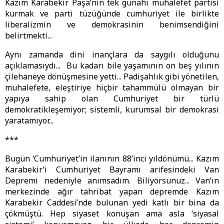
Kazım Karabekir Paşa’nın tek günahı muhalefet partisi
kurmak ve parti tüzüğünde cumhuriyet ile birlikte
liberalizmin ve demokrasinin benimsendiğini
belirtmekti...
Aynı zamanda dini inançlara da saygılı olduğunu
açıklamasıydı... Bu kadarı bile yaşamının on beş yılının
çilehaneye dönüşmesine yetti... Padişahlık gibi yönetilen,
muhalefete, eleştiriye hiçbir tahammülü olmayan bir
yapıya sahip olan Cumhuriyet bir türlü
demokratikleşemiyor; sistemli, kurumsal bir demokrasi
yaratamıyor...
***
Bugün ‘Cumhuriyet’in ilanının 88’inci yıldönümü... Kazım
Karabekir’i Cumhuriyet Bayramı arifesindeki Van
Depremi nedeniyle anımsadım. Biliyorsunuz... Van’ın
merkezinde ağır tahribat yapan depremde Kazım
Karabekir Caddesi’nde bulunan yedi katlı bir bina da
çökmüştü. Hep siyaset konuşan ama asla ‘siyasal