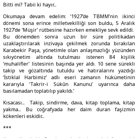
Bitti mi? Tabii ki hayır...
Okumaya devam edelim: ‘1927’de TBMM’nin ikinci
dönemi sona erince milletvekilliği son buldu, 5 Aralık
1927’de ‘Müşir’ rütbesine hazırken emekliye sevk edildi.
Bu dönemden sonra uzun bir süre politikadan
uzaklaştırılarak inzivaya çekilmek zorunda bırakılan
Karabekir Paşa, yönetimle olan anlaşmazlığı yüzünden
sıkıyönetim altında tutulması istenen 84 kişilik
‘muhalifler’ listesinin başında yer aldı. 10 sene sürekli
takip ve gözaltında tutuldu ve hatıralarını yazdığı
‘İstiklal Harbimiz’ adlı eseri zamanın hükümetinin
kararıyla ‘Takrir-i Sükûn Kanunu’ uyarınca daha
basılamadan toplatılıp yakıldı.’
Kısacası... Takip, sindirme, dava, kitap toplama, kitap
yakma... Bu coğrafyada her daim duran faşizmin
kökenleri eskidir...
***