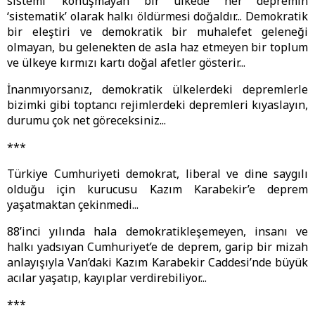
sistemi’ konuşmayan bir ülkede her depremin
‘sistematik’ olarak halkı öldürmesi doğaldır... Demokratik
bir eleştiri ve demokratik bir muhalefet geleneği
olmayan, bu gelenekten de asla haz etmeyen bir toplum
ve ülkeye kırmızı kartı doğal afetler gösterir...
İnanmıyorsanız, demokratik ülkelerdeki depremlerle
bizimki gibi toptancı rejimlerdeki depremleri kıyaslayın,
durumu çok net göreceksiniz...
***
Türkiye Cumhuriyeti demokrat, liberal ve dine saygılı
olduğu için kurucusu Kazım Karabekir’e deprem
yaşatmaktan çekinmedi...
88’inci yılında hala demokratikleşemeyen, insanı ve
halkı yadsıyan Cumhuriyet’e de deprem, garip bir mizah
anlayışıyla Van’daki Kazım Karabekir Caddesi’nde büyük
acılar yaşatıp, kayıplar verdirebiliyor...
***