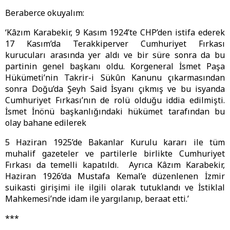
Beraberce okuyalım:
‘Kâzım Karabekir, 9 Kasım 1924’te CHP’den istifa ederek
17 Kasım’da Terakkiperver Cumhuriyet Fırkası
kurucuları arasında yer aldı ve bir süre sonra da bu
partinin genel başkanı oldu. Korgeneral İsmet Paşa
Hükümeti’nin Takrir-i Sükûn Kanunu çıkarmasından
sonra Doğu’da Şeyh Said İsyanı çıkmış ve bu isyanda
Cumhuriyet Fırkası’nın de rolü olduğu iddia edilmişti.
İsmet İnönü başkanlığındaki hükümet tarafından bu
olay bahane edilerek
5 Haziran 1925’de Bakanlar Kurulu kararı ile tüm
muhalif gazeteler ve partilerle birlikte Cumhuriyet
Fırkası da temelli kapatıldı. Ayrıca Kâzım Karabekir,
Haziran 1926’da Mustafa Kemal’e düzenlenen İzmir
suikasti girişimi ile ilgili olarak tutuklandı ve İstiklal
Mahkemesi’nde idam ile yargılanıp, beraat etti.’
***