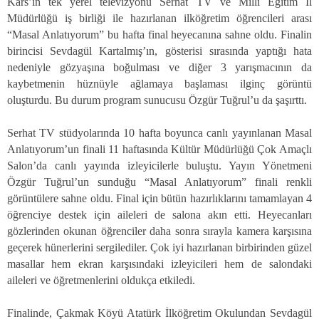
Kars’ın tek yerel televizyonu Serhat TV ve Milli Eğitim İl
Müdürlüğü iş birliği ile hazırlanan ilköğretim öğrencileri arası
“Masal Anlatıyorum” bu hafta final heyecanına sahne oldu. Finalin
birincisi Sevdagül Kartalmış’ın, gösterisi sırasında yaptığı hata
nedeniyle gözyaşına boğulması ve diğer 3 yarışmacının da
kaybetmenin hüznüyle ağlamaya başlaması ilginç görüntü
oluşturdu. Bu durum program sunucusu Özgür Tuğrul’u da şaşırttı.
Serhat TV stüdyolarında 10 hafta boyunca canlı yayınlanan Masal
Anlatıyorum’un finali 11 haftasında Kültür Müdürlüğü Çok Amaçlı
Salon’da canlı yayında izleyicilerle buluştu. Yayın Yönetmeni
Özgür Tuğrul’un sunduğu “Masal Anlatıyorum” finali renkli
görüntülere sahne oldu. Final için bütün hazırlıklarını tamamlayan 4
öğrenciye destek için aileleri de salona akın etti. Heyecanları
gözlerinden okunan öğrenciler daha sonra sırayla kamera karşısına
geçerek hünerlerini sergilediler. Çok iyi hazırlanan birbirinden güzel
masallar hem ekran karşısındaki izleyicileri hem de salondaki
aileleri ve öğretmenlerini oldukça etkiledi.
Finalinde, Çakmak Köyü Atatürk İlköğretim Okulundan Sevdagül