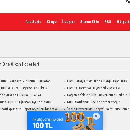
Ya
Ana Sayfa
Künye
İletişim
Sitene Ekle
RSS
Hüryurt
 Öne Çıkan Haberleri
etimli Serbestlik Yükümlülerinden
Kars Fethiye Camisi'nde Dalgalanan Türk
Temizlik Desteği
 Kur'an Kursu Öğrencileri Piknik
Bayrağı Görenlerin Beğenisini Topladı
Kars'ta Tarım ve Hayvancılık Masaya
su Yaşadı
s'ta Aranan Hükümlü JASAT
Yatırıldı
Kağızman'da Kolluk Kuvvetlerine Psikoloji
yonuyla Yakalandı
uma Kurulu Ağustos Ayı Toplantısı
İlk Yardım Eğitimi
MHP Sarıkamış İlçe Kongresi Yoğun
reatif gezi turu, sporseverleri bir araya
Katılımla Gerçekleştirildi
"Kars Gravyerinin Coğrafi İşaret Niteliğinin
Güçlendirilmesi Projesi"