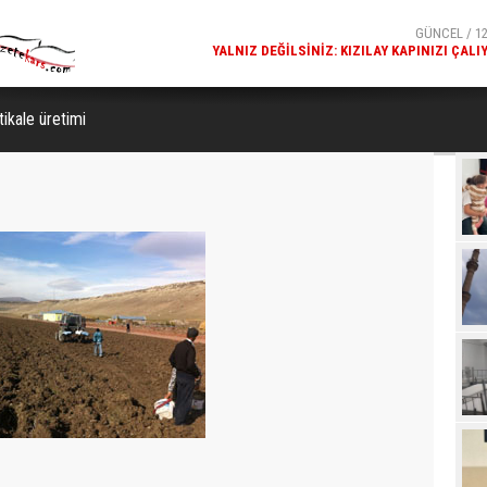
GÜNCEL / 12
KARS FETHIYE CAMISI'NDE DALGALANAN TÜRK BAYR
GÖRENLERIN BEĞENISINI TOPL
tikale üretimi
Beğ