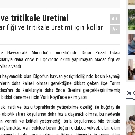
ve tritikale üretimi
A+
 fiği ve tritikale üretimi için kollar
A-
e Hayvancılık Müdürlüğü önderliğinde Digor Ziraat Odası
tkılarıyla daha önce bu çevrede ekimi yapılmayan Macar fiği ve
ollar sıvandı.
ayvancılık olan Digor’un hayvan yetiştiriciliğinde besin kaynağı
emlerin daha kaliteli olması gerektiğine dikkat çeken İlçe Tarım
ası’nın da katkılarıyla daha önce üretimi gerçekleştirilmemiş
Bu K
e bitkisi denemesi için Varlı Köyü’nde ekim yaptı.
ğuk, asitli ve tuzlu topraklarda yetişebilme özelliği ile buğday ile
 abiotik stres koşullarına daha fazla dayanıklı olması, bu nedenle
 verimli ve kaliteli yetişmediği tarla koşullarında bile tritikale
 sağlamakta. Aynı şekilde besin değeri oldukça yüksek olan, ekim
nusunda fazla seçici olmayan Macar fiğininde bölgenin iklim