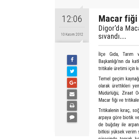
Macar fiği 
12:06
Digor’da Macar
sıvandı...
10 Kasım 2012
İlçe Gıda, Tarım v
Başkanlığı’nın da ka
tritikale üretimi için k
Temel geçim kaynağı h
olarak ürettikleri y
Müdürlüğü; Ziraat Od
Macar fiği ve tritikal
Tritikalenin kıraç, so
arpaya göre biotik ve
de buğday ile arpanın
bitkisi yüksek verim
sürecinde toprak ko