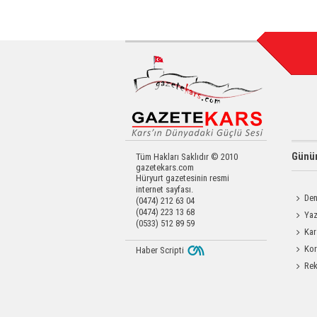
Günün
Tüm Hakları Saklıdır © 2010
gazetekars.com
Hüryurt gazetesinin resmi
internet sayfası.
Den
(0474) 212 63 04
(0474) 223 13 68
Okula 
Yaz
(0533) 512 89 59
Coşku
Kar
Operas
Kor
Haber Scripti
Yapıldı
Rek
getirdi