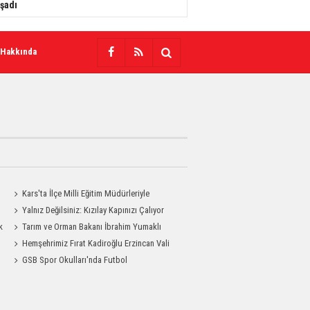
şadı
 Hakkında
Kars'ta İlçe Milli Eğitim Müdürleriyle
Değerlendirme Toplantısı
Yalnız Değilsiniz: Kızılay Kapınızı Çalıyor
k
Tarım ve Orman Bakanı İbrahim Yumaklı
Kars'a Geliyor
Hemşehrimiz Fırat Kadiroğlu Erzincan Vali
Yardımcılığına Atandı
GSB Spor Okulları'nda Futbol
Antrenmanları Sürüyor