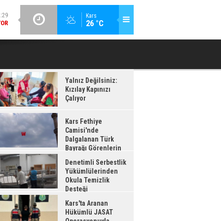
GÜNCEL / 12:26
Kars
:28
26 °C
DENETIMLI SERBESTLIK YÜKÜMLÜLERINDEN OKULA TEMIZLIK
KA
AĞI
DESTEĞI
ADI
Yalnız Değilsiniz:
Kızılay Kapınızı
Çalıyor
Kars Fethiye
Camisi'nde
Dalgalanan Türk
Bayrağı Görenlerin
enisini Topladı
Denetimli Serbestlik
Yükümlülerinden
Okula Temizlik
Desteği
Kars'ta Aranan
Hükümlü JASAT