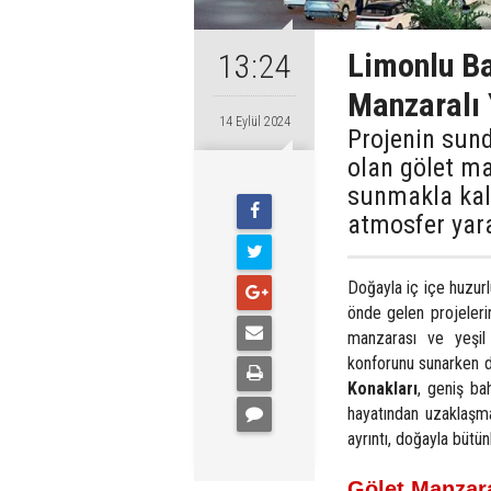
Limonlu Ba
13:24
Manzaralı 
14 Eylül 2024
Projenin sund
olan gölet ma
sunmakla kal
atmosfer yara
Doğayla iç içe huzurl
önde gelen projelerin
manzarası ve yeşil 
konforunu sunarken d
Konakları
, geniş bah
hayatından uzaklaşma
ayrıntı, doğayla bütü
Gölet Manzara