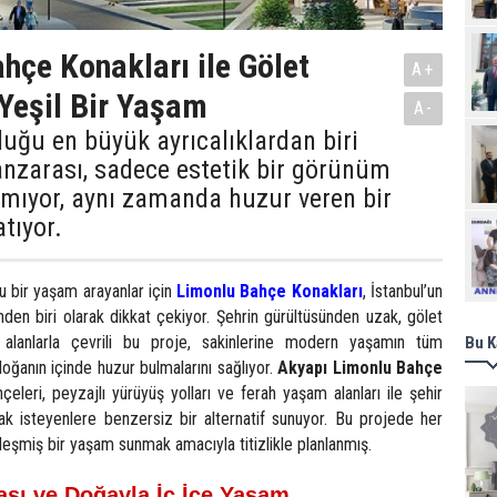
hçe Konakları ile Gölet
A+
Yeşil Bir Yaşam
A-
uğu en büyük ayrıcalıklardan biri
nzarası, sadece estetik bir görünüm
mıyor, aynı zamanda huzur veren bir
tıyor.
Ziy
u bir yaşam arayanlar için
Limonlu Bahçe Konakları
, İstanbul’un
den biri olarak dikkat çekiyor. Şehrin gürültüsünden uzak, gölet
alanlarla çevrili bu proje, sakinlerine modern yaşamın tüm
Bu K
oğanın içinde huzur bulmalarını sağlıyor.
Akyapı Limonlu Bahçe
çeleri, peyzajlı yürüyüş yolları ve ferah yaşam alanları ile şehir
k isteyenlere benzersiz bir alternatif sunuyor. Bu projede her
nleşmiş bir yaşam sunmak amacıyla titizlikle planlanmış.
sı ve Doğayla İç İçe Yaşam