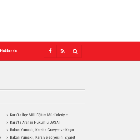
 Hakkında
Kars'ta İlçe Milli Eğitim Müdürleriyle
Değerlendirme Toplantısı
Kars'ta Aranan Hükümlü JASAT
Operasyonuyla Yakalandı
Bakan Yumaklı, Kars'ta Gravyer ve Kaşar
k
Üretim Tesisini Ziyaret Etti
Bakan Yumaklı, Kars Belediyesi'ni Ziyaret