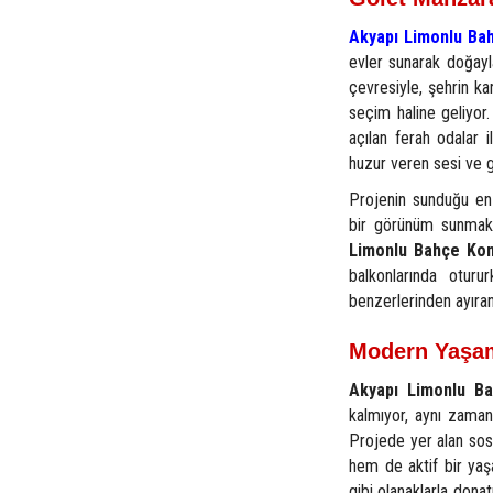
Akyapı Limonlu Ba
evler sunarak doğayl
çevresiyle, şehrin ka
seçim haline geliyor
açılan ferah odalar 
huzur veren sesi ve g
Projenin sunduğu en 
bir görünüm sunmakl
Limonlu Bahçe Kon
balkonlarında oturu
benzerlerinden ayıran
Modern Yaşam
Akyapı Limonlu Ba
kalmıyor, aynı zaman
Projede yer alan sosy
hem de aktif bir yaş
gibi olanaklarla dona