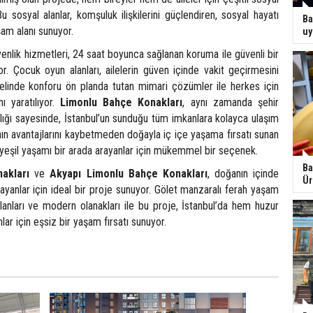
u sosyal alanlar, komşuluk ilişkilerini güçlendiren, sosyal hayatı
Ba
şam alanı sunuyor.
uy
nlik hizmetleri, 24 saat boyunca sağlanan koruma ile güvenli bir
r. Çocuk oyun alanları, ailelerin güven içinde vakit geçirmesini
elinde konforu ön planda tutan mimari çözümler ile herkes için
ı yaratılıyor.
Limonlu Bahçe Konakları
, aynı zamanda şehir
lığı sayesinde, İstanbul’un sunduğu tüm imkanlara kolayca ulaşım
ının avantajlarını kaybetmeden doğayla iç içe yaşama fırsatı sunan
yeşil yaşamı bir arada arayanlar için mükemmel bir seçenek.
Ba
akları
ve
Akyapı Limonlu Bahçe Konakları
, doğanın içinde
Ür
yanlar için ideal bir proje sunuyor. Gölet manzaralı ferah yaşam
 alanları ve modern olanakları ile bu proje, İstanbul’da hem huzur
ar için eşsiz bir yaşam fırsatı sunuyor.