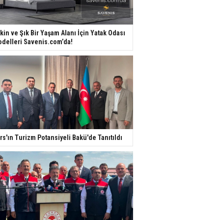
kin ve Şık Bir Yaşam Alanı İçin Yatak Odası
delleri Savenis.com’da!
rs'ın Turizm Potansiyeli Bakü'de Tanıtıldı