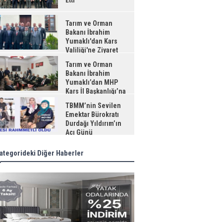
Etti
Tarım ve Orman
Bakanı İbrahim
Yumaklı'dan Kars
Valiliği'ne Ziyaret
Tarım ve Orman
Bakanı İbrahim
Yumaklı’dan MHP
Kars İl Başkanlığı’na
aret
TBMM’nin Sevilen
Emektar Bürokratı
Durdağı Yıldırım’ın
Acı Günü
ategorideki Diğer Haberler