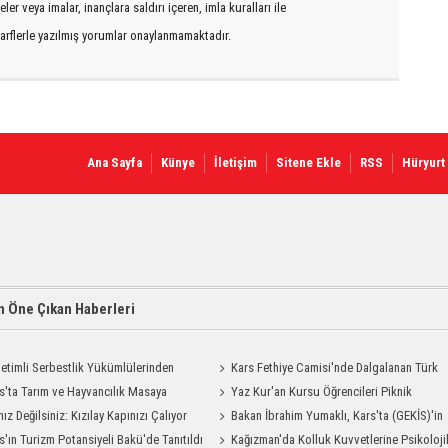
er veya imalar, inançlara saldırı içeren, imla kuralları ile
arflerle yazılmış yorumlar onaylanmamaktadır.
Ana Sayfa
Künye
İletişim
Sitene Ekle
RSS
Hüryurt
 Öne Çıkan Haberleri
etimli Serbestlik Yükümlülerinden
Kars Fethiye Camisi'nde Dalgalanan Türk
Temizlik Desteği
s'ta Tarım ve Hayvancılık Masaya
Bayrağı Görenlerin Beğenisini Topladı
Yaz Kur'an Kursu Öğrencileri Piknik
ı
nız Değilsiniz: Kızılay Kapınızı Çalıyor
Coşkusu Yaşadı
Bakan İbrahim Yumaklı, Kars'ta (GEKİS)'in
s'ın Turizm Potansiyeli Bakü'de Tanıtıldı
ilk uygulamasını başlattı
Kağızman'da Kolluk Kuvvetlerine Psikoloji