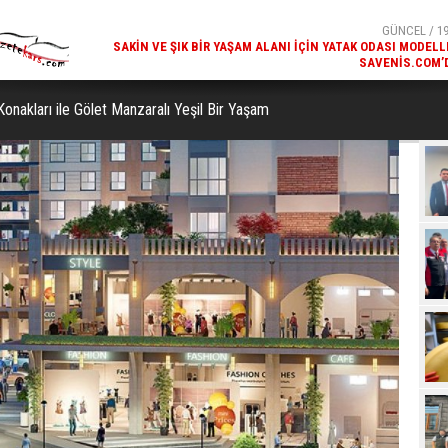
SAVENIS.COM’
GÜNCEL / 18
KARS'IN TURIZM POTANSIYELI BAKÜ'DE TANITI
onakları ile Gölet Manzaralı Yeşil Bir Yaşam