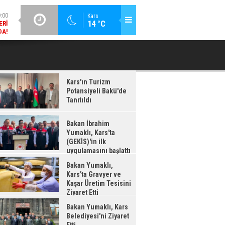
DA!
GÜNCEL / 18:37
Kars
:38
14 °C
BAKAN İBRAHIM YUMAKLI, KARS'TA (GEKİS)'IN ILK
BA
LDI
UYGULAMASINI BAŞLATTI
Kars'ın Turizm
Potansiyeli Bakü'de
Tanıtıldı
Bakan İbrahim
Yumaklı, Kars'ta
(GEKİS)'in ilk
uygulamasını başlattı
Bakan Yumaklı,
Kars'ta Gravyer ve
Kaşar Üretim Tesisini
Ziyaret Etti
Bakan Yumaklı, Kars
Belediyesi'ni Ziyaret