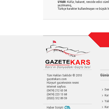
UYARI:
Küfür, hakaret, rencide edici cümlel
yazılmamış,
Türkçe karakter kullanılmayan ve büyük h
Günün
Tüm Hakları Saklıdır © 2010
gazetekars.com
Hüryurt gazetesinin resmi
internet sayfası.
Den
(0474) 212 63 04
(0474) 223 13 68
Okula 
Kar
(0533) 512 89 59
Yatırıld
Yal
Kar
Haber Scripti