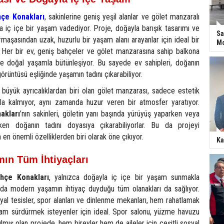
hçe Konakları
, sakinlerine geniş yeşil alanlar ve gölet manzaralı
a iç içe bir yaşam vadediyor. Proje, doğayla barışık tasarımı ve
Sa
rmaşasından uzak, huzurlu bir yaşam alanı arayanlar için ideal bir
Mo
. Her bir ev, geniş bahçeler ve gölet manzarasına sahip balkona
ile doğal yaşamla bütünleşiyor. Bu sayede ev sahipleri, doğanın
örüntüsü eşliğinde yaşamın tadını çıkarabiliyor.
büyük ayrıcalıklardan biri olan gölet manzarası, sadece estetik
a kalmıyor, aynı zamanda huzur veren bir atmosfer yaratıyor.
akları
’nın sakinleri, göletin yanı başında yürüyüş yaparken veya
rken doğanın tadını doyasıya çıkarabiliyorlar. Bu da projeyi
 en önemli özelliklerden biri olarak öne çıkıyor.
Ka
ın Tüm İhtiyaçları
hçe Konakları
, yalnızca doğayla iç içe bir yaşam sunmakla
da modern yaşamın ihtiyaç duyduğu tüm olanakları da sağlıyor.
al tesisler, spor alanları ve dinlenme mekanları, hem rahatlamak
am sürdürmek isteyenler için ideal. Spor salonu, yüzme havuzu
tılmış olan projede, hem bireyler hem de aileler için çeşitli sosyal