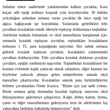
Sabahın erken saatlerinde yataklarından kalkan çocuklar, Kara
kaçan adlı eşeği arabaya koşarak yola koyuluyorlar. 30 dakika
yolculuğun ardından ormana varan çocuklar ilk önce eşeği bir
ağaca bağlayarak işe koyuldular. Yanlarında getirdikleri telis
çuvallara kozalakları minik elleriyle toplayıp doldurmaya başladılar.
Ailelerine katkıda bulunmak ve okul masraflarını karşılamak için,
ormanda kozalak toplayan çocuklar, topladıkları kozalakların
torbasını 1 TL para karşılığında satıyorlar. Her sabah ormana
giderek kozalak toplayan çocuklar, kozalakları yanlarındaki
çuvallara dolduruyorlar. Telis çuvallara kozalak dolduran çocuklar
çuvalları, eşeğin yardımıyla taşıyorlar. Topladıkları kozalakların bir
kısmını evlerinde kışlık yakacak olarak saklarken, diğer kısmını ise
köylerine yakacak almaya gelen müşterilerine satarak okul
masrafları çıkartıyorlar. Kozalakları satarak para biriktirdiklerini
belirten çocuklardan Ömür Karaca, “Bizim için yaz tatili yoktur.
Bizde ormana gelip durmadan kozalak toplayıp satıyoruz okul
ihtiyaçlarımızı gidermeye çalışıyoruz. Kağıt, defter, kalem, forma,
çanta ve diğer masraflarımızı gideriyoruz hem de ailelerimize kış
yakacağını biriktirip katkılarda bulunuyoruz” dedi.