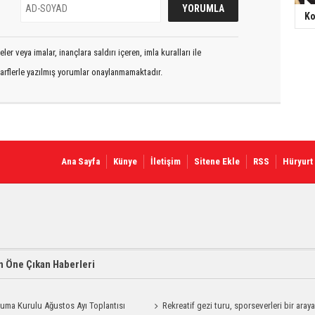
Ko
er veya imalar, inançlara saldırı içeren, imla kuralları ile
arflerle yazılmış yorumlar onaylanmamaktadır.
Ana Sayfa
Künye
İletişim
Sitene Ekle
RSS
Hüryurt
 Öne Çıkan Haberleri
uma Kurulu Ağustos Ayı Toplantısı
Rekreatif gezi turu, sporseverleri bir aray