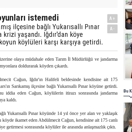
Pro
oyunları istemedi
A+
amış ilçesine bağlı Yukarısallı Pınar
A-
krizi yaşandı. Iğdır'dan köye
koyun köylüleri karşı karşıya getirdi.
 üzerine olaya müdahale eden Tarım İl Müdürlüğü ve jandarma
amyonlara doldurarak köyden çıkardı.
mecit Cağun, Iğdır'ın Halifeli beldesinde kendisine ait 175
s'ın Sarıkamış ilçesine bağlı Yukarısallı Pınar köyüne getirdi.
Bu K
u iddia eden Cağun, köylülerin itirazı sonrasında jandarma
şıya kaldı.
ağlı Yukarısallı Pınar köyünde 14 yıl önce yer alan ve yaklaşık
nı köyde ikamet eden Abdülmecit Cağun, kendisine ait 175 canlı
e getirmesi sonrasında köylüler ile arasında anlaşmazlık çıktı.