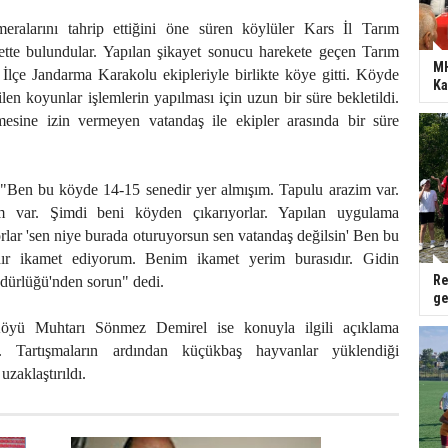
eralarını tahrip ettiğini öne süren köylüler Kars İl Tarım
tte bulundular. Yapılan şikayet sonucu harekete geçen Tarım
MH
İlçe Jandarma Karakolu ekipleriyle birlikte köye gitti. Köyde
Ka
len koyunlar işlemlerin yapılması için uzun bir süre bekletildi.
esine izin vermeyen vatandaş ile ekipler arasında bir süre
Ben bu köyde 14-15 senedir yer almışım. Tapulu arazim var.
m var. Şimdi beni köyden çıkarıyorlar. Yapılan uygulama
lar 'sen niye burada oturuyorsun sen vatandaş değilsin' Ben bu
ır ikamet ediyorum. Benim ikamet yerim burasıdır. Gidin
Re
ürlüğü'nden sorun" dedi.
ge
Köyü Muhtarı Sönmez Demirel ise konuyla ilgili açıklama
. Tartışmaların ardından küçükbaş hayvanlar yüklendiği
zaklaştırıldı.