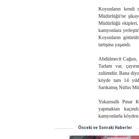
Koyunların kendi m
Müdürlüğü'ne şikaye
Müdürlüğü ekipleri, 
kamyonlara yerleştiri
Koyunların götürülm
tartışma yaşandı.
Abdülmecit Cağun, "
Tarlam var, çayırı
zulümdür. Bana diyor
köyde tam 14 yıld
Sarıkamış Nüfus Müd
Yukarısallı Pınar 
yapmaktan kaçındı
kamyonlarla köyden u
Önceki ve Sonraki Haberler