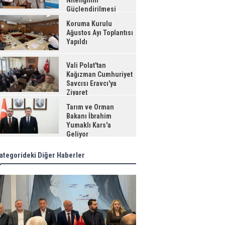
Niteliğinin
Güçlendirilmesi
jesi"
Koruma Kurulu
Ağustos Ayı Toplantısı
Yapıldı
Vali Polat'tan
Kağızman Cumhuriyet
Savcısı Eravcı'ya
Ziyaret
Tarım ve Orman
Bakanı İbrahim
Yumaklı Kars'a
Geliyor
ategorideki Diğer Haberler