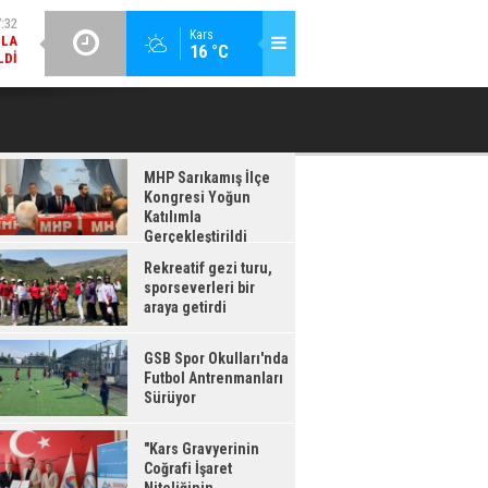
LDI
GÜNCEL / 17:08
:08
Kars
16 °C
GSB SPOR OKULLARI'NDA FUTBOL ANTRENMANLARI SÜRÜYOR
RDI
MHP Sarıkamış İlçe
Kongresi Yoğun
Katılımla
Gerçekleştirildi
Rekreatif gezi turu,
sporseverleri bir
araya getirdi
GSB Spor Okulları'nda
Futbol Antrenmanları
Sürüyor
"Kars Gravyerinin
Coğrafi İşaret