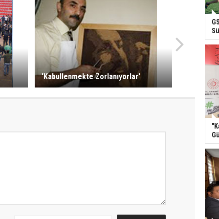
GS
Sü
'Kabullenmekte Zorlanıyorlar'
"K
Gü