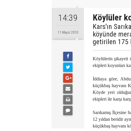
Köylüler k
14:39
Kars'ın Sarık
köyünde mera 
11 Mayıs 2010
getirilen 175 
Köylülerin şikayeti
ekipleri koyunları k
İddiaya göre, Abdul
küçükbaş hayvanı Kar
Köyde yeri olduğun
ekipleri ile karşı kar
Sarıkamış İlçesine b
12 yıldan beridir ay
küçükbaş hayvanı köy