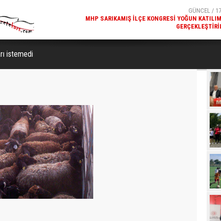
GERÇEKLEŞTIRI
GÜNCEL / 17
REKREATIF GEZI TURU, SPORSEVERLERI BIR ARAYA GETI
rı istemedi