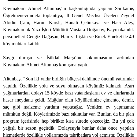
Kaymakam Ahmet Altunbaş’ın başkanlığında yapılan Sarıkamış
Öğretmenevi’ndeki toplantıya, İl Genel Meclisi Üyeleri Zeynel
Abidin Çam, Harun Karslı, Hanali Çetinkaya ve Hacı Ateş,
Kaymakamlık Yazı İşleri Müdürü Mustafa Doğanay, Kaymakamlık
personelleri Cengiz Dağaşan, Hamza Pişkin ve Emek Emeket ile 49
köy muhtarı katıldı.
Saygı duruşu ve İstiklal Marşı’nın okunmasının ardından
Kaymakam Ahmet Altunbaş konuşma yaptı.
Altunbaş, “Son iki yıldır birliğin bütçesi dahilinde önemli yatırımlar
yapıldı. Özellikle yolu ve suyu olmayan köyümüz kalmadı. Aşırı
yağmurlardan dolayı 15 köyde bazı vatandaşların ev ve ahırlarında
hasar meydana geldi. Mağdur olan köylülerimize çimento, demir,
saç gibi malzeme yardımı yapacağız. Yeniden ev yapmamız
mümkün değil. Köylerimizde bazı sıkıntılar var. Bunları da bir plan
program içerisinde hep birlikte kısa sürede çözeceğiz. Bu yıl çok
yağışlı bir sezon geçirdik. Dolayısıyla bunlar daha önce yapılan
hizmetlerde özellikle yollarımızda tahribatlara yol açmıştır. Özellikle