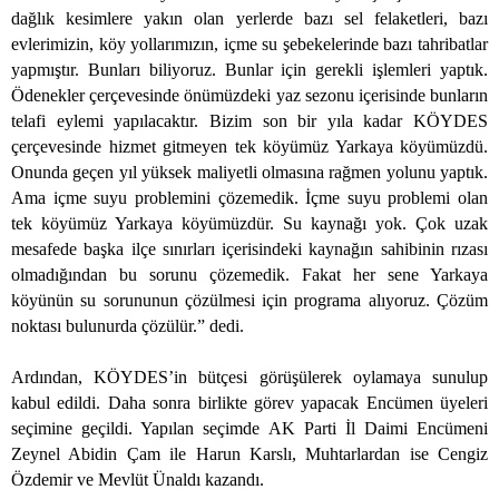
dağlık kesimlere yakın olan yerlerde bazı sel felaketleri, bazı
evlerimizin, köy yollarımızın, içme su şebekelerinde bazı tahribatlar
yapmıştır. Bunları biliyoruz. Bunlar için gerekli işlemleri yaptık.
Ödenekler çerçevesinde önümüzdeki yaz sezonu içerisinde bunların
telafi eylemi yapılacaktır. Bizim son bir yıla kadar KÖYDES
çerçevesinde hizmet gitmeyen tek köyümüz Yarkaya köyümüzdü.
Onunda geçen yıl yüksek maliyetli olmasına rağmen yolunu yaptık.
Ama içme suyu problemini çözemedik. İçme suyu problemi olan
tek köyümüz Yarkaya köyümüzdür. Su kaynağı yok. Çok uzak
mesafede başka ilçe sınırları içerisindeki kaynağın sahibinin rızası
olmadığından bu sorunu çözemedik. Fakat her sene Yarkaya
köyünün su sorununun çözülmesi için programa alıyoruz. Çözüm
noktası bulunurda çözülür.” dedi.
Ardından, KÖYDES’in bütçesi görüşülerek oylamaya sunulup
kabul edildi. Daha sonra birlikte görev yapacak Encümen üyeleri
seçimine geçildi. Yapılan seçimde AK Parti İl Daimi Encümeni
Zeynel Abidin Çam ile Harun Karslı, Muhtarlardan ise Cengiz
Özdemir ve Mevlüt Ünaldı kazandı.