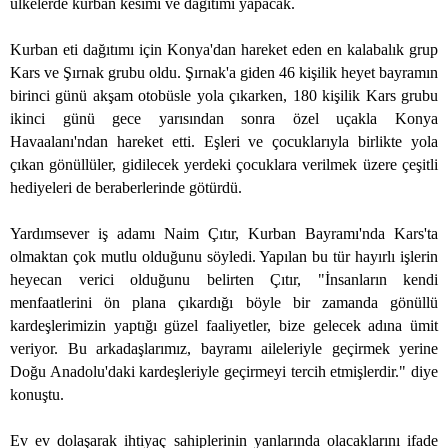
ülkelerde kurban kesimi ve dağıtımı yapacak.
Kurban eti dağıtımı için Konya'dan hareket eden en kalabalık grup
Kars ve Şırnak grubu oldu. Şırnak'a giden 46 kişilik heyet bayramın
birinci günü akşam otobüsle yola çıkarken, 180 kişilik Kars grubu
ikinci günü gece yarısından sonra özel uçakla Konya
Havaalanı'ndan hareket etti. Eşleri ve çocuklarıyla birlikte yola
çıkan gönüllüler, gidilecek yerdeki çocuklara verilmek üzere çeşitli
hediyeleri de beraberlerinde götürdü.
Yardımsever iş adamı Naim Çıtır, Kurban Bayramı'nda Kars'ta
olmaktan çok mutlu olduğunu söyledi. Yapılan bu tür hayırlı işlerin
heyecan verici olduğunu belirten Çıtır, "İnsanların kendi
menfaatlerini ön plana çıkardığı böyle bir zamanda gönüllü
kardeşlerimizin yaptığı güzel faaliyetler, bize gelecek adına ümit
veriyor. Bu arkadaşlarımız, bayramı aileleriyle geçirmek yerine
Doğu Anadolu'daki kardeşleriyle geçirmeyi tercih etmişlerdir." diye
konuştu.
Ev ev dolaşarak ihtiyaç sahiplerinin yanlarında olacaklarını ifade