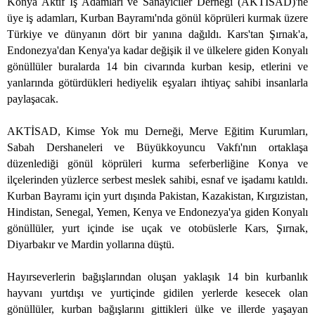
Konya Aktif İş Adamları ve Sanayiciler Derneği (AKTİSAD)'ne
üye iş adamları, Kurban Bayramı'nda gönül köprüleri kurmak üzere
Türkiye ve dünyanın dört bir yanına dağıldı. Kars'tan Şırnak'a,
Endonezya'dan Kenya'ya kadar değişik il ve ülkelere giden Konyalı
gönüllüler buralarda 14 bin civarında kurban kesip, etlerini ve
yanlarında götürdükleri hediyelik eşyaları ihtiyaç sahibi insanlarla
paylaşacak.
AKTİSAD, Kimse Yok mu Derneği, Merve Eğitim Kurumları,
Sabah Dershaneleri ve Büyükkoyuncu Vakfı'nın ortaklaşa
düzenlediği gönül köprüleri kurma seferberliğine Konya ve
ilçelerinden yüzlerce serbest meslek sahibi, esnaf ve işadamı katıldı.
Kurban Bayramı için yurt dışında Pakistan, Kazakistan, Kırgızistan,
Hindistan, Senegal, Yemen, Kenya ve Endonezya'ya giden Konyalı
gönüllüler, yurt içinde ise uçak ve otobüslerle Kars, Şırnak,
Diyarbakır ve Mardin yollarına düştü.
Hayırseverlerin bağışlarından oluşan yaklaşık 14 bin kurbanlık
hayvanı yurtdışı ve yurtiçinde gidilen yerlerde kesecek olan
gönüllüler, kurban bağışlarını gittikleri ülke ve illerde yaşayan