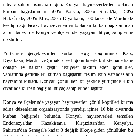
ihtiyaç sahibi insanlara dağıttı. Konyalı hayırseverlerden toplanan
kurban bağışlarından 500'ü Kars'ta, 300'ü Şırnak'ta, 150'si
Hakkâri'de, 700'ü Muş, 200'ü Diyarbakır, 100 tanesi de Mardin'de
kesilip dağıtılacak. Hayırseverlerden toplanan kurban bağışlarından
2 bin tanesi de Konya ve ilçelerinde yaşayan ihtiyaç sahiplerine
ulaştırıldı.
Yurtiçinde gerçekleştirilen kurban bağışı dağıtımında Kars,
Diyarbakır, Mardin ve Şırnak'ta yerli gönüllülerle birlikte hane hane
dolaşıp ev halkına çeşitli hediyeler takdim eden gönüllüler,
yanlarında getirdikleri kurban bağışlarını teslim edip vatandaşların
bayramını kutladı. Konyalı gönüllüler, bu şekilde yurtiçinde 4 bin
civarında kurban bağışını ihtiyaç sahiplerine ulaştırdı.
Konya ve ilçelerinde yaşayan hayırseverler, gönül köprüleri kurma
adına düzenlenen organizasyonda yurtdışı içinse 10 bin civarında
kurban bağışında bulundu. Konyalı hayırseverleri temsilen
Endonezya'dan Kazakistan'a, Kırgızistan'dan Kenya'ya,
Pakistan'dan Senegal'e kadar 8 değişik ülkeye giden gönüllüler, bu