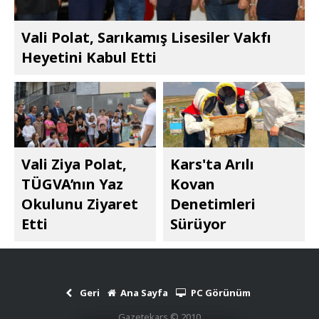
Vali Polat, Sarıkamış Lisesiler Vakfı
Heyetini Kabul Etti
Vali Ziya Polat,
Kars'ta Arılı
TÜGVA’nın Yaz
Kovan
Okulunu Ziyaret
Denetimleri
Etti
Sürüyor
Geri
Ana Sayfa
PC Görünüm
Gazetekars © 2010