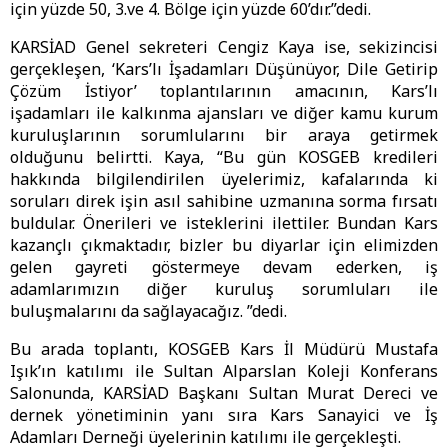
için yüzde 50, 3.ve 4. Bölge için yüzde 60’dır.”dedi.
KARSİAD Genel sekreteri Cengiz Kaya ise, sekizincisi
gerçekleşen, ‘Kars’lı İşadamları Düşünüyor, Dile Getirip
Çözüm İstiyor’ toplantılarının amacının, Kars’lı
işadamları ile kalkınma ajansları ve diğer kamu kurum
kuruluşlarının sorumlularını bir araya getirmek
olduğunu belirtti. Kaya, “Bu gün KOSGEB kredileri
hakkında bilgilendirilen üyelerimiz, kafalarında ki
soruları direk işin asıl sahibine uzmanına sorma fırsatı
buldular. Önerileri ve isteklerini ilettiler. Bundan Kars
kazançlı çıkmaktadır, bizler bu diyarlar için elimizden
gelen gayreti göstermeye devam ederken, iş
adamlarımızın diğer kuruluş sorumluları ile
buluşmalarını da sağlayacağız. ”dedi.
Bu arada toplantı, KOSGEB Kars İl Müdürü Mustafa
Işık’ın katılımı ile Sultan Alparslan Koleji Konferans
Salonunda, KARSİAD Başkanı Sultan Murat Dereci ve
dernek yönetiminin yanı sıra Kars Sanayici ve İş
Adamları Derneği üyelerinin katılımı ile gerçekleşti.