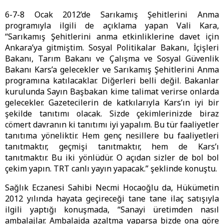
6-7-8 Ocak 2012’de Sarıkamış Şehitlerini Anma
programıyla ilgili de açıklama yapan Vali Kara,
“Sarıkamış Şehitlerini anma etkinliklerine davet için
Ankara’ya gitmiştim. Sosyal Politikalar Bakanı, İçişleri
Bakanı, Tarım Bakanı ve Çalışma ve Sosyal Güvenlik
Bakanı Kars’a gelecekler ve Sarıkamış Şehitlerini Anma
programına katılacaklar. Diğerleri belli değil. Bakanlar
kurulunda Sayın Başbakan kime talimat verirse onlarda
gelecekler. Gazetecilerin de katkılarıyla Kars’ın iyi bir
şekilde tanıtımı olacak. Sizde çekimlerinizde biraz
cömert davranın ki tanıtımı iyi yapalım. Bu tür faaliyetler
tanıtıma yöneliktir. Hem genç nesillere bu faaliyetleri
tanıtmaktır, geçmişi tanıtmaktır, hem de Kars’ı
tanıtmaktır. Bu iki yönlüdür. O açıdan sizler de bol bol
çekim yapın. TRT canlı yayın yapacak.” şeklinde konuştu.
Sağlık Eczanesi Sahibi Necmi Hocaoğlu da, Hükümetin
2012 yılında hayata geçireceği tane tane ilaç satışıyla
ilgili yaptığı konuşmada, “Sanayi üretimden nasıl
ambalajlar. Ambalajda azaltma yaparsa bizde ona göre