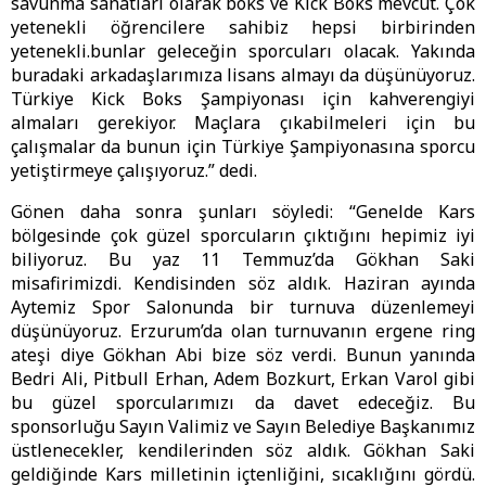
savunma sanatları olarak boks ve Kick Boks mevcut. Çok
yetenekli öğrencilere sahibiz hepsi birbirinden
yetenekli.bunlar geleceğin sporcuları olacak. Yakında
buradaki arkadaşlarımıza lisans almayı da düşünüyoruz.
Türkiye Kick Boks Şampiyonası için kahverengiyi
almaları gerekiyor. Maçlara çıkabilmeleri için bu
çalışmalar da bunun için Türkiye Şampiyonasına sporcu
yetiştirmeye çalışıyoruz.” dedi.
Gönen daha sonra şunları söyledi: “Genelde Kars
bölgesinde çok güzel sporcuların çıktığını hepimiz iyi
biliyoruz. Bu yaz 11 Temmuz’da Gökhan Saki
misafirimizdi. Kendisinden söz aldık. Haziran ayında
Aytemiz Spor Salonunda bir turnuva düzenlemeyi
düşünüyoruz. Erzurum’da olan turnuvanın ergene ring
ateşi diye Gökhan Abi bize söz verdi. Bunun yanında
Bedri Ali, Pitbull Erhan, Adem Bozkurt, Erkan Varol gibi
bu güzel sporcularımızı da davet edeceğiz. Bu
sponsorluğu Sayın Valimiz ve Sayın Belediye Başkanımız
üstlenecekler, kendilerinden söz aldık. Gökhan Saki
geldiğinde Kars milletinin içtenliğini, sıcaklığını gördü.