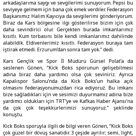
arkadaşlarıma saygı ve sevgilerimi sunuyorum. Pepsi bu
seviyeye gelmem için bana çok emek verdiler. Federasyon
Başkanımız Halim Kayıcıya da sevgilerimi gönderiyorum.
Biraz da Kars bölgesine ilgi gösterilirse bizim için çok
daha sevindirici olur. Gerçekten burada imkanlarımız
kısıtlı. Kum torbasını bile kendi imkanlarımız dahilinde
alabildik. Eldivenlerimiz kısıtlı. Federasyon buraya tam
iştirak etmedi. Erzurum’dan sonra tam yok.” dedi.
Kars Gençlik ve Spor İl Müdürü Gürsel Polat’a da
seslenen Gönen, “Kick Boks sporunun gelişebilmesi
adına biraz daha yardımcı olsa çok seviniriz. Ayrıca
Kapalıspor Salonu’nda da Kick Boks’un halka açık
olmasını federasyonumuzdan rica ediyoruz. Bu imkanı
bize sağladıkları için ve sesimizi duyurmamız adına bize
yardımcı oldukları için TRT’ye ve Kafkas Haber Ajansı’na
da çok çok teşekkürlerimizi sunuyoruz.” şeklinde
konuştu.
Kick Boks sporuyla ilgili de bilgi veren Gönen, “Kick Boks
çok güzel bir dövüş sanatıdır. 3 çeşide ayrılır; semi, light,