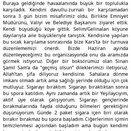
Buraya geldiğinde havaalanında büyük bir toplulukla
karşıladık. Kendini davullu-zurnalı bir karşılamadan
sonra 3 gün bizim misafirimiz oldu. Birlikte Emniyet
Müdürünü, Valiyi ve Belediye Başkanını ziyaret ettik.
Kendi büyüdüğü köye gittik. Selim/Gelinalan köyüne
dayılarıyla aile büyükleriyle tanıştık. Kendisine yapılan
bu sıcak karşılama sonrasında bize Kars’ta bir turnuva
düzenlememizi önerdi. Bizde Haziran ayında
düzenleyeceğimiz bu organizasyonda onu da aramızda
görmek istiyoruz. Diğer bir boksörümüz olan Sinan
Şamil Sam’a da “geçmiş olsun” dileklerimizi iletiyoruz.
Allah’tan şifa diliyoruz kendisine. Sahalara dönme
imkanı olmadı artık ama sağlığı yerinde olduğu için çok
mutluyuz. Sigarayı bıraktım. Sigarayı bıraktıktan sonra
bu spora katıldım. Aynı zamanda artık bir Yeşilaycıyım,
aktif üye olarak çalışıyorum. Sigarayı gençlerinde
bırakmalarında fayda olduğunu bilmeleri gerektiğini
düşünüyorum. Günde 2 paket sigara içen biri olarak
bırakır bırakmaz bu spora başladım. Ciğerlerimin içimin
temizlenmesi açısından başladım ama bugün kendimi