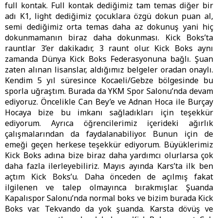
full kontak. Full kontak dediğimiz tam temas diğer bir
adı K1, light dediğimiz çocuklara özgü dokun puan al,
semi dediğimiz orta temas daha az dokunuş yani hiç
dokunmamanın biraz daha dokunması. Kick Boks’ta
rauntlar 3’er dakikadır, 3 raunt olur. Kick Boks aynı
zamanda Dünya Kick Boks Federasyonuna bağlı. Şuan
zaten alınan lisanslar, aldığımız belgeler oradan onaylı.
Kendim 5 yıl süresince Kocaeli/Gebze bölgesinde bu
sporla uğraştım. Burada da YKM Spor Salonu’nda devam
ediyoruz. Öncelikle Can Bey’e ve Adnan Hoca ile Burçay
Hocaya bize bu imkanı sağladıkları için teşekkür
ediyorum. Ayrıca öğrencilerimiz içerideki ağırlık
çalışmalarından da faydalanabiliyor. Bunun için de
emeği geçen herkese teşekkür ediyorum. Büyüklerimiz
Kick Boks adına bize biraz daha yardımcı olurlarsa çok
daha fazla ilerleyebiliriz. Mayıs ayında Kars’ta ilk ben
açtım Kick Boks’u. Daha önceden de açılmış fakat
ilgilenen ve talep olmayınca bırakmışlar. Şuanda
Kapalıspor Salonu’nda normal boks ve bizim burada Kick
Boks var. Tekvando da yok şuanda. Karsta dövüş ve