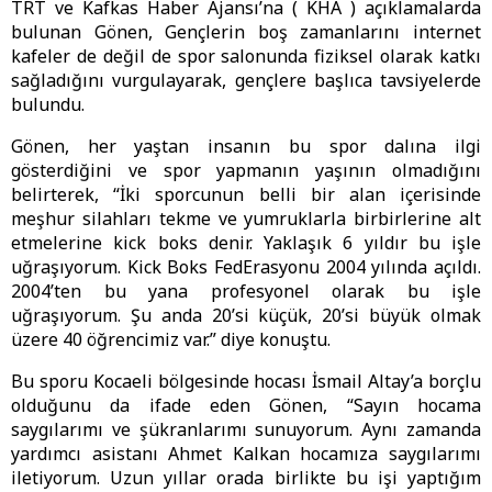
TRT ve Kafkas Haber Ajansı’na ( KHA ) açıklamalarda
bulunan Gönen, Gençlerin boş zamanlarını internet
kafeler de değil de spor salonunda fiziksel olarak katkı
sağladığını vurgulayarak, gençlere başlıca tavsiyelerde
bulundu.
Gönen, her yaştan insanın bu spor dalına ilgi
gösterdiğini ve spor yapmanın yaşının olmadığını
belirterek, “İki sporcunun belli bir alan içerisinde
meşhur silahları tekme ve yumruklarla birbirlerine alt
etmelerine kick boks denir. Yaklaşık 6 yıldır bu işle
uğraşıyorum. Kick Boks FedErasyonu 2004 yılında açıldı.
2004’ten bu yana profesyonel olarak bu işle
uğraşıyorum. Şu anda 20’si küçük, 20’si büyük olmak
üzere 40 öğrencimiz var.” diye konuştu.
Bu sporu Kocaeli bölgesinde hocası İsmail Altay’a borçlu
olduğunu da ifade eden Gönen, “Sayın hocama
saygılarımı ve şükranlarımı sunuyorum. Aynı zamanda
yardımcı asistanı Ahmet Kalkan hocamıza saygılarımı
iletiyorum. Uzun yıllar orada birlikte bu işi yaptığım