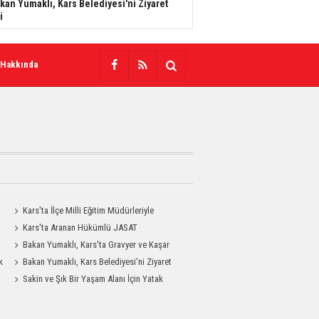
kan Yumaklı, Kars Belediyesi'ni Ziyaret
i
 Hakkında
Kars'ta İlçe Milli Eğitim Müdürleriyle
Değerlendirme Toplantısı
Kars'ta Aranan Hükümlü JASAT
Operasyonuyla Yakalandı
Bakan Yumaklı, Kars'ta Gravyer ve Kaşar
k
Üretim Tesisini Ziyaret Etti
Bakan Yumaklı, Kars Belediyesi'ni Ziyaret
Etti
Sakin ve Şık Bir Yaşam Alanı İçin Yatak
Odası Modelleri Savenis.com’da!