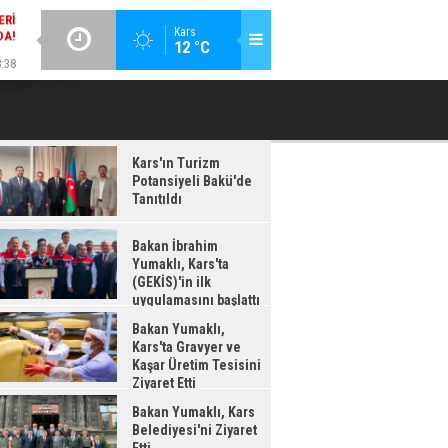
DA!
GÜNCEL / 18:37
:38
Kars
12 °C
BAKAN İBRAHIM YUMAKLI, KARS'TA (GEKİS)'IN ILK
BA
LDI
UYGULAMASINI BAŞLATTI
Kars'ın Turizm
Potansiyeli Bakü'de
Tanıtıldı
Bakan İbrahim
Yumaklı, Kars'ta
(GEKİS)'in ilk
uygulamasını başlattı
Bakan Yumaklı,
Kars'ta Gravyer ve
Kaşar Üretim Tesisini
Ziyaret Etti
Bakan Yumaklı, Kars
Belediyesi'ni Ziyaret