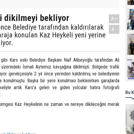
i dikilmeyi bekliyor
A+
önce Belediye tarafından kaldırılarak
A-
raja konulan Kaz Heykeli yeni yerine
iyor.
i gibi Kars eski Belediye Başkanı Naif Alibeyoğlu tarafından Ali
Ziy
 üzerindeki İsmail Aytemiz kavşağına dikilmişti. Bölgede trafik
iyor gerekçesiyle 2 yıl önce yerinden kaldırılmış ve belediyenin
na konulmuştu. Başka bir yere konulması beklenirken garajlarda
eliyle artık Kars’a gelen ve giden yolcular hatıra fotoğrafı
Bu K
.
 simgesi Kaz Heykelinin ne zaman ve nereye dikileceğini merak