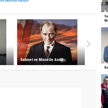
eli dikilmeyi bekliyor
Sa
Mo
Rahmet ve Minnetle Andık
Ka