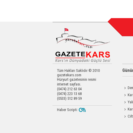
Günün
Tüm Hakları Saklıdır © 2010
gazetekars.com
Hüryurt gazetesinin resmi
internet sayfası.
Den
(0474) 212 63 04
(0474) 223 13 68
Okula 
Kar
(0533) 512 89 59
Yatırıld
Yal
Kar
Haber Scripti
Cil
Enjeks