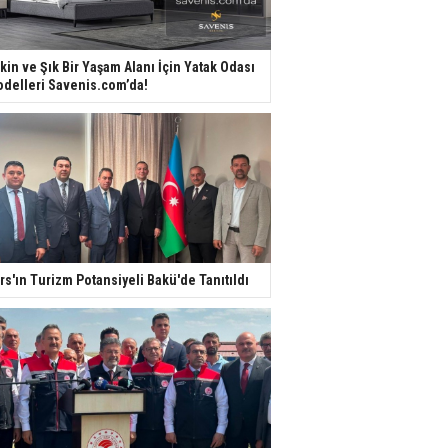
kin ve Şık Bir Yaşam Alanı İçin Yatak Odası
delleri Savenis.com’da!
rs'ın Turizm Potansiyeli Bakü'de Tanıtıldı