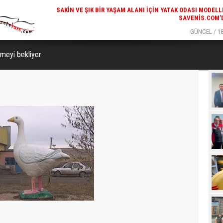
SAVENIS.COM’
GÜNCEL / 18
KARS'IN TURIZM POTANSIYELI BAKÜ'DE TANITI
lmeyi bekliyor