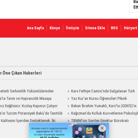
Ba
Ett
Ana Sayfa
Künye
İletişim
Sitene Ekle
RSS
Hüryurt
 Öne Çıkan Haberleri
etimli Serbestlik Yükümlülerinden
Kars Fethiye Camisi'nde Dalgalanan Türk
Temizlik Desteği
s'ta Tarım ve Hayvancılık Masaya
Bayrağı Görenlerin Beğenisini Topladı
Yaz Kur'an Kursu Öğrencileri Piknik
ı
nız Değilsiniz: Kızılay Kapınızı Çalıyor
Coşkusu Yaşadı
Bakan İbrahim Yumaklı, Kars'ta (GEKİS)'in
s'ın Turizm Potansiyeli Bakü'de Tanıtıldı
ilk uygulamasını başlattı
Kağızman'da Kolluk Kuvvetlerine Psikoloji
t Kalitesini İçeriden Desteklemek: İki
İlk Yardım Eğitimi
TBMM’nin Sevilen Emektar Bürokratı
iyon Uygulamasının Karşılaştırması
Durdağı Yıldırım’ın Acı Günü