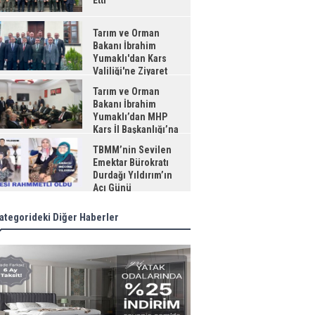
Etti
Tarım ve Orman
Bakanı İbrahim
Yumaklı'dan Kars
Valiliği'ne Ziyaret
Tarım ve Orman
Bakanı İbrahim
Yumaklı’dan MHP
Kars İl Başkanlığı’na
aret
TBMM’nin Sevilen
Emektar Bürokratı
Durdağı Yıldırım’ın
Acı Günü
ategorideki Diğer Haberler