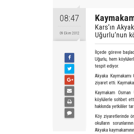
Kaymakamd
08:47
Kars’ın Akya
Uğurlu’nun kö
09 Ekim 2012
İlçede göreve başlad
Uğurlu, hem köylülerl
tespit ediyor.
Akyaka Kaymakamı Os
ziyaret etti. Kaymaka
Kaymakam Osman Uğu
köylülerle sohbet ett
hakkında yetkililer tar
Köy ziyaretlerinde ö
okulların sorunların
Akyaka kaymakamının k