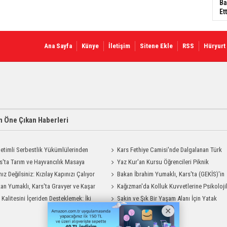
Ba
Ett
Ana Sayfa
Künye
İletişim
Sitene Ekle
RSS
Hüryurt
 Öne Çıkan Haberleri
etimli Serbestlik Yükümlülerinden
Kars Fethiye Camisi'nde Dalgalanan Türk
Temizlik Desteği
s'ta Tarım ve Hayvancılık Masaya
Bayrağı Görenlerin Beğenisini Topladı
Yaz Kur'an Kursu Öğrencileri Piknik
ı
nız Değilsiniz: Kızılay Kapınızı Çalıyor
Coşkusu Yaşadı
Bakan İbrahim Yumaklı, Kars'ta (GEKİS)'in
an Yumaklı, Kars'ta Gravyer ve Kaşar
ilk uygulamasını başlattı
Kağızman'da Kolluk Kuvvetlerine Psikoloji
Tesisini Ziyaret Etti
t Kalitesini İçeriden Desteklemek: İki
İlk Yardım Eğitimi
Sakin ve Şık Bir Yaşam Alanı İçin Yatak
iyon Uygulamasının Karşılaştırması
Odası Modelleri Savenis.com’da!