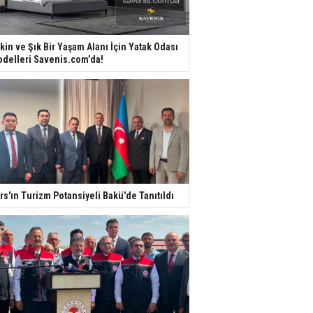
kin ve Şık Bir Yaşam Alanı İçin Yatak Odası
delleri Savenis.com’da!
rs'ın Turizm Potansiyeli Bakü'de Tanıtıldı