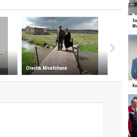
Sa
Mo
Otantik Misafirhane
Ka