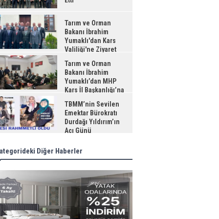
Etti
Tarım ve Orman
Bakanı İbrahim
Yumaklı'dan Kars
Valiliği'ne Ziyaret
Tarım ve Orman
Bakanı İbrahim
Yumaklı’dan MHP
Kars İl Başkanlığı’na
aret
TBMM’nin Sevilen
Emektar Bürokratı
Durdağı Yıldırım’ın
Acı Günü
ategorideki Diğer Haberler