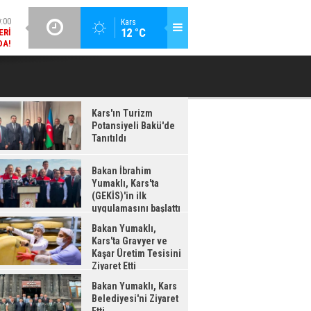
DA!
GÜNCEL / 18:37
Kars
:38
12 °C
BAKAN İBRAHIM YUMAKLI, KARS'TA (GEKİS)'IN ILK
BA
LDI
UYGULAMASINI BAŞLATTI
Kars'ın Turizm
Potansiyeli Bakü'de
Tanıtıldı
Bakan İbrahim
Yumaklı, Kars'ta
(GEKİS)'in ilk
uygulamasını başlattı
Bakan Yumaklı,
Kars'ta Gravyer ve
Kaşar Üretim Tesisini
Ziyaret Etti
Bakan Yumaklı, Kars
Belediyesi'ni Ziyaret