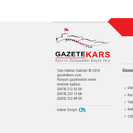
Günün
Tüm Hakları Saklıdır © 2010
gazetekars.com
Hüryurt gazetesinin resmi
internet sayfası.
Den
(0474) 212 63 04
(0474) 223 13 68
Okula 
Kar
(0533) 512 89 59
Yatırıld
Yal
Bak
Haber Scripti
Üretim 
Cil
Enjeks