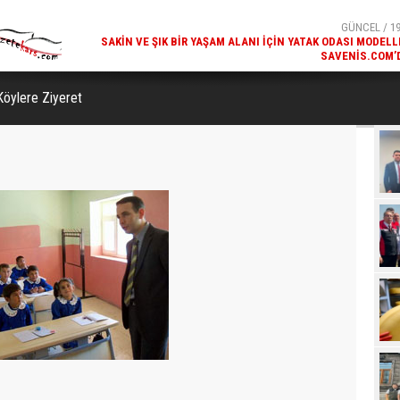
SAVENIS.COM’
GÜNCEL / 18
KARS'IN TURIZM POTANSIYELI BAKÜ'DE TANITI
öylere Ziyeret