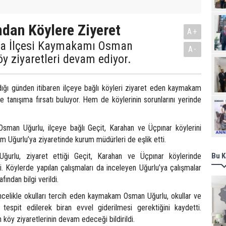
an Köylere Ziyeret
A+
ka İlçesi Kaymakamı Osman
A-
y ziyaretleri devam ediyor.
ığı günden itibaren ilçeye bağlı köyleri ziyaret eden kaymakam
e tanışıma fırsatı buluyor. Hem de köylerinin sorunlarını yerinde
Ziy
man Uğurlu, ilçeye bağlı Geçit, Karahan ve Üçpınar köylerini
m Uğurlu’ya ziyaretinde kurum müdürleri de eşlik etti.
rlu, ziyaret ettiği Geçit, Karahan ve Üçpınar köylerinde
Bu K
i. Köylerde yapılan çalışmaları da inceleyen Uğurlu’ya çalışmalar
afından bilgi verildi.
ncelikle okulları tercih eden kaymakam Osman Uğurlu, okullar ve
ın tespit edilerek biran evvel giderilmesi gerektiğini kaydetti.
öy ziyaretlerinin devam edeceği bildirildi.