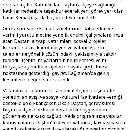
ön plana çıktı. Katılımcılar, Daştan'a ilçeye sağladığı
katkılar nedeniyle teşekkür ederek yeni görev yeri olan
İzmir Kemalpaşa'da başarı dileklerini iletti.
Görev süresince kamu hizmetlerinin daha etkin ve
verimli yürütülmesine yönelik önemli çalışmalara imza
atan Daştan, altyapı yatırımları, sosyal projeler,
kurumlar arası koordinasyon ve vatandaşların
taleplerine yönelik çözüm odaklı yaklaşımıyla takdir
topladı. İlçenin ihtiyaçlarının belirlenmesi ve bu
ihtiyaçlara yönelik projelerin hayata geçirilmesi
noktasında gösterdiği gayret, Kağızman'da geniş
kesimlerin beğenisini kazandı.
Vatandaşlarla kurduğu samimi iletişim, ulaşılabilir
yönetim anlayışı ve sosyal-kültürel faaliyetlere verdiği
destekle de dikkat çeken Okan Daştan, görev süresi
boyunca ilçede birlik ve beraberlik duygusunun
güçlenmesine katkı sağladı. Veda programında yapılan
konuşmalarda Daştan'ın devlet-vatandaş kaynaşmasına
yönelik çalışmaları ve ilçeye bıraktığı hizmetler övgüyle