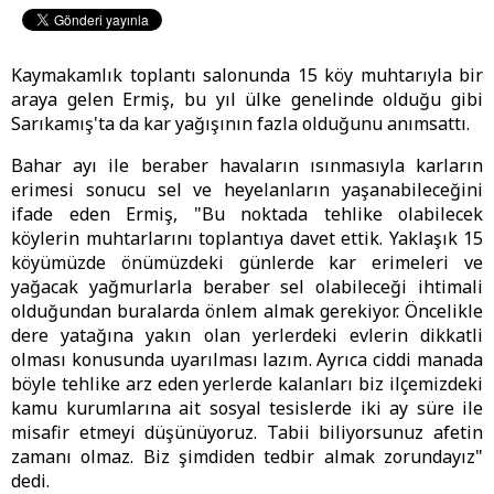
Kaymakamlık toplantı salonunda 15 köy muhtarıyla bir
araya gelen Ermiş, bu yıl ülke genelinde olduğu gibi
Sarıkamış'ta da kar yağışının fazla olduğunu anımsattı.
Bahar ayı ile beraber havaların ısınmasıyla karların
erimesi sonucu sel ve heyelanların yaşanabileceğini
ifade eden Ermiş, "Bu noktada tehlike olabilecek
köylerin muhtarlarını toplantıya davet ettik. Yaklaşık 15
köyümüzde önümüzdeki günlerde kar erimeleri ve
yağacak yağmurlarla beraber sel olabileceği ihtimali
olduğundan buralarda önlem almak gerekiyor. Öncelikle
dere yatağına yakın olan yerlerdeki evlerin dikkatli
olması konusunda uyarılması lazım. Ayrıca ciddi manada
böyle tehlike arz eden yerlerde kalanları biz ilçemizdeki
kamu kurumlarına ait sosyal tesislerde iki ay süre ile
misafir etmeyi düşünüyoruz. Tabii biliyorsunuz afetin
zamanı olmaz. Biz şimdiden tedbir almak zorundayız"
dedi.