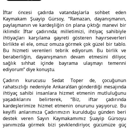
İftar öncesi çadırda vatandaşlarla sohbet eden
Kaymakam Şuayip Gürsoy, “Ramazan, dayanışmanın,
paylaşmanın ve kardeşliğin ön plana çıktığı manevi bir
iklimdir. İftar çadırında; milletimizi, ihtiyaç sahibiyle
ihtiyaçları karşılama gayreti gösteren hayırseverleri
birlikte el ele, omuz omuza görmek çok güzel bir tablo.
Bu hizmeti verenleri tebrik ediyorum. Bu birlik ve
beraberliğin, dayanışmanın devam etmesini diliyor,
sağlık sıhhat içinde bayrama ulaşmayı temenni
ediyorum” diye konuştu.
Çadırın kurucusu Sedat Toper de, çocuğunun
rahatsızlığı nedeniyle Ankara’dan gönderdiği mesajında
ihtiyaç sahibi insanlara hizmet etmenin mutluluğunu
yaşadıklarını belirterek, “Biz, iftar çadırında
kardeşlerimize hizmet etmenin onurunu yaşıyoruz. Bu
keyifli anlarımıza Çadırımızın kurulduğu günden beri
destek veren Sayın Kaymakamımız Şuayip Gürsoyu
yanımızda görmek bizi şevklendiriyor, gücümüze güç