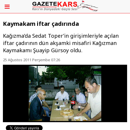
Kaymakam iftar çadırında
Kağızma’da Sedat Toper’in girişimleriyle açılan
iftar çadırının dün akşamki misafiri Kağızman
Kaymakamı Şuayip Gürsoy oldu.
25 Ağustos 2011 Perşembe 07:26