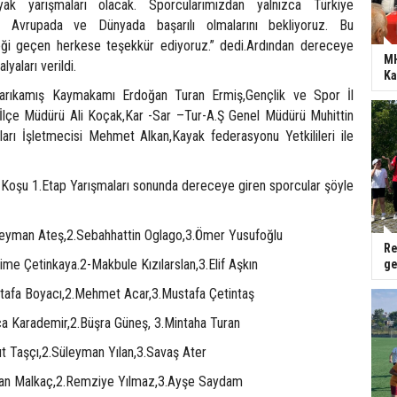
ak yarışmaları olacak. Sporcularımızdan yalnızca Türkiye
, Avrupada ve Dünyada başarılı olmalarını bekliyoruz. Bu
i geçen herkese teşekkür ediyoruz.” dedi.Ardından dereceye
MH
yaları verildi.
Ka
Sarıkamış Kaymakamı Erdoğan Turan Ermiş,Gençlik ve Spor İl
İlçe Müdürü Ali Koçak,Kar -Sar –Tur-A.Ş Genel Müdürü Muhittin
ları İşletmecisi Mehmet Alkan,Kayak federasyonu Yetkilileri ile
 Koşu 1.Etap Yarışmaları sonunda dereceye giren sporcular şöyle
leyman Ateş,2.Sebahhattin Oglago,3.Ömer Yusufoğlu
Re
ime Çetinkaya.2-Makbule Kızılarslan,3.Elif Aşkın
ge
tafa Boyacı,2.Mehmet Acar,3.Mustafa Çetintaş
a Karademir,2.Büşra Güneş, 3.Mintaha Turan
ut Taşçı,2.Süleyman Yılan,3.Savaş Ater
ozan Malkaç,2.Remziye Yılmaz,3.Ayşe Saydam