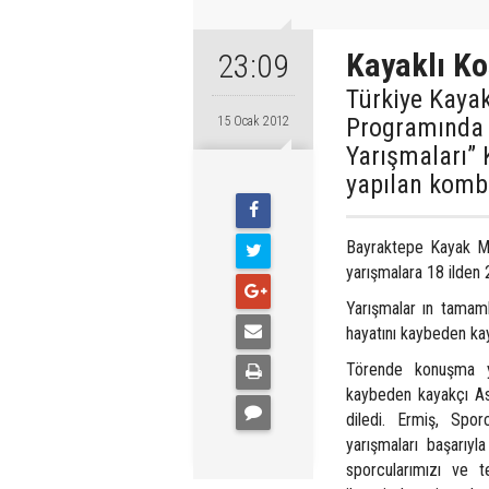
Kayaklı Ko
23:09
Türkiye Kaya
Programında 
15 Ocak 2012
Yarışmaları” 
yapılan kombi
Bayraktepe Kayak Me
yarışmalara 18 ilden 
Yarışmalar ın tamam
hayatını kaybeden kay
Törende konuşma y
kaybeden kayakçı Asl
diledi. Ermiş, Spo
yarışmaları başarıyl
sporcularımızı ve 