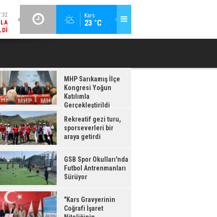
LDI
GÜNCEL / 17:08
Kars
:08
23 °C
GSB SPOR OKULLARI'NDA FUTBOL ANTRENMANLARI SÜRÜYOR
RDI
MHP Sarıkamış İlçe
Kongresi Yoğun
Katılımla
Gerçekleştirildi
Rekreatif gezi turu,
sporseverleri bir
araya getirdi
GSB Spor Okulları'nda
Futbol Antrenmanları
Sürüyor
"Kars Gravyerinin
Coğrafi İşaret