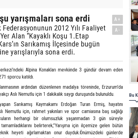
Pro
şu yarışmaları sona erdi
A+
k Federasyonunun 2012 Yılı Faaliyet
A-
Yer Alan “Kayaklı Koşu 1.Etap
Kars’ın Sarıkamış İlçesinde bugün
ne yarışlarıyla sona erdi.
rkezi’ndeki Alpina Konakları mevkiinde 3 gündür devam eden
271 sporcu katıldı.
lanmasının ardından düzenlenen madalya töreninde, Erzurum’da
akçı Aslı Nemutlu için 1 dakikalık saygı duruşunda bulunuldu.
Bu K
apan Sarıkamış Kaymakamı Erdoğan Turan Ermiş, hayatını
ı Nemutlu için, rahmet yakınları ve spor camiasına baş sağlığı
rcuların herhangi bir olumsuzluk yaşanmadan 3 gün süreyle
a tamamladıklarını belirterek,”Yarışma için ilçemize gelen bütün
teknik heyeti ağırlamaktan onur duyduk.Önümüzdeki günlerde