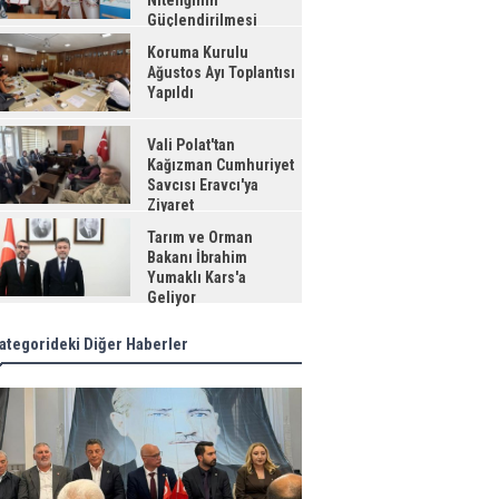
Niteliğinin
Güçlendirilmesi
jesi"
Koruma Kurulu
Ağustos Ayı Toplantısı
Yapıldı
Vali Polat'tan
Kağızman Cumhuriyet
Savcısı Eravcı'ya
Ziyaret
Tarım ve Orman
Bakanı İbrahim
Yumaklı Kars'a
Geliyor
ategorideki Diğer Haberler