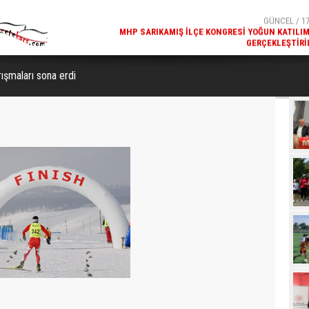
GERÇEKLEŞTIRI
GÜNCEL / 17
REKREATIF GEZI TURU, SPORSEVERLERI BIR ARAYA GETI
ışmaları sona erdi