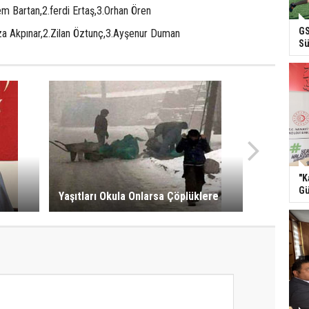
m Bartan,2.ferdi Ertaş,3.Orhan Ören
GS
a Akpınar,2.Zilan Öztunç,3.Ayşenur Duman
Sü
"K
Gü
Yaşıtları Okula Onlarsa Çöplüklere