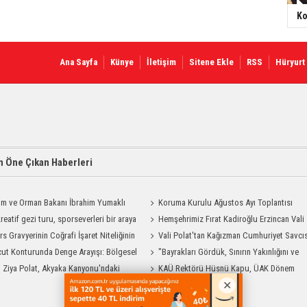
Ko
Ana Sayfa
Künye
İletişim
Sitene Ekle
RSS
Hüryurt
 Öne Çıkan Haberleri
ım ve Orman Bakanı İbrahim Yumaklı
Koruma Kurulu Ağustos Ayı Toplantısı
Geliyor
reatif gezi turu, sporseverleri bir araya
Yapıldı
Hemşehrimiz Fırat Kadiroğlu Erzincan Vali
rs Gravyerinin Coğrafi İşaret Niteliğinin
Yardımcılığına Atandı
Vali Polat'tan Kağızman Cumhuriyet Savcı
dirilmesi Projesi"
ut Konturunda Denge Arayışı: Bölgesel
Eravcı'ya Ziyaret
"Bayrakları Gördük, Sınırın Yakınlığını ve
ma Sürecinin Tüm Aşamaları
i Ziya Polat, Akyaka Kanyonu'ndaki
Uzaklığını Aynı Anda Hissettik"
KAÜ Rektörü Hüsnü Kapu, ÜAK Dönem
g Heyecanına Katıldı
Başkanlığını Devretti