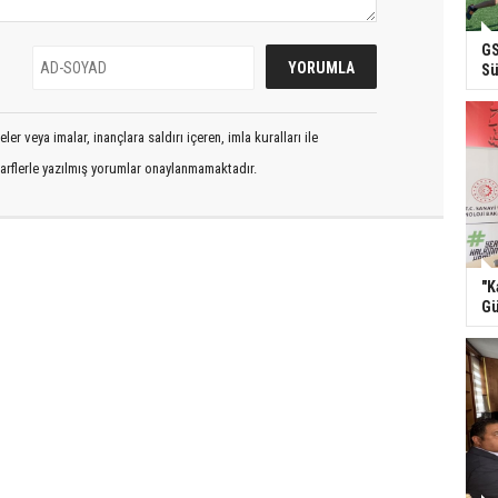
GS
Sü
er veya imalar, inançlara saldırı içeren, imla kuralları ile
arflerle yazılmış yorumlar onaylanmamaktadır.
"K
Gü