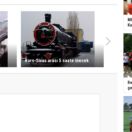
MH
Ka
Kars-Sivas arası 5 saate inecek
Re
ge