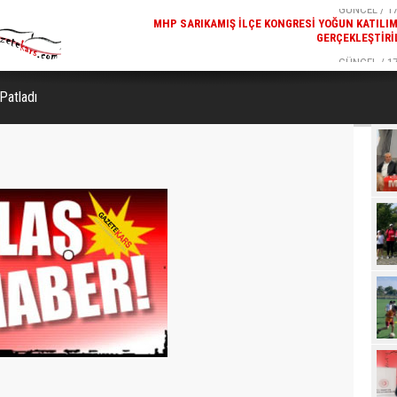
GERÇEKLEŞTIRI
GÜNCEL / 17
REKREATIF GEZI TURU, SPORSEVERLERI BIR ARAYA GETI
Patladı