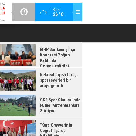
LDI
GÜNCEL / 17:08
:08
Kars
26 °C
GSB SPOR OKULLARI'NDA FUTBOL ANTRENMANLARI SÜRÜYOR
RDI
MHP Sarıkamış İlçe
Kongresi Yoğun
Katılımla
Gerçekleştirildi
Rekreatif gezi turu,
sporseverleri bir
araya getirdi
GSB Spor Okulları'nda
Futbol Antrenmanları
Sürüyor
"Kars Gravyerinin
Coğrafi İşaret