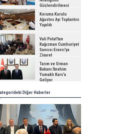
Niteliğinin
Güçlendirilmesi
jesi"
Koruma Kurulu
Ağustos Ayı Toplantısı
Yapıldı
Vali Polat'tan
Kağızman Cumhuriyet
Savcısı Eravcı'ya
Ziyaret
Tarım ve Orman
Bakanı İbrahim
Yumaklı Kars'a
Geliyor
ategorideki Diğer Haberler