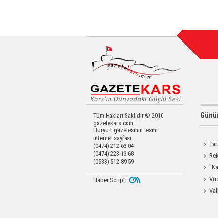
Günün
Tüm Hakları Saklıdır © 2010
gazetekars.com
Hüryurt gazetesinin resmi
internet sayfası.
Tar
(0474) 212 63 04
(0474) 223 13 68
Kars'a 
Rek
(0533) 512 89 59
getirdi
"Ka
Güçlen
Vüc
Haber Scripti
Yağ Al
Val
Raftin