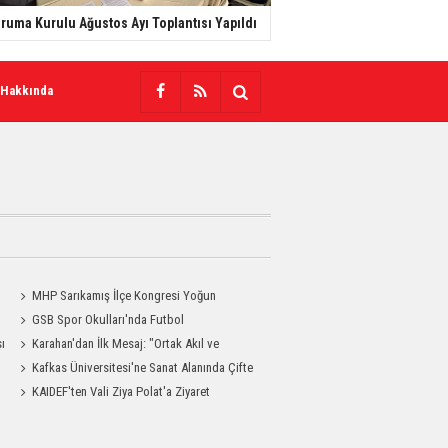
ruma Kurulu Ağustos Ayı Toplantısı Yapıldı
 Hakkında
MHP Sarıkamış İlçe Kongresi Yoğun
Katılımla Gerçekleştirildi
GSB Spor Okulları'nda Futbol
sı
Antrenmanları Sürüyor
Karahan'dan İlk Mesaj: "Ortak Akıl ve
Dayanışmayla Çalışacağız"
Kafkas Üniversitesi'ne Sanat Alanında Çifte
Gurur
KAIDEF'ten Vali Ziya Polat'a Ziyaret