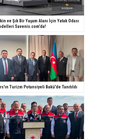
kin ve Şık Bir Yaşam Alanı İçin Yatak Odası
delleri Savenis.com’da!
rs'ın Turizm Potansiyeli Bakü'de Tanıtıldı