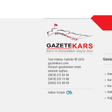
Günün
Tüm Hakları Saklıdır © 2010
gazetekars.com
Hüryurt gazetesinin resmi
internet sayfası.
Den
(0474) 212 63 04
(0474) 223 13 68
Okula 
Kar
(0533) 512 89 59
Değerl
Kar
Operas
Bak
Haber Scripti
Üretim 
Kağ
İlk Yar