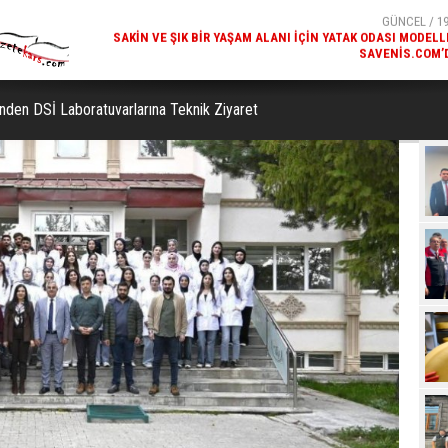
SAVENIS.COM’
GÜNCEL / 18
KARS'IN TURIZM POTANSIYELI BAKÜ'DE TANITI
nden DSİ Laboratuvarlarına Teknik Ziyaret