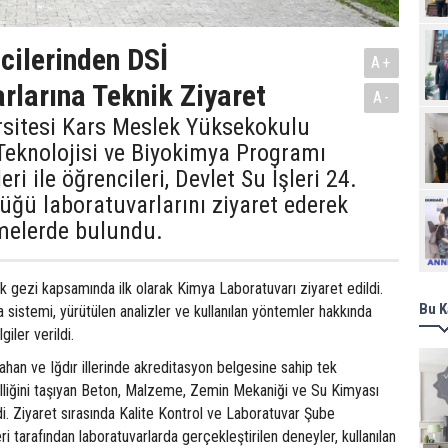
ilerinden DSİ
A+
rlarına Teknik Ziyaret
A-
rsitesi Kars Meslek Yüksekokulu
Teknolojisi ve Biyokimya Programı
i ile öğrencileri, Devlet Su İşleri 24.
ğü laboratuvarlarını ziyaret ederek
Ziy
emelerde bulundu.
ik gezi kapsamında ilk olarak Kimya Laboratuvarı ziyaret edildi.
Bu K
 sistemi, yürütülen analizler ve kullanılan yöntemler hakkında
giler verildi.
han ve Iğdır illerinde akreditasyon belgesine sahip tek
lliğini taşıyan Beton, Malzeme, Zemin Mekaniği ve Su Kimyası
di. Ziyaret sırasında Kalite Kontrol ve Laboratuvar Şube
i tarafından laboratuvarlarda gerçekleştirilen deneyler, kullanılan