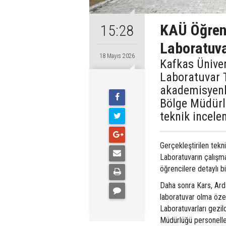
KAÜ Öğrenc
15:28
Laboratuva
18 Mayıs 2026
Kafkas Ünive
Laboratuvar 
akademisyenler
Bölge Müdürlü
teknik incel
Gerçekleştirilen tekn
Laboratuvarın çalışma
öğrencilere detaylı bil
Daha sonra Kars, Arda
laboratuvar olma öze
Laboratuvarları gezil
Müdürlüğü personeller