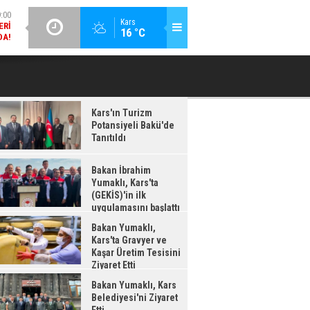
DA!
GÜNCEL / 18:37
:38
Kars
16 °C
BAKAN İBRAHIM YUMAKLI, KARS'TA (GEKİS)'IN ILK
BA
LDI
UYGULAMASINI BAŞLATTI
Kars'ın Turizm
Potansiyeli Bakü'de
Tanıtıldı
Bakan İbrahim
Yumaklı, Kars'ta
(GEKİS)'in ilk
uygulamasını başlattı
Bakan Yumaklı,
Kars'ta Gravyer ve
Kaşar Üretim Tesisini
Ziyaret Etti
Bakan Yumaklı, Kars
Belediyesi'ni Ziyaret