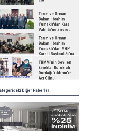
Etti
Tarım ve Orman
Bakanı İbrahim
Yumaklı'dan Kars
Valiliği'ne Ziyaret
Tarım ve Orman
Bakanı İbrahim
Yumaklı’dan MHP
Kars İl Başkanlığı’na
aret
TBMM’nin Sevilen
Emektar Bürokratı
Durdağı Yıldırım’ın
Acı Günü
ategorideki Diğer Haberler