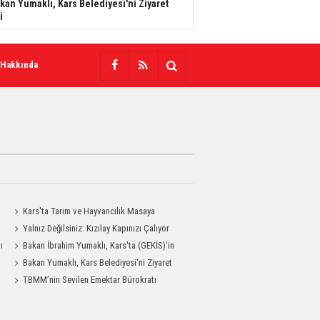
kan Yumaklı, Kars Belediyesi'ni Ziyaret
i
 Hakkında
Kars'ta Tarım ve Hayvancılık Masaya
Yatırıldı
Yalnız Değilsiniz: Kızılay Kapınızı Çalıyor
ı
Bakan İbrahim Yumaklı, Kars'ta (GEKİS)'in
ilk uygulamasını başlattı
Bakan Yumaklı, Kars Belediyesi'ni Ziyaret
Etti
TBMM’nin Sevilen Emektar Bürokratı
Durdağı Yıldırım’ın Acı Günü