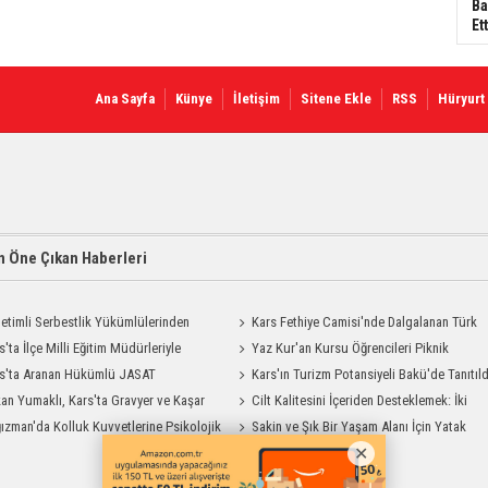
Ba
Ett
Ana Sayfa
Künye
İletişim
Sitene Ekle
RSS
Hüryurt
 Öne Çıkan Haberleri
etimli Serbestlik Yükümlülerinden
Kars Fethiye Camisi'nde Dalgalanan Türk
Temizlik Desteği
s'ta İlçe Milli Eğitim Müdürleriyle
Bayrağı Görenlerin Beğenisini Topladı
Yaz Kur'an Kursu Öğrencileri Piknik
endirme Toplantısı
s'ta Aranan Hükümlü JASAT
Coşkusu Yaşadı
Kars'ın Turizm Potansiyeli Bakü'de Tanıtıld
yonuyla Yakalandı
an Yumaklı, Kars'ta Gravyer ve Kaşar
Cilt Kalitesini İçeriden Desteklemek: İki
Tesisini Ziyaret Etti
ızman'da Kolluk Kuvvetlerine Psikolojik
Enjeksiyon Uygulamasının Karşılaştırması
Sakin ve Şık Bir Yaşam Alanı İçin Yatak
dım Eğitimi
Odası Modelleri Savenis.com’da!