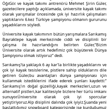
Öğr.Gör. ve kayak takımı antrenörü Mehmet Şirin Güler,
gazetecilere yaptığı açıklamada, üniversite kayak takımı
olarak yarışmalar öncesinde çok iyi hazırlık çalışmaları
yaptıklarını 6.kez Türkiye şampiyonu olmanın gururunu
yaşadıklarını söyledi.
Üniversite kayak takımının bütün yarışmalara Sarıkamış
Bayraktepe kayak merkezinde ciddi ve disiplinli bir
çalışma ile hazırlandığını belirten Güler,”Bizim
Üniversite olarak artık hedefimiz çok büyüterek Dünya
Şampiyonu olmak istiyoruz” dedi.
Sarıkamış’ta yaklaşık 6 ay kar’la birlikte yaşadıklarını ve
çok iyi kayak tesislerine, pistlere sahip olduklarını dile
getiren Güler,bu avantajları dünya şampiyonası için
kullanmak istediklerini ifade ederek şunları kaydetti:”
Sarıkamış’ın doğal güzelliği,kayak merkezleri,uzun ve
alternatif pistleri,kar kalitesiyle bizlere her türlü imkanı
sunuyor.Üniversite olarak çok iyi sporcular
yetiştiriyoruz.Alp disiplini dalında çok iyiyiz.Şuanda yeni
başlattığımız snowboard kategorisinde ise kurduğumuz