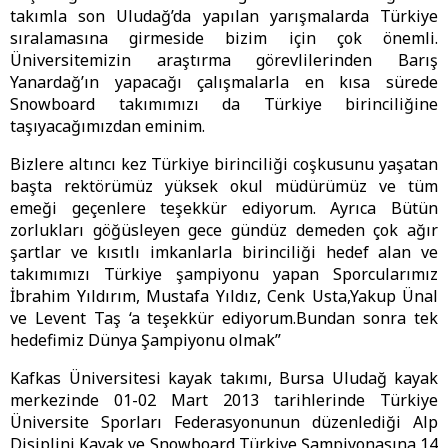
takımla son Uludağ’da yapılan yarışmalarda Türkiye
sıralamasına girmeside bizim için çok önemli.
Üniversitemizin araştırma görevlilerinden Barış
Yanardağ’ın yapacağı çalışmalarla en kısa sürede
Snowboard takımımızı da Türkiye birinciliğine
taşıyacağımızdan eminim.
Bizlere altıncı kez Türkiye birinciliği coşkusunu yaşatan
başta rektörümüz yüksek okul müdürümüz ve tüm
emeği geçenlere teşekkür ediyorum. Ayrıca Bütün
zorlukları göğüsleyen gece gündüz demeden çok ağır
şartlar ve kısıtlı imkanlarla birinciliği hedef alan ve
takımımızı Türkiye şampiyonu yapan Sporcularımız
İbrahim Yıldırım, Mustafa Yıldız, Cenk Usta,Yakup Ünal
ve Levent Taş ‘a teşekkür ediyorum.Bundan sonra tek
hedefimiz Dünya Şampiyonu olmak”
Kafkas Üniversitesi kayak takımı, Bursa Uludağ kayak
merkezinde 01-02 Mart 2013 tarihlerinde Türkiye
Üniversite Sporları Federasyonunun düzenlediği Alp
Disiplini Kayak ve Snowboard Türkiye Şampiyonasına 14