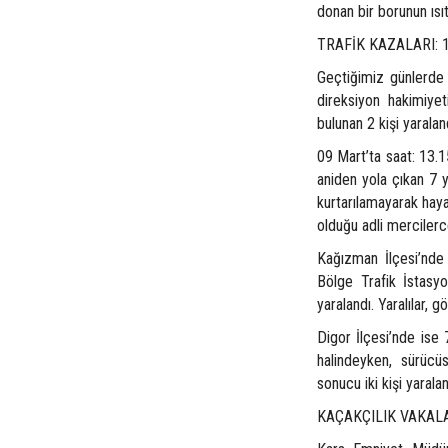
donan bir borunun ısıt
TRAFİK KAZALARI: 1 
Geçtiğimiz günlerde 
direksiyon hakimiy
bulunan 2 kişi yaralan
09 Mart’ta saat: 13.1
aniden yola çıkan 7
kurtarılamayarak hay
olduğu adli mercilerc
Kağızman İlçesi’nde
Bölge Trafik İstasyo
yaralandı. Yaralılar, g
Digor İlçesi’nde ise
halindeyken, sürücü
sonucu iki kişi yaralan
KAÇAKÇILIK VAKAL