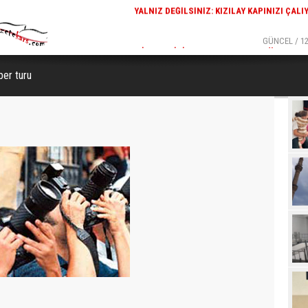
GÜNCEL / 12:29
GÜNCEL / 12
 KAPINIZI ÇALIYOR
KARS FETHIYE CAMISI'NDE DALGALANAN TÜRK BAYR
GÖRENLERIN BEĞENISINI TOPL
ber turu
Beğ