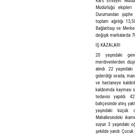
Kars Emniyet Müdür
Müdürlüğü ekipleri
Durumundan şüphe e
toplam ağırlığı 13,
Bağlarbaşı ve Merkez
değişik markalarda 7
İŞ KAZALARI
20 yaşındaki genç
merdivenlerden düşm
alındı. 22 yaşındak
giderdiği sırada, ma
ve hastaneye kaldırı
kaldırımda kayması s
tedavisi yapıldı. 
bahçesinde ateş yaktı
yaşındaki küçük o
Mahallesindeki ikam
suyun 3 yaşındaki o
şekilde yandı. Çocuk 