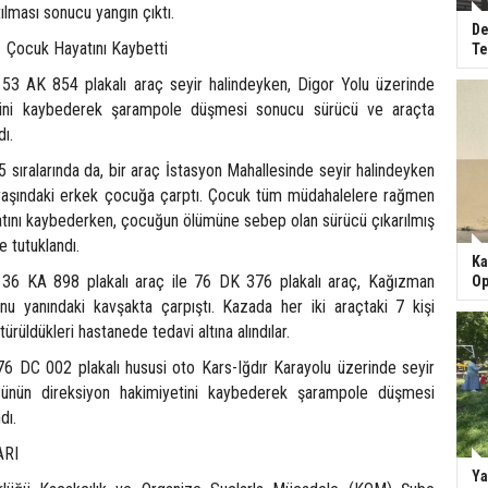
ılması sonucu yangın çıktı.
De
Çocuk Hayatını Kaybetti
Te
53 AK 854 plakalı araç seyir halindeyken, Digor Yolu üzerinde
etini kaybederek şarampole düşmesi sonucu sürücü ve araçta
dı.
5 sıralarında da, bir araç İstasyon Mahallesinde seyir halindeyken
 yaşındaki erkek çocuğa çarptı. Çocuk tüm müdahalelere rağmen
atını kaybederken, çocuğun ölümüne sebep olan sürücü çıkarılmış
e tutuklandı.
Ka
 36 KA 898 plakalı araç ile 76 DK 376 plakalı araç, Kağızman
Op
nu yanındaki kavşakta çarpıştı. Kazada her iki araçtaki 7 kişi
ötürüldükleri hastanede tedavi altına alındılar.
 76 DC 002 plakalı hususi oto Kars-Iğdır Karayolu üzerinde seyir
sünün direksiyon hakimiyetini kaybederek şarampole düşmesi
dı.
ARI
Ya