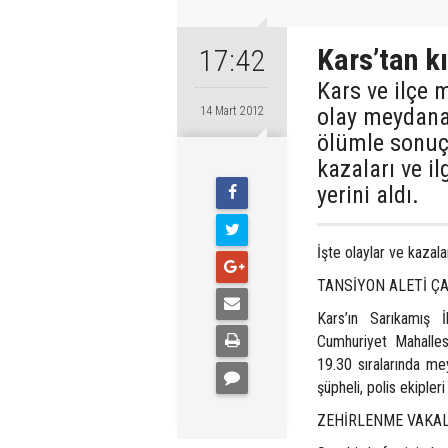
Kars’tan k
17:42
Kars ve ilçe 
olay meydana
14 Mart 2012
ölümle sonuçl
kazaları ve il
yerini aldı.
İşte olaylar ve kazala
TANSİYON ALETİ ÇA
Kars’ın Sarıkamış İ
Cumhuriyet Mahalles
19.30 sıralarında mey
şüpheli, polis ekipleri
ZEHİRLENME VAKAL