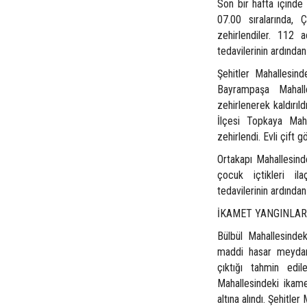
Son bir hafta içinde
07.00 sıralarında,
zehirlendiler. 112 
tedavilerinin ardından
Şehitler Mahallesin
Bayrampaşa Mahall
zehirlenerek kaldırıl
İlçesi Topkaya Mah
zehirlendi. Evli çift 
Ortakapı Mahallesind
çocuk içtikleri il
tedavilerinin ardından
İKAMET YANGINLAR
Bülbül Mahallesinde
maddi hasar meydana
çıktığı tahmin edi
Mahallesindeki ikame
altına alındı. Şehitl