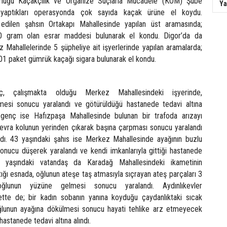
lüğü Kaçakçılık ve Organize Suçlarla Mücadele (KOM) Şube
Ya
 yaptıkları operasyonda çok sayıda kaçak ürüne el koydu.
dilen şahsın Ortakapı Mahallesinde yapılan üst aramasında;
50 gram olan esrar maddesi bulunarak el kondu. Digor’da da
 Mahallelerinde 5 şüpheliye ait işyerlerinde yapılan aramalarda;
01 paket gümrük kaçağı sigara bulunarak el kondu.
, çalışmakta olduğu Merkez Mahallesindeki işyerinde,
esi sonucu yaralandı ve götürüldüğü hastanede tedavi altına
i genç ise Hafızpaşa Mahallesinde bulunan bir trafoda arızayı
nevra kolunun yerinden çıkarak başına çarpması sonucu yaralandı
ldı. 43 yaşındaki şahıs ise Merkez Mahallesinde ayağının buzlu
onucu düşerek yaralandı ve kendi imkanlarıyla gittiği hastanede
42 yaşındaki vatandaş da Karadağ Mahallesindeki ikametinin
ğı esnada, oğlunun ateşe taş atmasıyla sıçrayan ateş parçaları 3
ğlunun yüzüne gelmesi sonucu yaralandı. Aydınlıkevler
ette de; bir kadın sobanın yanına koyduğu çaydanlıktaki sıcak
ğlunun ayağına dökülmesi sonucu hayati tehlike arz etmeyecek
hastanede tedavi altına alındı.