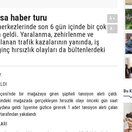
ısa haber turu
A+
merkezlerinde son 6 gün içinde bir çok
A-
 geldi. Yaralanma, zehirlenme ve
anan trafik kazalarının yanında, iş
ginç hırsızlık olayları da bültenlerdeki
r:
LDI
Bu K
lçesi’nde bir mağazaya giren şüpheli tansiyon aleti çaldı.
indeki mağazada gerçekleşen hırsızlık olayı önceki gün saat
dana geldi. İşyerine gizlice girerek 1 adet tansiyon aleti çalan
 tarafından yakalandı.
ARI