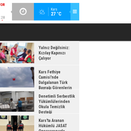
:28
GÜNCEL / 12:26
Kars
27 °C
AĞI
DENETIMLI SERBESTLIK YÜKÜMLÜLERINDEN OKULA TEMIZLIK
KA
ADI
DESTEĞI
Yalnız Değilsiniz:
Kızılay Kapınızı
Çalıyor
Kars Fethiye
Camisi'nde
Dalgalanan Türk
Bayrağı Görenlerin
enisini Topladı
Denetimli Serbestlik
Yükümlülerinden
Okula Temizlik
Desteği
Kars'ta Aranan
Hükümlü JASAT