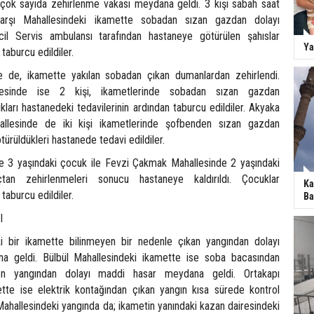
 çok sayıda zehirlenme vakası meydana geldi. 3 kişi sabah saat
 Çarşı Mahallesindeki ikamette sobadan sızan gazdan dolayı
acil Servis ambulansı tarafından hastaneye götürülen şahıslar
Ya
 taburcu edildiler.
de de, ikamette yakılan sobadan çıkan dumanlardan zehirlendi.
esinde ise 2 kişi, ikametlerinde sobadan sızan gazdan
dıkları hastanedeki tedavilerinin ardından taburcu edildiler. Akyaka
allesinde de iki kişi ikametlerinde şofbenden sızan gazdan
götürüldükleri hastanede tedavi edildiler.
e 3 yaşındaki çocuk ile Fevzi Çakmak Mahallesinde 2 yaşındaki
açtan zehirlenmeleri sonucu hastaneye kaldırıldı. Çocuklar
Ka
 taburcu edildiler.
Ba
I
ki bir ikamette bilinmeyen bir nedenle çıkan yangından dolayı
 geldi. Bülbül Mahallesindeki ikamette ise soba bacasından
len yangından dolayı maddi hasar meydana geldi. Ortakapı
tte ise elektrik kontağından çıkan yangın kısa sürede kontrol
er Mahallesindeki yangında da; ikametin yanındaki kazan dairesindeki