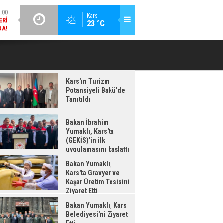
DA!
GÜNCEL / 18:37
:38
Kars
23 °C
BAKAN İBRAHIM YUMAKLI, KARS'TA (GEKİS)'IN ILK
BA
LDI
UYGULAMASINI BAŞLATTI
Kars'ın Turizm
Potansiyeli Bakü'de
Tanıtıldı
Bakan İbrahim
Yumaklı, Kars'ta
(GEKİS)'in ilk
uygulamasını başlattı
Bakan Yumaklı,
Kars'ta Gravyer ve
Kaşar Üretim Tesisini
Ziyaret Etti
Bakan Yumaklı, Kars
Belediyesi'ni Ziyaret