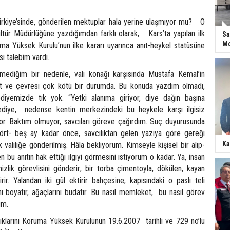
ürkiye’sinde, gönderilen mektuplar hala yerine ulaşmıyor mu? O
tür Müdürlüğüne yazdığımdan farklı olarak, Kars’ta yapılan ilk
Sa
Mo
uma Yüksek Kurulu’nun ilke kararı uyarınca anıt-heykel statüsüne
si talebim vardı.
lmediğim bir nedenle, vali konağı karşısında Mustafa Kemal’in
nıt ve çevresi çok kötü bir durumda. Bu konuda yazdım olmadı,
diyemizde tık yok. “Yetki alanıma giriyor, diye dağın başına
diye, nedense kentin merkezindeki bu heykele karşı ilgisiz
r. Baktım olmuyor, savcıları göreve çağırdım. Suç duyurusunda
rt- beş ay kadar önce, savcılıktan gelen yazıya göre gereği
Ka
valiliğe gönderilmiş. Hâla bekliyorum. Kimseyle kişisel bir alıp-
bu anıtın hak ettiği ilgiyi görmesini istiyorum o kadar. Ya, insan
izlik görevlisini gönderir; bir torba çimentoyla, dökülen, kayan
rir. Yalandan iki gül ektirir bahçesine; kapısındaki o paslı teli
ını boyatır, ağaçlarını budatır. Bu nasıl memleket, bu nasıl görev
um.
lıklarını Koruma Yüksek Kurulunun 19.6.2007 tarihli ve 729 no’lu