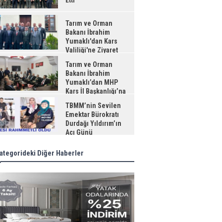
Etti
Tarım ve Orman
Bakanı İbrahim
Yumaklı'dan Kars
Valiliği'ne Ziyaret
Tarım ve Orman
Bakanı İbrahim
Yumaklı’dan MHP
Kars İl Başkanlığı’na
aret
TBMM’nin Sevilen
Emektar Bürokratı
Durdağı Yıldırım’ın
Acı Günü
ategorideki Diğer Haberler