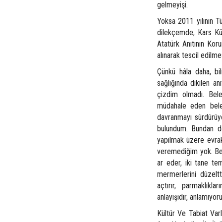
gelmeyişi.
Yoksa 2011 yılının T
dilekçemde, Kars Kül
Atatürk Anıtının Kor
alınarak tescil edilme
Çünkü hâla daha, bi
sağlığında dikilen a
çizdim olmadı. Bele
müdahale eden bele
davranmayı sürdürüyo
bulundum. Bundan dö
yapılmak üzere evrak 
veremediğim yok. Ben 
ar eder, iki tane tem
mermerlerini düzeltti
açtırır, parmaklıklar
anlayışıdır, anlamıyor
Kültür Ve Tabiat Var