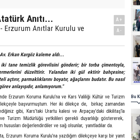
tatürk Anıtı...
A+
 - Erzurum Anıtlar Kurulu ve
A-
 Av. Erkan Kargöz kaleme aldı...
Ziy
iki tane temizlik görevlisini gönderir; bir torba çimentoyla,
merlerini düzelttirir. Yalandan iki gül ektirir bahçesine;
eli açtırır, parmaklıklarını boyatır, ağaçlarını budatır. Bu nasıl
örev anlayışıdır, anlamıyorum."
nde Erzurum Koruma Kurulu’na ve Kars Valiliği Kültür ve Turizm
Bu K
ilekçeyle başvurmuştum. Her iki dilekçe de, birkaç zamandan
diğiniz gibi, Kars’taki Urartu kalesi ve Arpaçay’daki dikilitaş’la
r ve Turizm Müdürlüğü yetkilileri gerekli duyarlılığı göstererek,
 hususları değerlendirdiler ve sağ olsunlar, yanıtladılar da.
ta, Erzurum Koruma Kurulu’na yazdığım dilekçeye karşı bir yanıt