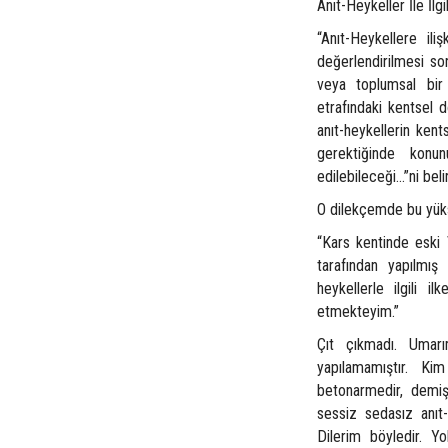
Anıt-Heykeller İle İlgil
“Anıt-Heykellere il
değerlendirilmesi son
veya toplumsal bir
etrafındaki kentsel 
anıt-heykellerin kent
gerektiğinde konun
edilebileceği…”ni belir
O dilekçemde bu yüks
“Kars kentinde eski 
tarafından yapılmı
heykellerle ilgili i
etmekteyim.”
Çıt çıkmadı. Umar
yapılamamıştır. Ki
betonarmedir, demişl
sessiz sedasız anıt-
Dilerim böyledir. Y