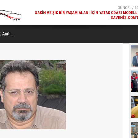
SAVENIS.COM’
GÜNCEL / 18
KARS'IN TURIZM POTANSIYELI BAKÜ'DE TANITI
Anıtı...