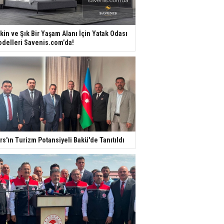
kin ve Şık Bir Yaşam Alanı İçin Yatak Odası
delleri Savenis.com’da!
rs'ın Turizm Potansiyeli Bakü'de Tanıtıldı