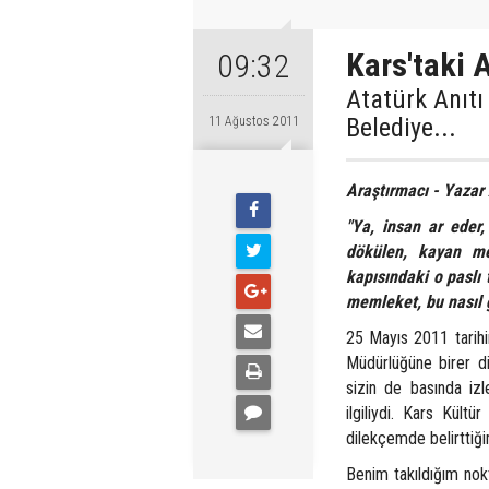
Kars'taki A
09:32
Atatürk Anıtı
Belediye...
11 Ağustos 2011
Araştırmacı - Yazar
"Ya, insan ar eder, 
dökülen, kayan mer
kapısındaki o paslı t
memleket, bu nasıl g
25 Mayıs 2011 tarihi
Müdürlüğüne birer d
sizin de basında izle
ilgiliydi. Kars Kültü
dilekçemde belirttiğim
Benim takıldığım nok