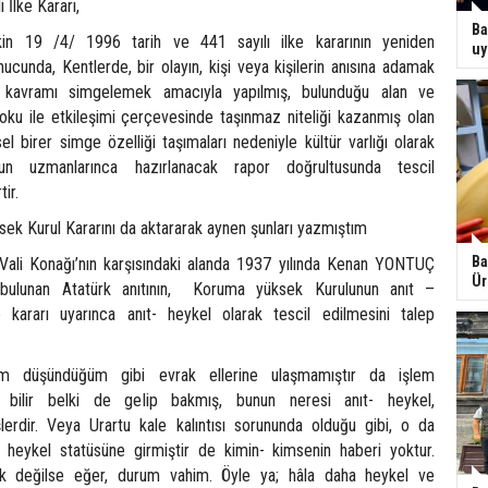
i İlke Kararı,
Ba
işkin 19 /4/ 1996 tarih ve 441 sayılı ilke kararının yeniden
uy
ucunda, Kentlerde, bir olayın, kişi veya kişilerin anısına adamak
 kavramı simgelemek amacıyla yapılmış, bulunduğu alan ve
doku ile etkileşimi çerçevesinde taşınmaz niteliği kazanmış olan
sel birer simge özelliği taşımaları nedeniyle kültür varlığı olarak
un uzmanlarınca hazırlanacak rapor doğrultusunda tescil
tir.
ek Kurul Kararını da aktararak aynen şunları yazmıştım
Ba
Vali Konağı’nın karşısındaki alanda 1937 yılında Kenan YONTUÇ
Ür
ş bulunan Atatürk anıtının, Koruma yüksek Kurulunun anıt –
lke kararı uyarınca anıt- heykel olarak tescil edilmesini talep
ım düşündüğüm gibi evrak ellerine ulaşmamıştır da işlem
m bilir belki de gelip bakmış, bunun neresi anıt- heykel,
erdir. Veya Urartu kale kalıntısı sorununda olduğu gibi, o da
 heykel statüsüne girmiştir de kimin- kimsenin haberi yoktur.
ok değilse eğer, durum vahim. Öyle ya; hâla daha heykel ve