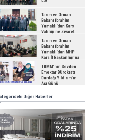
Etti
Tarım ve Orman
Bakanı İbrahim
Yumaklı'dan Kars
Valiliği'ne Ziyaret
Tarım ve Orman
Bakanı İbrahim
Yumaklı’dan MHP
Kars İl Başkanlığı’na
aret
TBMM’nin Sevilen
Emektar Bürokratı
Durdağı Yıldırım’ın
Acı Günü
ategorideki Diğer Haberler