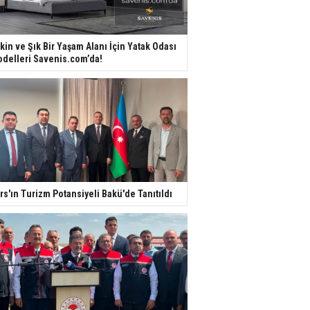
kin ve Şık Bir Yaşam Alanı İçin Yatak Odası
delleri Savenis.com’da!
rs'ın Turizm Potansiyeli Bakü'de Tanıtıldı