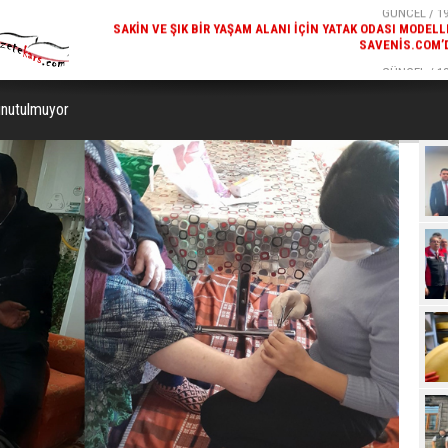
GÜNCEL / 19:00
GÜNCEL / 18
K ODASI MODELLERI
KARS'IN TURIZM POTANSIYELI BAKÜ'DE TANITI
SAVENIS.COM’DA!
 unutulmuyor