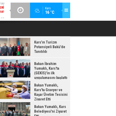
:38
GÜNCEL / 18:37
Kars
16 °C
LDI
BAKAN İBRAHIM YUMAKLI, KARS'TA (GEKİS)'IN ILK
BA
UYGULAMASINI BAŞLATTI
Kars'ın Turizm
Potansiyeli Bakü'de
Tanıtıldı
Bakan İbrahim
Yumaklı, Kars'ta
(GEKİS)'in ilk
uygulamasını başlattı
Bakan Yumaklı,
Kars'ta Gravyer ve
Kaşar Üretim Tesisini
Ziyaret Etti
Bakan Yumaklı, Kars
Belediyesi'ni Ziyaret