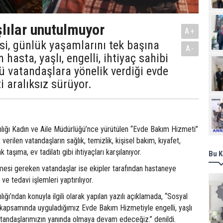
şlılar unutulmuyor
A+
si, günlük yaşamlarını tek başına
A-
hasta, yaşlı, engelli, ihtiyaç sahibi
ü vatandaşlara yönelik verdiği evde
 aralıksız sürüyor.
Ziy
lığı Kadın ve Aile Müdürlüğü’nce yürütülen “Evde Bakım Hizmeti”
rilen vatandaşların sağlık, temizlik, kişisel bakım, kıyafet,
k taşıma, ev tadilatı gibi ihtiyaçları karşılanıyor.
Bu K
mesi gereken vatandaşlar ise ekipler tarafından hastaneye
e tedavi işlemleri yaptırılıyor.
ğı’ndan konuyla ilgili olarak yapılan yazılı açıklamada, “Sosyal
ı kapsamında uyguladığımız Evde Bakım Hizmetiyle engelli, yaşlı
andaşlarımızın yanında olmaya devam edeceğiz.” denildi.