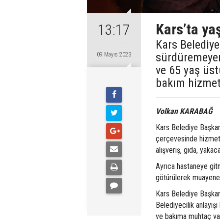
Kars’ta ya
13:17
Kars Belediye
sürdüremeyen 
09 Mayıs 2023
ve 65 yaş üst
bakım hizmeti
Volkan KARABAĞ
Kars Belediye Başkan
çerçevesinde hizmet ve
alışveriş, gıda, yakaca
Ayrıca hastaneye git
götürülerek muayene v
Kars Belediye Başkanlı
Belediyecilik anlayış
ve bakıma muhtaç vat