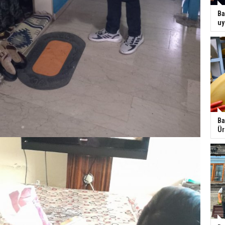
Ba
uy
Ba
Ür