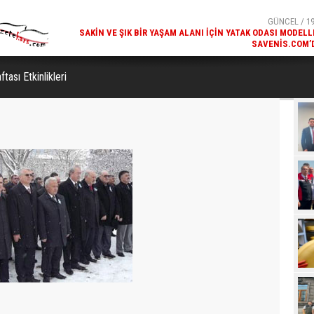
SAVENIS.COM’
GÜNCEL / 18
KARS'IN TURIZM POTANSIYELI BAKÜ'DE TANITI
tası Etkinlikleri