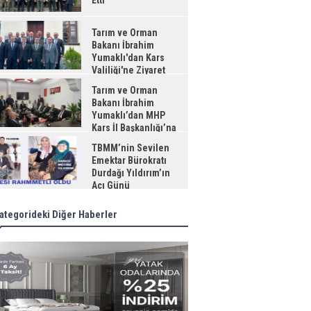
Etti
Tarım ve Orman
Bakanı İbrahim
Yumaklı'dan Kars
Valiliği'ne Ziyaret
Tarım ve Orman
Bakanı İbrahim
Yumaklı’dan MHP
Kars İl Başkanlığı’na
aret
TBMM’nin Sevilen
Emektar Bürokratı
Durdağı Yıldırım’ın
Acı Günü
ategorideki Diğer Haberler