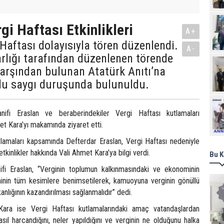
gi Haftası Etkinlikleri
A+
 Haftası dolayısıyla tören düzenlendi.
A-
rlığı tarafından düzenlenen törende
karşından bulunan Atatürk Anıtı’na
du saygı duruşunda bulunuldu.
Ziy
nifi Eraslan ve beraberindekiler Vergi Haftası kutlamaları
t Kara’yı makamında ziyaret etti.
tlamaları kapsamında Defterdar Eraslan, Vergi Haftası nedeniyle
etkinlikler hakkında Vali Ahmet Kara’ya bilgi verdi.
Bu K
ifi Eraslan, “Verginin toplumun kalkınmasındaki ve ekonominin
nin tüm kesimlere benimsetilerek, kamuoyuna verginin gönüllü
anlığının kazandırılması sağlanmalıdır” dedi.
ara ise Vergi Haftası kutlamalarındaki amaç vatandaşlardan
asıl harcandığını, neler yapıldığını ve verginin ne olduğunu halka