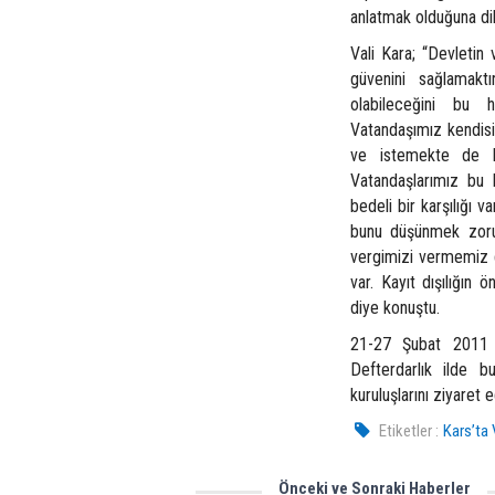
anlatmak olduğuna di
Vali Kara; “Devletin
güvenini sağlamakt
olabileceğini bu h
Vatandaşımız kendisin
ve istemekte de hak
Vatandaşlarımız bu h
bedeli bir karşılığı v
bunu düşünmek zorun
vergimizi vermemiz g
var. Kayıt dışılığın
diye konuştu.
21-27 Şubat 2011 ta
Defterdarlık ilde 
kuruluşlarını ziyaret 
Etiketler :
Kars’ta 
Önceki ve Sonraki Haberler