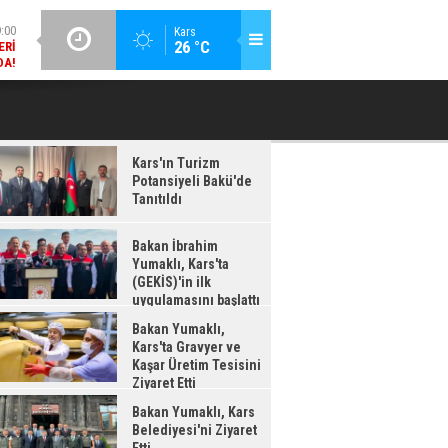
DA!
GÜNCEL / 18:37
Kars
:38
26 °C
BAKAN İBRAHIM YUMAKLI, KARS'TA (GEKİS)'IN ILK
BA
LDI
UYGULAMASINI BAŞLATTI
Kars'ın Turizm
Potansiyeli Bakü'de
Tanıtıldı
Bakan İbrahim
Yumaklı, Kars'ta
(GEKİS)'in ilk
uygulamasını başlattı
Bakan Yumaklı,
Kars'ta Gravyer ve
Kaşar Üretim Tesisini
Ziyaret Etti
Bakan Yumaklı, Kars
Belediyesi'ni Ziyaret