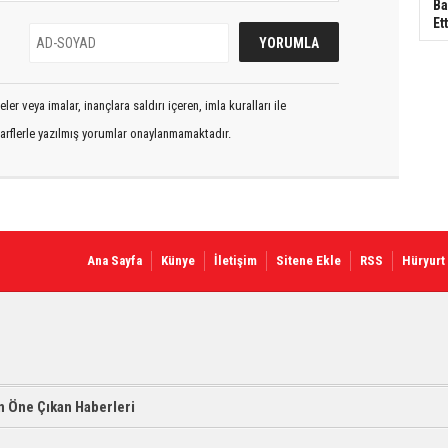
Ba
Ett
er veya imalar, inançlara saldırı içeren, imla kuralları ile
arflerle yazılmış yorumlar onaylanmamaktadır.
Ana Sayfa
Künye
İletişim
Sitene Ekle
RSS
Hüryurt
 Öne Çıkan Haberleri