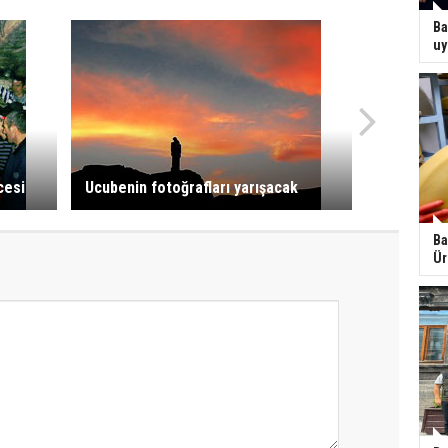
Ba
uy
cesi
Ucubenin fotoğrafları yarışacak
Ba
Ür