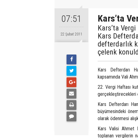
Kars’ta Ver
07:51
Kars’ta Vergi
Kars Defterda
22 Şubat 2011
defterdarlık 
çelenk konul
Kars Defterdarı Ha
kapsamında Vali Ahme
22. Vergi Haftası ku
gerçekleştirecekleri 
Kars Defterdarı Han
büyümesindeki önemi
olarak ödenmesi alışk
Kars Valisi Ahmet K
toplanan vergilerin n