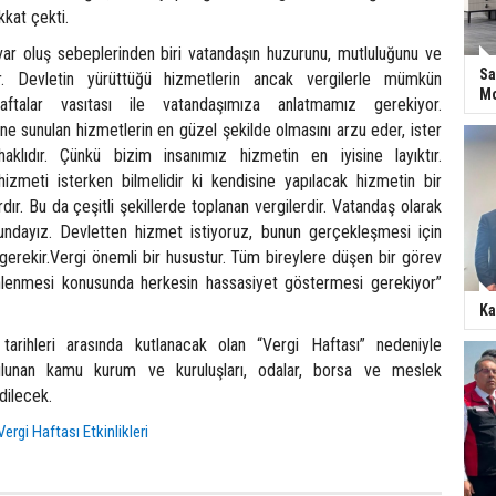
kkat çekti.
 var oluş sebeplerinden biri vatandaşın huzurunu, mutluluğunu ve
Sa
ır. Devletin yürüttüğü hizmetlerin ancak vergilerle mümkün
Mo
aftalar vasıtası ile vatandaşımıza anlatmamız gerekiyor.
e sunulan hizmetlerin en güzel şekilde olmasını arzu eder, ister
lıdır. Çünkü bizim insanımız hizmetin en iyisine layıktır.
izmeti isterken bilmelidir ki kendisine yapılacak hizmetin bir
ardır. Bu da çeşitli şekillerde toplanan vergilerdir. Vatandaş olarak
dayız. Devletten hizmet istiyoruz, bunun gerçekleşmesi için
erekir.Vergi önemli bir husustur. Tüm bireylere düşen bir görev
 önlenmesi konusunda herkesin hassasiyet göstermesi gerekiyor”
Ka
rihleri arasında kutlanacak olan “Vergi Haftası” nedeniyle
bulunan kamu kurum ve kuruluşları, odalar, borsa ve meslek
edilecek.
Vergi Haftası Etkinlikleri