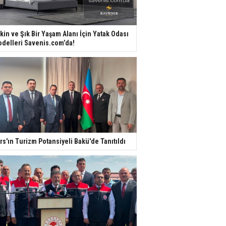
kin ve Şık Bir Yaşam Alanı İçin Yatak Odası
delleri Savenis.com’da!
rs'ın Turizm Potansiyeli Bakü'de Tanıtıldı