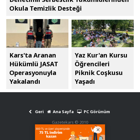
Okula Temizlik Desteği
Kars'ta Aranan
Yaz Kur'an Kursu
Hükümlü JASAT
Öğrencileri
Operasyonuyla
Piknik Coşkusu
Yakalandı
Yaşadı
Geri
Ana Sayfa
PC Görünüm
Gazetekars © 2010
Haber Scripti