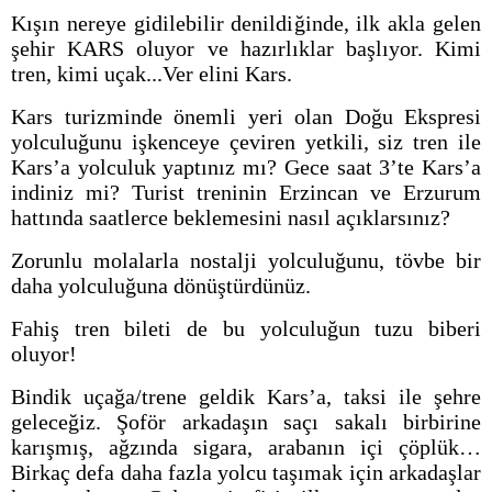
Kışın nereye gidilebilir denildiğinde, ilk akla gelen
şehir KARS oluyor ve hazırlıklar başlıyor. Kimi
tren, kimi uçak...Ver elini Kars.
Kars turizminde önemli yeri olan Doğu Ekspresi
yolculuğunu işkenceye çeviren yetkili, siz tren ile
Kars’a yolculuk yaptınız mı? Gece saat 3’te Kars’a
indiniz mi? Turist treninin Erzincan ve Erzurum
hattında saatlerce beklemesini nasıl açıklarsınız?
Zorunlu molalarla nostalji yolculuğunu, tövbe bir
daha yolculuğuna dönüştürdünüz.
Fahiş tren bileti de bu yolculuğun tuzu biberi
oluyor!
Bindik uçağa/trene geldik Kars’a, taksi ile şehre
geleceğiz. Şoför arkadaşın saçı sakalı birbirine
karışmış, ağzında sigara, arabanın içi çöplük…
Birkaç defa daha fazla yolcu taşımak için arkadaşlar