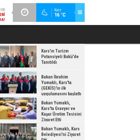
DA!
GÜNCEL / 18:37
Kars
:38
16 °C
BAKAN İBRAHIM YUMAKLI, KARS'TA (GEKİS)'IN ILK
BA
LDI
UYGULAMASINI BAŞLATTI
Kars'ın Turizm
Potansiyeli Bakü'de
Tanıtıldı
Bakan İbrahim
Yumaklı, Kars'ta
(GEKİS)'in ilk
uygulamasını başlattı
Bakan Yumaklı,
Kars'ta Gravyer ve
Kaşar Üretim Tesisini
Ziyaret Etti
Bakan Yumaklı, Kars
Belediyesi'ni Ziyaret