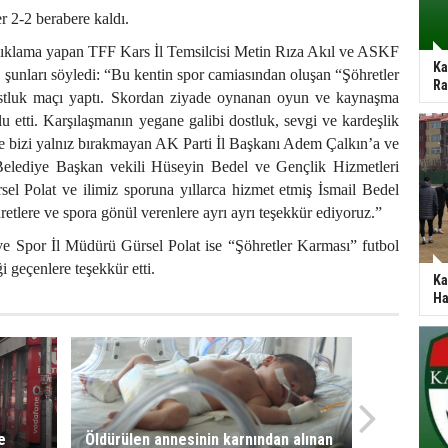
 2-2 berabere kaldı.
ıklama yapan TFF Kars İl Temsilcisi Metin Rıza Akıl ve ASKF
Ka
şunları söyledi: “Bu kentin spor camiasından oluşan “Şöhretler
Ra
tluk maçı yaptı. Skordan ziyade oynanan oyun ve kaynaşma
u etti. Karşılaşmanın yegane galibi dostluk, sevgi ve kardeşlik
e bizi yalnız bırakmayan AK Parti İl Başkanı Adem Çalkın’a ve
Belediye Başkan vekili Hüseyin Bedel ve Gençlik Hizmetleri
el Polat ve ilimiz sporuna yıllarca hizmet etmiş İsmail Bedel
retlere ve spora gönül verenlere ayrı ayrı teşekkür ediyoruz.”
ve Spor İl Müdürü Gürsel Polat ise “Şöhretler Karması” futbol
geçenlere teşekkür etti.
Ka
Ha
e
Öldürülen annesinin karnından alınan