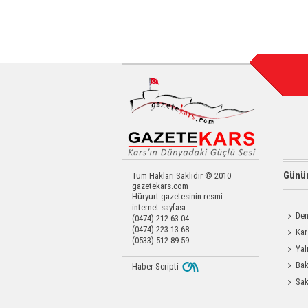
Günün
Tüm Hakları Saklıdır © 2010
gazetekars.com
Hüryurt gazetesinin resmi
internet sayfası.
Den
(0474) 212 63 04
(0474) 223 13 68
Okula 
Kar
(0533) 512 89 59
Değerl
Yal
Bak
Haber Scripti
Üretim 
Sak
Odası 