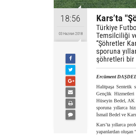
Kars’ta "Ş
18:56
Türkiye Futbo
Temsilciliği 
03 Haziran 2018
“Şöhretler K
sporuna yılla
şöhretleri bir
Ercüment DAŞDE
Halitpaşa Sentetik
Gençlik Hizmetleri
Hüseyin Bedel, AK P
sporuna yıllarca hi
İsmail Bedel ve Kars’
Kars’ta yıllarca pro
yapanlardan oluşan “