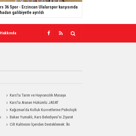
rs 36 Spor - Erzincan Ulalarspor karşısında
hadan galibiyetle ayrıldı
 Hakkında
Kars'ta Tarım ve Hayvancılık Masaya
Yatırıldı
Kars'ta Aranan Hükümlü JASAT
Operasyonuyla Yakalandı
Kağızman'da Kolluk Kuvvetlerine Psikolojik
ı
İlk Yardım Eğitimi
Bakan Yumaklı, Kars Belediyesi'ni Ziyaret
Etti
Cilt Kalitesini İçeriden Desteklemek: İki
Enjeksiyon Uygulamasının Karşılaştırması