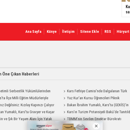
Ka
sa
Ana Sayfa
Künye
İletişim
Sitene Ekle
RSS
Hüryurt
 Öne Çıkan Haberleri
etimli Serbestlik Yükümlülerinden
Kars Fethiye Camisi'nde Dalgalanan Türk
Temizlik Desteği
s'ta İlçe Milli Eğitim Müdürleriyle
Bayrağı Görenlerin Beğenisini Topladı
Yaz Kur'an Kursu Öğrencileri Piknik
endirme Toplantısı
nız Değilsiniz: Kızılay Kapınızı Çalıyor
Coşkusu Yaşadı
Bakan İbrahim Yumaklı, Kars'ta (GEKİS)'in
an Yumaklı, Kars'ta Gravyer ve Kaşar
ilk uygulamasını başlattı
Kars'ın Turizm Potansiyeli Bakü'de Tanıtıld
Tesisini Ziyaret Etti
in ve Şık Bir Yaşam Alanı İçin Yatak
TBMM’nin Sevilen Emektar Bürokratı
Modelleri Savenis.com’da!
Durdağı Yıldırım’ın Acı Günü