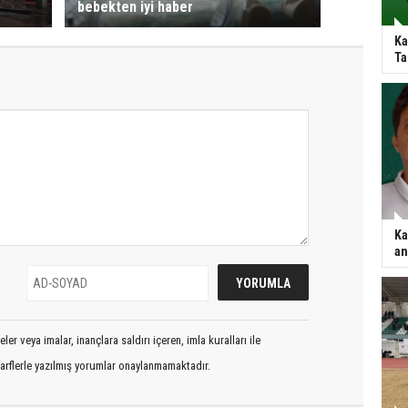
bebekten iyi haber
Ka
Ta
Ka
an
er veya imalar, inançlara saldırı içeren, imla kuralları ile
arflerle yazılmış yorumlar onaylanmamaktadır.