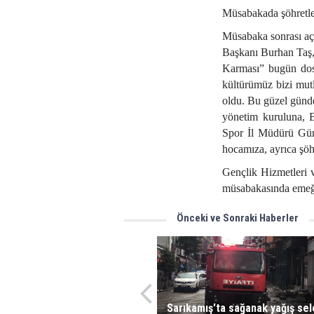
Müsabakada şöhretler
Müsabaka sonrası aç
Başkanı Burhan Taş, 
Karması” bugün dos
kültürümüz bizi mutl
oldu. Bu güzel günd
yönetim kuruluna, 
Spor İl Müdürü Gürs
hocamıza, ayrıca şöh
Gençlik Hizmetleri 
müsabakasında emeği 
Önceki ve Sonraki Haberler
Sarıkamış'ta sağanak yağış sel