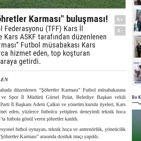
öhretler Karması" buluşması!
A+
l Federasyonu (TFF) Kars İl
A-
ve Kars ASKF tarafından düzenlenen
arması” Futbol müsabakası Kars
rca hizmet eden, top koşturan
 araya getirdi.
Ziy
LEN
 sahada düzenlenen “Şöhretler Karması” Futbol müsabakasına
 ve Spor İl Müdürü Gürsel Polat, Belediye Başkan vekili
Bu K
arti İl Başkanı Adem Çalkın ve yönetim kurulu üyeleri, Kars
zmet eden, yüzlerce futbolcu yetiştiren deneyimli teknik hoca
ta futbola gönül veren şöhretler katıldı.
fesyonel futbol oynayan, teknik hoca ve antrenörlük, yöneticilik
Şöhretler Karması” arasında dostluk maçı yapıldı.