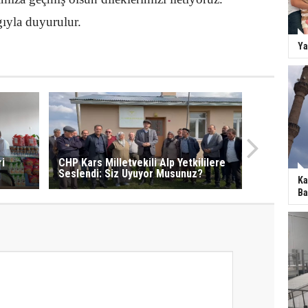
yla duyurulur.
Ya
ri
CHP Kars Milletvekili Alp Yetkililere
Seslendi: Siz Uyuyor Musunuz?
Ka
Ba