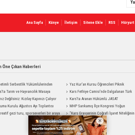
Ya
Ana Sayfa
Künye
İletişim
Sitene Ekle
RSS
Hüryurt
 Öne Çıkan Haberleri
etimli Serbestlik Yükümlülerinden
Yaz Kur'an Kursu Öğrencileri Piknik
Temizlik Desteği
s'ta Tarım ve Hayvancılık Masaya
Coşkusu Yaşadı
Kars Fethiye Camisi'nde Dalgalanan Türk
ı
nız Değilsiniz: Kızılay Kapınızı Çalıyor
Bayrağı Görenlerin Beğenisini Topladı
Kars'ta Aranan Hükümlü JASAT
uma Kurulu Ağustos Ayı Toplantısı
Operasyonuyla Yakalandı
MHP Sarıkamış İlçe Kongresi Yoğun
reatif gezi turu, sporseverleri bir araya
Katılımla Gerçekleştirildi
"Kars Gravyerinin Coğrafi İşaret Niteliğinin
Güçlendirilmesi Projesi"