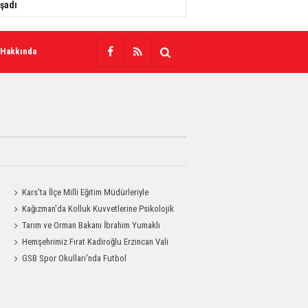
şadı
 Hakkında
Kars'ta İlçe Milli Eğitim Müdürleriyle
Değerlendirme Toplantısı
Kağızman'da Kolluk Kuvvetlerine Psikolojik
İlk Yardım Eğitimi
Tarım ve Orman Bakanı İbrahim Yumaklı
Kars'a Geliyor
Hemşehrimiz Fırat Kadiroğlu Erzincan Vali
Yardımcılığına Atandı
GSB Spor Okulları'nda Futbol
Antrenmanları Sürüyor