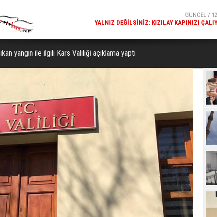
GÜNCEL / 12
KARS FETHIYE CAMISI'NDE DALGALANAN TÜRK BAYR
GÖRENLERIN BEĞENISINI TOPL
n yangın ile ilgili ​​​​​​​Kars Valiliği açıklama yaptı
Beğ