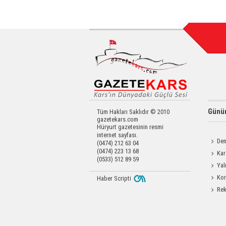
Günün
Tüm Hakları Saklıdır © 2010
gazetekars.com
Hüryurt gazetesinin resmi
internet sayfası.
Den
(0474) 212 63 04
(0474) 223 13 68
Okula 
Kar
(0533) 512 89 59
Yatırıld
Yal
Kor
Haber Scripti
Yapıldı
Rek
getirdi