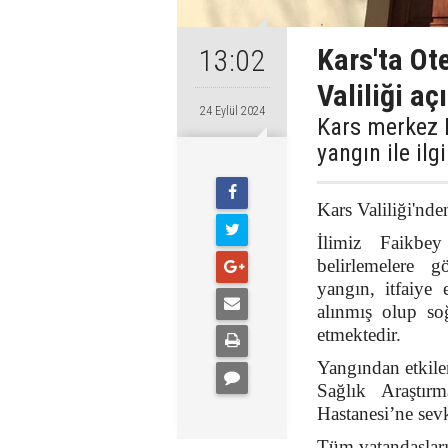
Kars'ta Oteld
13:02
Valiliği a
24 Eylül 2024
Kars merkez F
yangın ile ilg
Kars Valiliği'nde
İlimiz Faikbey
belirlemelere g
yangın, itfaiye 
alınmış olup so
etmektedir.
Yangından etkilen
Sağlık Araştı
Hastanesi’ne sevk
Tüm vatandaşları