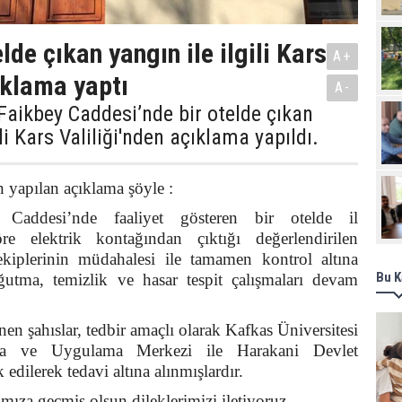
e çıkan yangın ile ilgili ​​​​​​​Kars
A+
çıklama yaptı
A-
aikbey Caddesi’nde bir otelde çıkan
ili Kars Valiliği'nden açıklama yapıldı.
n yapılan açıklama şöyle :
 Caddesi’nde faaliyet gösteren bir otelde il
öre elektrik kontağından çıktığı değerlendirilen
ekiplerinin müdahalesi ile tamamen kontrol altına
Bu K
ğutma, temizlik ve hasar tespit çalışmaları devam
en şahıslar, tedbir amaçlı olarak Kafkas Üniversitesi
rma ve Uygulama Merkezi ile Harakani Devlet
 edilerek tedavi altına alınmışlardır.
mıza geçmiş olsun dileklerimizi iletiyoruz.