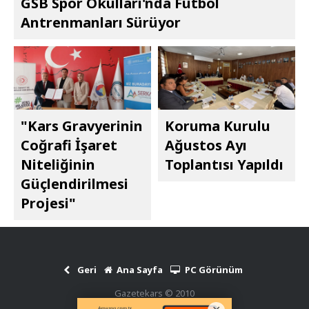
GSB Spor Okulları'nda Futbol
Antrenmanları Sürüyor
"Kars Gravyerinin
Koruma Kurulu
Coğrafi İşaret
Ağustos Ayı
Niteliğinin
Toplantısı Yapıldı
Güçlendirilmesi
Projesi"
Geri
Ana Sayfa
PC Görünüm
Gazetekars © 2010
Haber Scripti