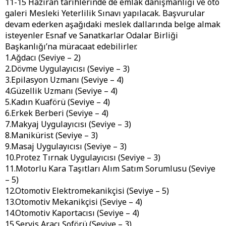
11-15 Haziran tarihlerinde de emlak danışmanlığı ve oto
galeri Mesleki Yeterlilik Sınavı yapılacak. Başvurular
devam ederken aşağıdaki meslek dallarında belge almak
isteyenler Esnaf ve Sanatkarlar Odalar Birliği
Başkanlığı’na müracaat edebilirler.
1.Ağdacı (Seviye – 2)
2.Dövme Uygulayıcısı (Seviye – 3)
3.Epilasyon Uzmanı (Seviye – 4)
4.Güzellik Uzmanı (Seviye – 4)
5.Kadın Kuaförü (Seviye – 4)
6.Erkek Berberi (Seviye – 4)
7.Makyaj Uygulayıcısı (Seviye – 3)
8.Manikürist (Seviye – 3)
9.Masaj Uygulayıcısı (Seviye – 3)
10.Protez Tırnak Uygulayıcısı (Seviye – 3)
11.Motorlu Kara Taşıtları Alım Satım Sorumlusu (Seviye
– 5)
12.Otomotiv Elektromekanikçisi (Seviye – 5)
13.Otomotiv Mekanikçisi (Seviye – 4)
14.Otomotiv Kaportacısı (Seviye – 4)
15.Servis Aracı Şoförü (Seviye – 3)