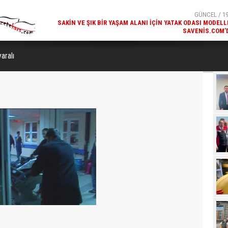
SAVENIS.COM’
GÜNCEL / 18
KARS'IN TURIZM POTANSIYELI BAKÜ'DE TANITI
aralı