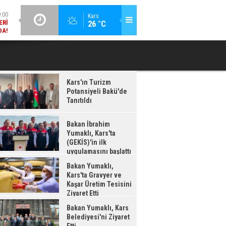
DA!
GÜNCEL / 18:37
Kars
:38
26 °C
BAKAN İBRAHIM YUMAKLI, KARS'TA (GEKİS)'IN ILK
BA
LDI
UYGULAMASINI BAŞLATTI
Kars'ın Turizm
Potansiyeli Bakü'de
Tanıtıldı
Bakan İbrahim
Yumaklı, Kars'ta
(GEKİS)'in ilk
uygulamasını başlattı
Bakan Yumaklı,
Kars'ta Gravyer ve
Kaşar Üretim Tesisini
Ziyaret Etti
Bakan Yumaklı, Kars
Belediyesi'ni Ziyaret