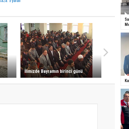
kaza: 5 yaralı
Sa
Mo
İlimizde Bayramın birinci günü
Ka