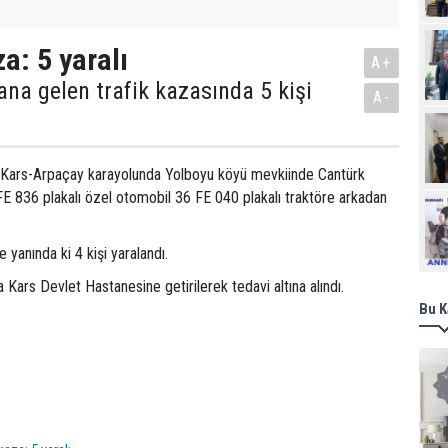
a: 5 yaralı
A+
na gelen trafik kazasında 5 kişi
A-
e, Kars-Arpaçay karayolunda Yolboyu köyü mevkiinde Cantürk
FE 836 plakalı özel otomobil 36 FE 040 plakalı traktöre arkadan
Ziy
 yanında ki 4 kişi yaralandı.
a Kars Devlet Hastanesine getirilerek tedavi altına alındı.
Bu K