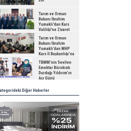
Etti
Tarım ve Orman
Bakanı İbrahim
Yumaklı'dan Kars
Valiliği'ne Ziyaret
Tarım ve Orman
Bakanı İbrahim
Yumaklı’dan MHP
Kars İl Başkanlığı’na
aret
TBMM’nin Sevilen
Emektar Bürokratı
Durdağı Yıldırım’ın
Acı Günü
ategorideki Diğer Haberler