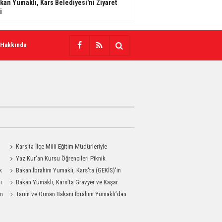
kan Yumaklı, Kars Belediyesi'ni Ziyaret
i
 Hakkında
Kars'ta İlçe Milli Eğitim Müdürleriyle
Değerlendirme Toplantısı
Yaz Kur'an Kursu Öğrencileri Piknik
k
Coşkusu Yaşadı
Bakan İbrahim Yumaklı, Kars'ta (GEKİS)'in
ı
ilk uygulamasını başlattı
Bakan Yumaklı, Kars'ta Gravyer ve Kaşar
an
Üretim Tesisini Ziyaret Etti
Tarım ve Orman Bakanı İbrahim Yumaklı’dan
MHP Kars İl Başkanlığı’na Ziyaret