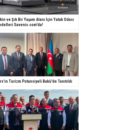
kin ve Şık Bir Yaşam Alanı İçin Yatak Odası
delleri Savenis.com’da!
rs'ın Turizm Potansiyeli Bakü'de Tanıtıldı