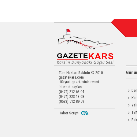
Günün
Tüm Hakları Saklıdır © 2010
gazetekars.com
Hüryurt gazetesinin resmi
internet sayfası.
Den
(0474) 212 63 04
(0474) 223 13 68
Okula 
Kar
(0533) 512 89 59
Operas
Yal
TBM
Haber Scripti
Durdağı
Bak
Etti