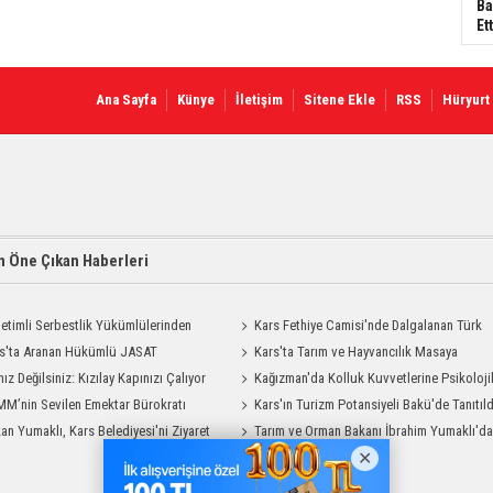
Ba
Ett
Ana Sayfa
Künye
İletişim
Sitene Ekle
RSS
Hüryurt
 Öne Çıkan Haberleri
etimli Serbestlik Yükümlülerinden
Kars Fethiye Camisi'nde Dalgalanan Türk
Temizlik Desteği
s'ta Aranan Hükümlü JASAT
Bayrağı Görenlerin Beğenisini Topladı
Kars'ta Tarım ve Hayvancılık Masaya
yonuyla Yakalandı
nız Değilsiniz: Kızılay Kapınızı Çalıyor
Yatırıldı
Kağızman'da Kolluk Kuvvetlerine Psikoloji
M’nin Sevilen Emektar Bürokratı
İlk Yardım Eğitimi
Kars'ın Turizm Potansiyeli Bakü'de Tanıtıld
 Yıldırım’ın Acı Günü
an Yumaklı, Kars Belediyesi'ni Ziyaret
Tarım ve Orman Bakanı İbrahim Yumaklı'd
Kars Valiliği'ne Ziyaret