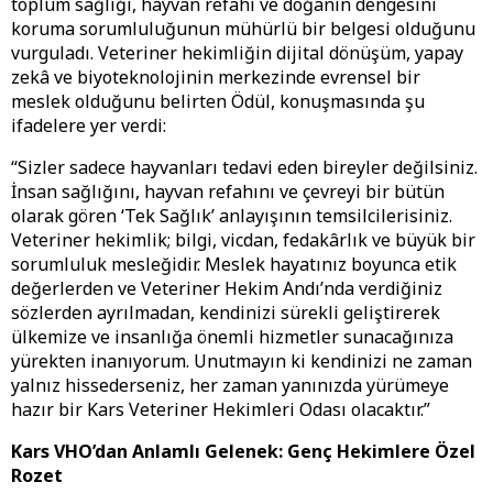
toplum sağlığı, hayvan refahı ve doğanın dengesini
koruma sorumluluğunun mühürlü bir belgesi olduğunu
vurguladı. Veteriner hekimliğin dijital dönüşüm, yapay
zekâ ve biyoteknolojinin merkezinde evrensel bir
meslek olduğunu belirten Ödül, konuşmasında şu
ifadelere yer verdi:
“Sizler sadece hayvanları tedavi eden bireyler değilsiniz.
İnsan sağlığını, hayvan refahını ve çevreyi bir bütün
olarak gören ‘Tek Sağlık’ anlayışının temsilcilerisiniz.
Veteriner hekimlik; bilgi, vicdan, fedakârlık ve büyük bir
sorumluluk mesleğidir. Meslek hayatınız boyunca etik
değerlerden ve Veteriner Hekim Andı’nda verdiğiniz
sözlerden ayrılmadan, kendinizi sürekli geliştirerek
ülkemize ve insanlığa önemli hizmetler sunacağınıza
yürekten inanıyorum. Unutmayın ki kendinizi ne zaman
yalnız hissederseniz, her zaman yanınızda yürümeye
hazır bir Kars Veteriner Hekimleri Odası olacaktır.”
Kars VHO’dan Anlamlı Gelenek: Genç Hekimlere Özel
Rozet