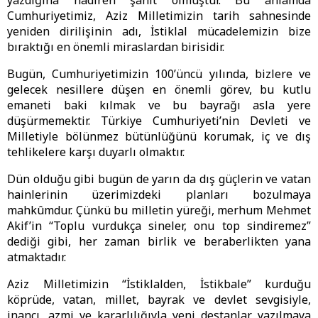
yazdığına nâdiren şahit olmuştur. Bu anlamda
Cumhuriyetimiz, Aziz Milletimizin tarih sahnesinde
yeniden dirilişinin adı, İstiklal mücadelemizin bize
bıraktığı en önemli miraslardan birisidir.
Bugün, Cumhuriyetimizin 100’üncü yılında, bizlere ve
gelecek nesillere düşen en önemli görev, bu kutlu
emaneti baki kılmak ve bu bayrağı asla yere
düşürmemektir. Türkiye Cumhuriyeti’nin Devleti ve
Milletiyle bölünmez bütünlüğünü korumak, iç ve dış
tehlikelere karşı duyarlı olmaktır.
Dün olduğu gibi bugün de yarın da dış güçlerin ve vatan
hainlerinin üzerimizdeki planları bozulmaya
mahkûmdur. Çünkü bu milletin yüreği, merhum Mehmet
Akif’in “Toplu vurdukça sineler, onu top sindiremez”
dediği gibi, her zaman birlik ve beraberlikten yana
atmaktadır.
Aziz Milletimizin “İstiklalden, İstikbale” kurduğu
köprüde, vatan, millet, bayrak ve devlet sevgisiyle,
inancı, azmi ve kararlılığıyla yeni destanlar yazılmaya