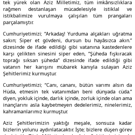
tek yürek olan Aziz Milletimiz, tüm imkânsızlıklara
rağmen destanlaşan mücadelesiyle istiklal ve
istikbalimize vurulmaya çalışılan tüm prangaları
parçalamıştır.
Cumhuriyetimizi; “Arkadaş! Yurduma alçakları uğratma
sakın; Siper et gövdeni, dursun bu hayâsızca akın.”
dizesinde de ifade edildiği gibi vatanına kastedenlere
karşı çelikten sinesini siper eden, “Şüheda fışkıracak
toprağı sıksan şüheda” dizesinde ifade edildiği gibi
vatanın her karışını mübarek kanıyla sulayan Aziz
Şehitlerimiz kurmuştur.
Cumhuriyetimizi; “Canı, cananı, bütün varımı alsın da
Hüda, etmesin tek vatanımdan beni dünyada cüda.”
diyen, yokluk içinde, darlık içinde, zorluk içinde olan ama
inançlarını asla kaybetmeyen dedelerimiz, ninelerimiz,
kahramanlarımız kurmuştur.
Aziz Şehitlerimizin yaktığı meşale, sonsuza kadar
bizlerin yolunu aydınlatacaktır. İşte; bizlere düşen görev