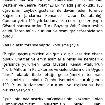
Kemal’in Kağnısı”, Yiğit Ali Haktandemir “Cumhuriyet
Destanı” ve Cemre Polat “29 Ekim” adlı şiiri okudu. 100
öğrencinin zeybek gösterisi ile devam eden törende
Kağızman Jandarma Komando Tabur Komutanlığı
Cumhuriyetin 100. yılı kutlamalarına özel gösteri yaptı.
Gösteri sonrası açılan Türk Bayrağı Vali Polat’a teslim
edildi. Tören müzik sunumu ve resmi geçit töreniyle son
buldu.
Vali Polat’ın törende yaptığı konuşma şöyle:
“Bugün, geçmişimizden aldığımız güçle, ezelden ebede
büyük umutlar ve emin adımlarla birlik ve beraberlik
içerisinde yürürken, Gazi Mustafa Kemal Atatürk’ün
“Türk Milletinin Karakterine ve Geleneklerine En Uygun
İdare” olarak ifade ettiği geleceğimizin teminatı,
dirilişimizin sembolü Cumhuriyetimizin kuruluşunun
100. Yılını kutlamanın gururunu ve coşkusunu hep
birlikte yaşıyoruz.
Eşsiz bir bağımsızlık mücadelesinin kazanımı olan
Cumhuriyetimizin; Milletimizin birliği, şanlı