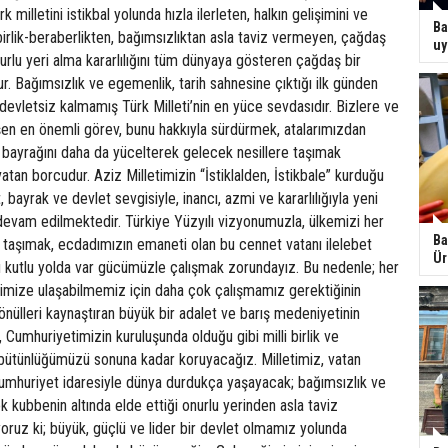
 milletini istikbal yolunda hızla ilerleten, halkın gelişimini ve
Ba
 birlik-beraberlikten, bağımsızlıktan asla taviz vermeyen, çağdaş
uy
urlu yeri alma kararlılığını tüm dünyaya gösteren çağdaş bir
r. Bağımsızlık ve egemenlik, tarih sahnesine çıktığı ilk günden
devletsiz kalmamış Türk Milleti’nin en yüce sevdasıdır. Bizlere ve
şen en önemli görev, bunu hakkıyla sürdürmek, atalarımızdan
 bayrağını daha da yücelterek gelecek nesillere taşımak
atan borcudur. Aziz Milletimizin “İstiklalden, İstikbale” kurduğu
, bayrak ve devlet sevgisiyle, inancı, azmi ve kararlılığıyla yeni
devam edilmektedir. Türkiye Yüzyılı vizyonumuzla, ülkemizi her
Ba
 taşımak, ecdadımızın emaneti olan bu cennet vatanı ilelebet
Ür
u kutlu yolda var gücümüzle çalışmak zorundayız. Bu nedenle; her
rimize ulaşabilmemiz için daha çok çalışmamız gerektiğinin
Gönülleri kaynaştıran büyük bir adalet ve barış medeniyetinin
r, Cumhuriyetimizin kuruluşunda olduğu gibi milli birlik ve
 bütünlüğümüzü sonuna kadar koruyacağız. Milletimiz, vatan
Cumhuriyet idaresiyle dünya durdukça yaşayacak; bağımsızlık ve
 kubbenin altında elde ettiği onurlu yerinden asla taviz
oruz ki; büyük, güçlü ve lider bir devlet olmamız yolunda