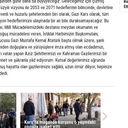
 günden güne daha da büyüyeceğiz. Geleceğimiz için çizmiş
Ba
Ett
zyılı vizyonu ile 2053 ve 2071 hedeflerinin bilincinde, devletine
venli ve huzurlu şehirlerinden biri olarak, Gazi Kars olarak, tüm
vizyon hedeflerimize ulaşmada bir an bile duraksamayacağız. Bu
le; Millî Mücadelemizdeki destansı meydan okumanın ve
doğuş mücadelesi veren, İstiklal Harbimizin Başkomutanı,
ucusu Gazi Mustafa Kemal Atatürk başta olmak üzere, şanlı
niden doğuşlara ve yürüyüşlere imza atmış olan ecdadımızı,
arı vatan yapan Aziz Şehitlerimizi ve Kahraman Gazilerimizi bir
nnet ve şükranla yâd ediyorum. Kutsal değerlerimiz uğrunda
uş hayatta olan gazilerimize sağlıklı, uzun ömür diliyor, hepinize
dedi.
Kars'ta maganda kurşunu 6 yaşındaki
çocuğa isabet etti