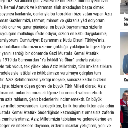
iyoruz. Bu anlamlı gün vesilesi ile öncelikle; cumhuriyetimizin
a Kemal Atatürk ve kahraman silah arkadaşları başta olmak
 boyunca kanlarıyla, canlarıyla bu toprakları bize vatan yapan Aziz
Sa
raman Gazilerimizi, rahmet, minnet ve şükranla yâd ediyorum.
Mo
haklı onur ve gurur gününde, en büyük bayramımızı sizlerle
duyduğum mutluluğu ifade ediyor, sizleri en kalbi duygularımla,
elamlıyorum. Cumhuriyet Bayramımız Kutlu Olsun! Türkiye’miz,
a bulutların ülkemizin üzerine çöktüğü, yokluğun kol gezdiği ve
ir yanını sardığı bir dönemde Gazi Mustafa Kemal Atatürk
 1919’da Samsun’dan “Ya İstiklâl Ya Ölüm” andıyla yakılan
le tek vücut, tek yürek olan Aziz Milletimiz, tüm imkânsızlıklara
elesiyle istiklal ve istikbalimize vurulmaya çalışılan tüm
tır. Aziz Şehitlerimizin yaktığı meşale, sonsuza kadar bizlerin
Ka
r. İşte; bizlere düşen görev de büyük Türk Milleti olarak, Aziz
nutmamak, onlardan miras aldığımız bu cennet vatanın ebedi
rın aziz ruhlarını, Şehit bedenlerini incitmemektir. En büyük
 ve millet sevgisinden, kardeşlikten, birlik-beraberlikten asla ödün
stafa Kemal Atatürk önderliğinde kazandığımız emsalsiz zaferin
an cumhuriyetimiz; Aziz Milletimizin tabiatına ve geleneklerine en
değer ve niteliklere dayanan, erdemli insanlar yetiştiren, yeni ve