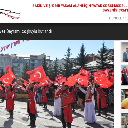
GÜNCEL / 19:00
GÜNCEL / 18
K ODASI MODELLERI
KARS'IN TURIZM POTANSIYELI BAKÜ'DE TANITI
SAVENIS.COM’DA!
yet Bayramı coşkuyla kutlandı