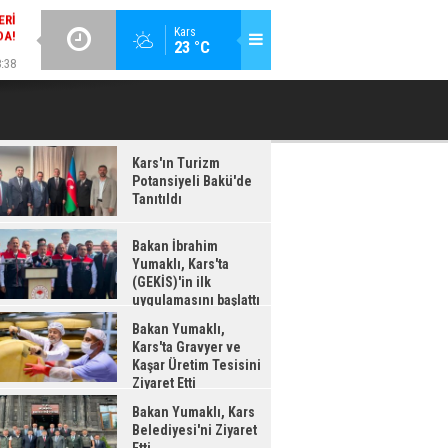
:38
GÜNCEL / 18:37
Kars
23 °C
LDI
BAKAN İBRAHIM YUMAKLI, KARS'TA (GEKİS)'IN ILK
BA
UYGULAMASINI BAŞLATTI
Kars'ın Turizm
Potansiyeli Bakü'de
Tanıtıldı
Bakan İbrahim
Yumaklı, Kars'ta
(GEKİS)'in ilk
uygulamasını başlattı
Bakan Yumaklı,
Kars'ta Gravyer ve
Kaşar Üretim Tesisini
Ziyaret Etti
Bakan Yumaklı, Kars
Belediyesi'ni Ziyaret