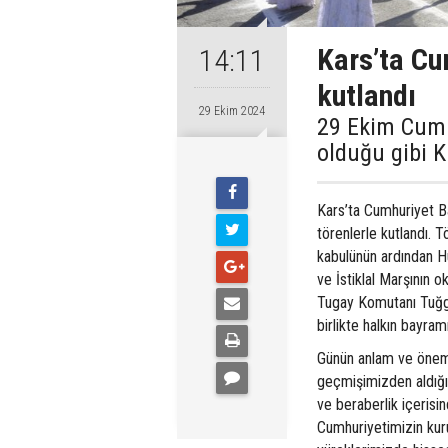
Kars’ta Cu
14:11
kutlandı
29 Ekim 2024
29 Ekim Cumh
olduğu gibi Ka
Kars’ta Cumhuriyet 
törenlerle kutlandı. 
kabulünün ardından 
ve İstiklal Marşının 
Tugay Komutanı Tuğge
birlikte halkın bayramı
Günün anlam ve önemi
geçmişimizden aldığı
ve beraberlik içerisi
Cumhuriyetimizin kuru