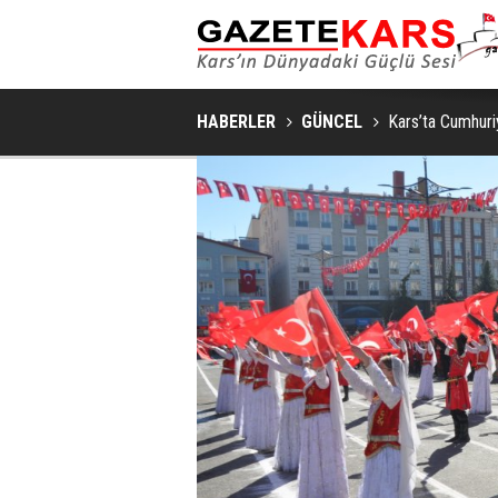
SAKIN VE ŞIK BIR YAŞAM ALANI İÇIN YATA
HABERLER
GÜNCEL
Kars’ta Cumhuri