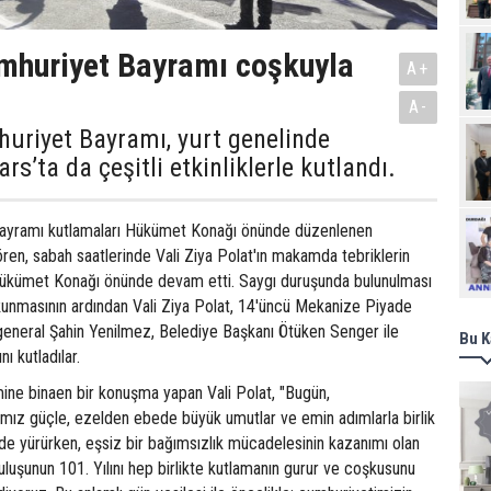
mhuriyet Bayramı coşkuyla
A+
A-
uriyet Bayramı, yurt genelinde
rs’ta da çeşitli etkinliklerle kutlandı.
Ziy
Bayramı kutlamaları Hükümet Konağı önünde düzenlenen
Tören, sabah saatlerinde Vali Ziya Polat'ın makamda tebriklerin
Hükümet Konağı önünde devam etti. Saygı duruşunda bulunulması
okunmasının ardından Vali Ziya Polat, 14'üncü Mekanize Piyade
neral Şahin Yenilmez, Belediye Başkanı Ötüken Senger ile
Bu K
nı kutladılar.
ne binaen bir konuşma yapan Vali Polat, "Bugün,
mız güçle, ezelden ebede büyük umutlar ve emin adımlarla birlik
nde yürürken, eşsiz bir bağımsızlık mücadelesinin kazanımı olan
luşunun 101. Yılını hep birlikte kutlamanın gurur ve coşkusunu