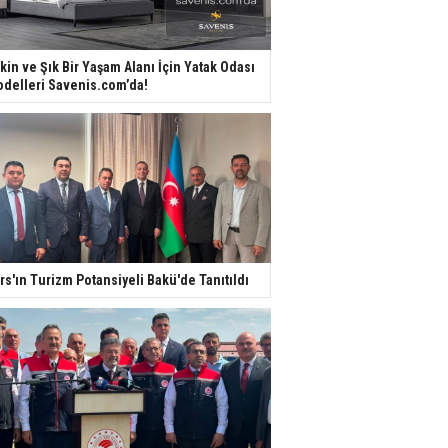
kin ve Şık Bir Yaşam Alanı İçin Yatak Odası
delleri Savenis.com’da!
rs'ın Turizm Potansiyeli Bakü'de Tanıtıldı