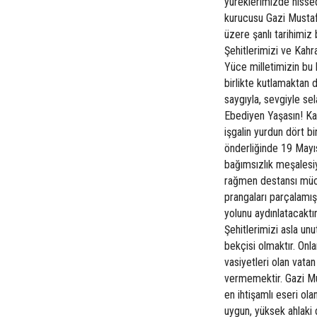
yüreklerimizde hissed
kurucusu Gazi Mustaf
üzere şanlı tarihimiz
Şehitlerimizi ve Kah
Yüce milletimizin bu 
birlikte kutlamaktan 
saygıyla, sevgiyle s
Ebediyen Yaşasın! Kar
işgalin yurdun dört b
önderliğinde 19 Mayıs
bağımsızlık meşalesiy
rağmen destansı mücad
prangaları parçalamış
yolunu aydınlatacaktı
Şehitlerimizi asla u
bekçisi olmaktır. Onla
vasiyetleri olan vatan
vermemektir. Gazi Mu
en ihtişamlı eseri ol
uygun, yüksek ahlaki 