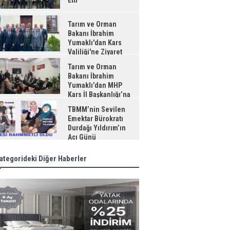
Etti
Tarım ve Orman
Bakanı İbrahim
Yumaklı'dan Kars
Valiliği'ne Ziyaret
Tarım ve Orman
Bakanı İbrahim
Yumaklı’dan MHP
Kars İl Başkanlığı’na
aret
TBMM’nin Sevilen
Emektar Bürokratı
Durdağı Yıldırım’ın
Acı Günü
ategorideki Diğer Haberler