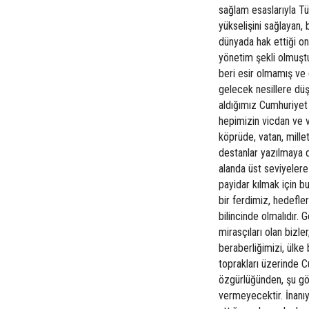
sağlam esaslarıyla Türk
yükselişini sağlayan,
dünyada hak ettiği on
yönetim şekli olmuştu
beri esir olmamış ve 
gelecek nesillere dü
aldığımız Cumhuriyet
hepimizin vicdan ve v
köprüde, vatan, millet
destanlar yazılmaya 
alanda üst seviyelere
payidar kılmak için b
bir ferdimiz, hedefle
bilincinde olmalıdır. 
mirasçıları olan bizle
beraberliğimizi, ülke
toprakları üzerinde 
özgürlüğünden, şu gök
vermeyecektir. İnanıy