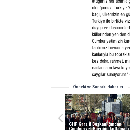
attığımız her adımla
olduğumuz; Türkiye Yü
bağlı, ülkemizin en gü
Türkiye ile birlikte 
duygu ve düşünceler
küllerinden yeniden 
Cumhuriyetimizin kur
tarihimiz boyunca ye
kanlarıyla bu toprakl
kez daha, rahmet, mi
canlarına ortaya koym
saygılar sunuyorum.” 
Önceki ve Sonraki Haberler
CHP Kars İl Başkanlığından
Cumhuriyet Bayramı kutlaması