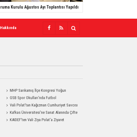
ruma Kurulu Ağustos Ayı Toplantısı Yapıldı
 Hakkında
MHP Sarıkamış İlçe Kongresi Yoğun
a
Katılımla Gerçekleştirildi
GSB Spor Okulları'nda Futbol
Antrenmanları Sürüyor
Vali Polat'tan Kağızman Cumhuriyet Savcısı
Eravcı'ya Ziyaret
Kafkas Üniversitesi'ne Sanat Alanında Çifte
Gurur
KAIDEF'ten Vali Ziya Polat'a Ziyaret