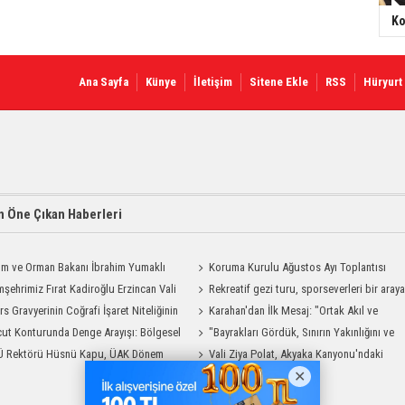
Ko
Ana Sayfa
Künye
İletişim
Sitene Ekle
RSS
Hüryurt
 Öne Çıkan Haberleri
ım ve Orman Bakanı İbrahim Yumaklı
Koruma Kurulu Ağustos Ayı Toplantısı
Geliyor
şehrimiz Fırat Kadiroğlu Erzincan Vali
Yapıldı
Rekreatif gezi turu, sporseverleri bir aray
ılığına Atandı
rs Gravyerinin Coğrafi İşaret Niteliğinin
getirdi
Karahan'dan İlk Mesaj: "Ortak Akıl ve
dirilmesi Projesi"
ut Konturunda Denge Arayışı: Bölgesel
Dayanışmayla Çalışacağız"
"Bayrakları Gördük, Sınırın Yakınlığını ve
ma Sürecinin Tüm Aşamaları
Ü Rektörü Hüsnü Kapu, ÜAK Dönem
Uzaklığını Aynı Anda Hissettik"
Vali Ziya Polat, Akyaka Kanyonu'ndaki
ığını Devretti
Rafting Heyecanına Katıldı