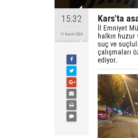
Kars'ta as
15:32
İl Emniyet M
halkın huzur 
11 Kasım 2024
suç ve suçlul
çalışmaları ö
ediyor.