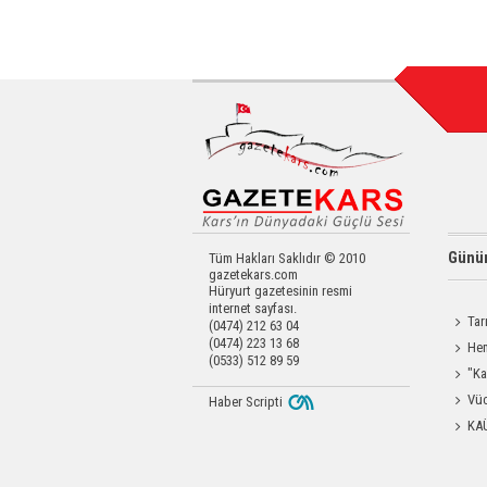
Günün
Tüm Hakları Saklıdır © 2010
gazetekars.com
Hüryurt gazetesinin resmi
internet sayfası.
Tar
(0474) 212 63 04
(0474) 223 13 68
Kars'a 
Hem
(0533) 512 89 59
Yardımc
"Ka
Güçlen
Vüc
Haber Scripti
Yağ Al
KA
Başkanl