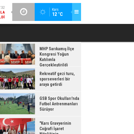
LDI
GÜNCEL / 17:08
:08
Kars
12 °C
GSB SPOR OKULLARI'NDA FUTBOL ANTRENMANLARI SÜRÜYOR
RDI
MHP Sarıkamış İlçe
Kongresi Yoğun
Katılımla
Gerçekleştirildi
Rekreatif gezi turu,
sporseverleri bir
araya getirdi
GSB Spor Okulları'nda
Futbol Antrenmanları
Sürüyor
"Kars Gravyerinin
Coğrafi İşaret