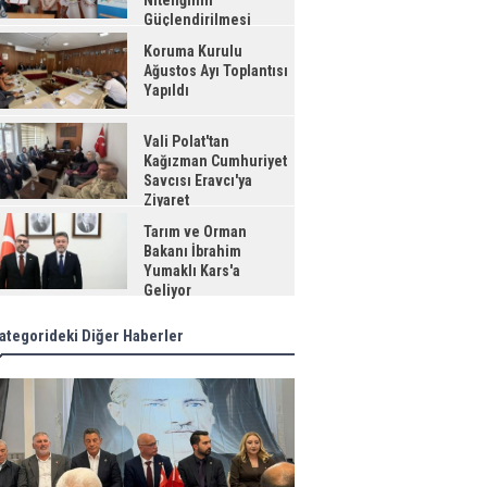
Niteliğinin
Güçlendirilmesi
jesi"
Koruma Kurulu
Ağustos Ayı Toplantısı
Yapıldı
Vali Polat'tan
Kağızman Cumhuriyet
Savcısı Eravcı'ya
Ziyaret
Tarım ve Orman
Bakanı İbrahim
Yumaklı Kars'a
Geliyor
ategorideki Diğer Haberler