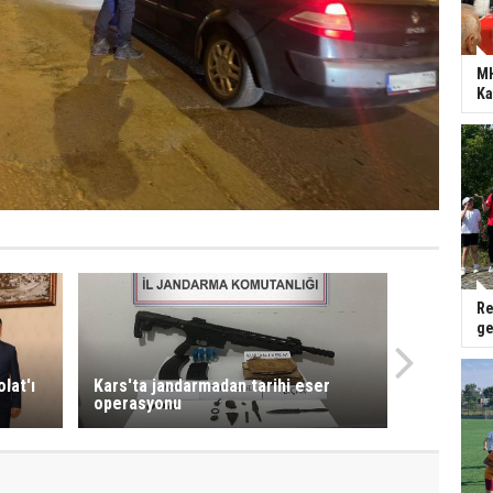
MH
Ka
Re
ge
lat'ı
Kars'ta jandarmadan tarihi eser
operasyonu