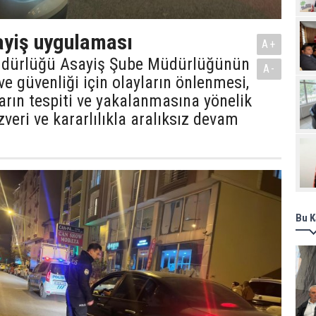
Pro
ayiş uygulaması
A+
üdürlüğü Asayiş Şube Müdürlüğünün
A-
ve güvenliği için olayların önlenmesi,
arın tespiti ve yakalanmasına yönelik
zveri ve kararlılıkla aralıksız devam
Bu K