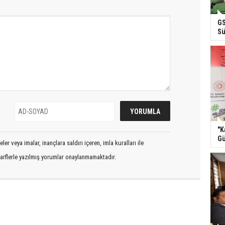
GS
Sü
"K
Gü
er veya imalar, inançlara saldırı içeren, imla kuralları ile
arflerle yazılmış yorumlar onaylanmamaktadır.