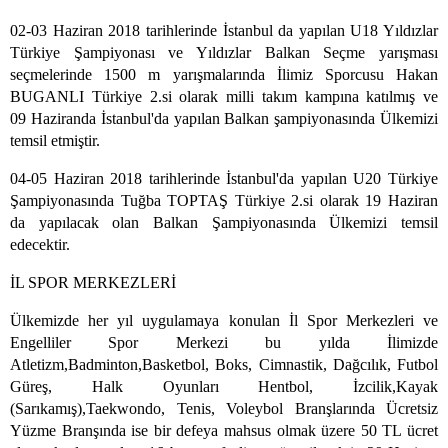
02-03 Haziran 2018 tarihlerinde İstanbul da yapılan U18 Yıldızlar
Türkiye
Şampiyonası ve Yıldızlar Balkan Seçme yarışması
seçmelerinde 1500 m yarışmalarında
İlimiz Sporcusu Hakan
BUGANLI Türkiye 2.si olarak milli takım kampına katılmış ve
09
Haziranda İstanbul'da yapılan Balkan şampiyonasında Ülkemizi
temsil etmiştir.
04-05 Haziran 2018 tarihlerinde İstanbul'da yapılan U20 Türkiye
Şampiyonasında
Tuğba TOPTAŞ Türkiye 2.si olarak 19 Haziran
da yapılacak olan Balkan Şampiyonasında
Ülkemizi temsil
edecektir.
İL SPOR MERKEZLERİ
Ülkemizde her yıl uygulamaya konulan İl Spor Merkezleri ve
Engelliler Spor Merkezi
bu yılda İlimizde
Atletizm,Badminton,Basketbol, Boks, Cimnastik, Dağcılık, Futbol
Güreş,
Halk Oyunları Hentbol, İzcilik,Kayak
(Sarıkamış),Taekwondo, Tenis, Voleybol Branşlarında
Ücretsiz
Yüzme Branşında ise bir defeya mahsus olmak üzere 50 TL ücret