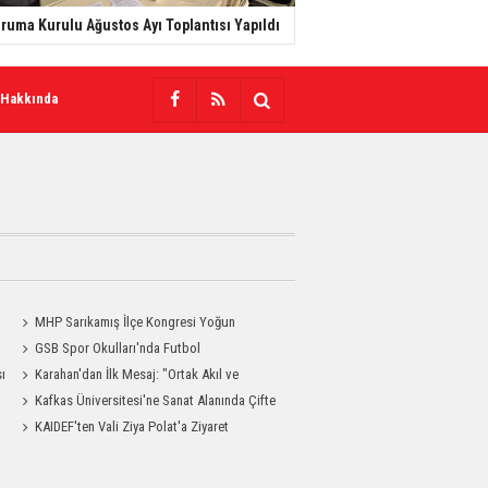
ruma Kurulu Ağustos Ayı Toplantısı Yapıldı
 Hakkında
MHP Sarıkamış İlçe Kongresi Yoğun
Katılımla Gerçekleştirildi
GSB Spor Okulları'nda Futbol
sı
Antrenmanları Sürüyor
Karahan'dan İlk Mesaj: "Ortak Akıl ve
Dayanışmayla Çalışacağız"
Kafkas Üniversitesi'ne Sanat Alanında Çifte
Gurur
KAIDEF'ten Vali Ziya Polat'a Ziyaret