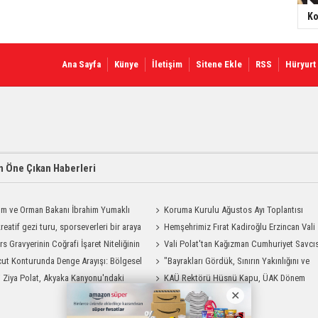
Ko
Ana Sayfa
Künye
İletişim
Sitene Ekle
RSS
Hüryurt
 Öne Çıkan Haberleri
ım ve Orman Bakanı İbrahim Yumaklı
Koruma Kurulu Ağustos Ayı Toplantısı
Geliyor
reatif gezi turu, sporseverleri bir araya
Yapıldı
Hemşehrimiz Fırat Kadiroğlu Erzincan Vali
rs Gravyerinin Coğrafi İşaret Niteliğinin
Yardımcılığına Atandı
Vali Polat'tan Kağızman Cumhuriyet Savcı
dirilmesi Projesi"
ut Konturunda Denge Arayışı: Bölgesel
Eravcı'ya Ziyaret
"Bayrakları Gördük, Sınırın Yakınlığını ve
ma Sürecinin Tüm Aşamaları
i Ziya Polat, Akyaka Kanyonu'ndaki
Uzaklığını Aynı Anda Hissettik"
KAÜ Rektörü Hüsnü Kapu, ÜAK Dönem
g Heyecanına Katıldı
Başkanlığını Devretti