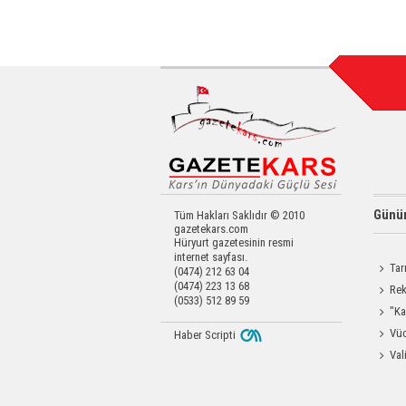
Günün
Tüm Hakları Saklıdır © 2010
gazetekars.com
Hüryurt gazetesinin resmi
internet sayfası.
Tar
(0474) 212 63 04
(0474) 223 13 68
Kars'a 
Rek
(0533) 512 89 59
getirdi
"Ka
Güçlen
Vüc
Haber Scripti
Yağ Al
Val
Raftin