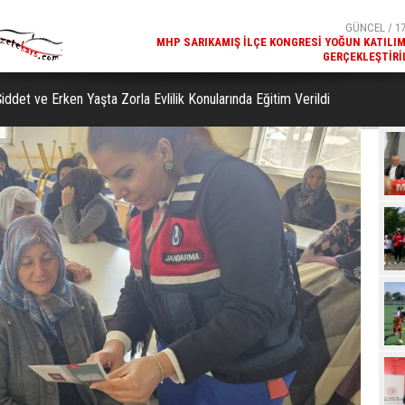
GERÇEKLEŞTIRI
GÜNCEL / 17
REKREATIF GEZI TURU, SPORSEVERLERI BIR ARAYA GETI
 Şiddet ve Erken Yaşta Zorla Evlilik Konularında Eğitim Verildi