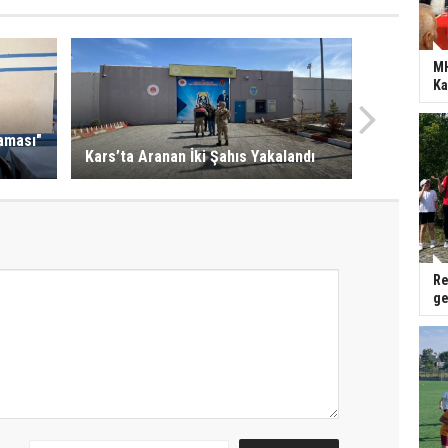
MH
Ka
aması"
Kars’ta Aranan İki Şahıs Yakalandı
Re
ge