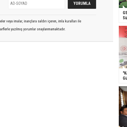
GS
Sü
er veya imalar, inançlara saldırı içeren, imla kuralları ile
arflerle yazılmış yorumlar onaylanmamaktadır.
"K
Gü