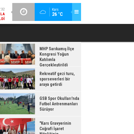
LDI
GÜNCEL / 17:08
Kars
:08
26 °C
GSB SPOR OKULLARI'NDA FUTBOL ANTRENMANLARI SÜRÜYOR
RDI
MHP Sarıkamış İlçe
Kongresi Yoğun
Katılımla
Gerçekleştirildi
Rekreatif gezi turu,
sporseverleri bir
araya getirdi
GSB Spor Okulları'nda
Futbol Antrenmanları
Sürüyor
"Kars Gravyerinin
Coğrafi İşaret