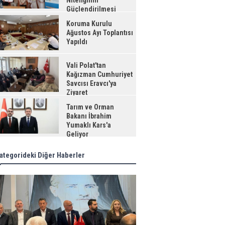
Niteliğinin
Güçlendirilmesi
jesi"
Koruma Kurulu
Ağustos Ayı Toplantısı
Yapıldı
Vali Polat'tan
Kağızman Cumhuriyet
Savcısı Eravcı'ya
Ziyaret
Tarım ve Orman
Bakanı İbrahim
Yumaklı Kars'a
Geliyor
ategorideki Diğer Haberler