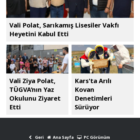
Vali Polat, Sarıkamış Lisesiler Vakfı
Heyetini Kabul Etti
Vali Ziya Polat,
Kars'ta Arılı
TÜGVA’nın Yaz
Kovan
Okulunu Ziyaret
Denetimleri
Etti
Sürüyor
Geri
Ana Sayfa
PC Görünüm