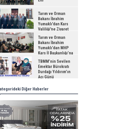
Etti
Tarım ve Orman
Bakanı İbrahim
Yumaklı'dan Kars
Valiliği'ne Ziyaret
Tarım ve Orman
Bakanı İbrahim
Yumaklı’dan MHP
Kars İl Başkanlığı’na
aret
TBMM’nin Sevilen
Emektar Bürokratı
Durdağı Yıldırım’ın
Acı Günü
ategorideki Diğer Haberler