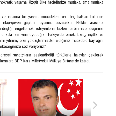
mokratik yaşama, özgür ülke hedefimize mutlaka, ama mutlaka
 ve insanca bir yaşam mücadelesi verenler, halkları birbirine
 ırkçı-şoven güçlerin oyununu bozacaktır. Halklar arasında
ardeşliği engellemek isteyenlerin bizleri birbirimize düşürme
ine asla izin vermeyeceğiz. Türkiye’de emek, barış, eşitlik ve
mı yitirmiş olan yoldaşlarımızdan aldığımız mücadele bayrağını
çekeceğimize söz veriyoruz.”
esel sanatçıların seslendirdiği türkülerle halaylar çekilerek
tlamalara BDP Kars Milletvekili Mülkiye Birtane de katıldı.