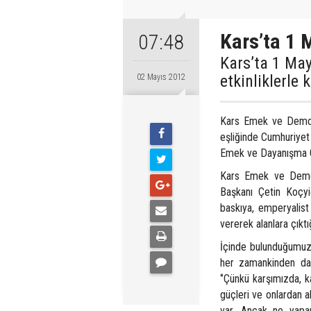
Kars’ta 1 
07:48
Kars’ta 1 Ma
etkinliklerle 
02 Mayıs 2012
Kars Emek ve Demokr
eşliğinde Cumhuriyet
Emek ve Dayanışma Gün
Kars Emek ve Demok
Başkanı Çetin Koçyiğ
baskıya, emperyalist
vererek alanlara çıkt
İçinde bulunduğumuz 
her zamankinden daha
‘’Çünkü karşımızda, k
güçleri ve onlardan a
var. Ancak ne yaparl