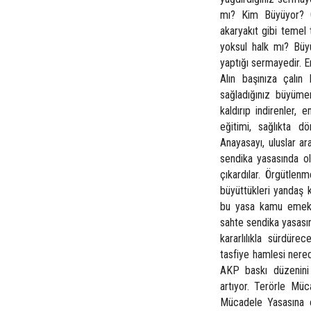
mı? Kim Büyüyor? Ge
akaryakıt gibi temel
yoksul halk mı? Büyü
yaptığı sermayedir. Em
Alın başınıza çalın
sağladığınız büyümen
kaldırıp indirenler,
eğitimi, sağlıkta dö
Anayasayı, uluslar a
sendika yasasında o
çıkardılar. Örgütlenm
büyüttükleri yandaş k
bu yasa kamu emekçi
sahte sendika yasasın
kararlılıkla sürdüre
tasfiye hamlesi nere
AKP baskı düzenini 
artıyor. Terörle Müc
Mücadele Yasasına çe