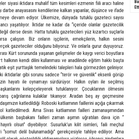
Ba
er siyasi iktidara muhalif tüm kesimleri ezmenin fiili aracı haline
Ett
tığı darbe anayasasını kendilerine kalkan yapanlar, düşünce ve ifade
meye devam ediyor. Ülkemize, dünyada tutuklu gazeteci sayısı
ancı yaşatılıyor. İktidar ne kadar da “içeride olanlar gazetecilik
değil derse desin. Hatta tutuklu gazetecileri yüz kızartıcı suçlarla
sa çalışsın. Biz onların işçilerin, emekçilerin, halkın sesini
rçek gazeteciler olduğunu biliyoruz. Ve onlarla gurur duyuyoruz.
rası Kürt sorununda yaşanan gelişmeler de kaygı verici boyutlara
 halkının kendi dilini kullanması ve anadilinde eğitim hakkı başta
k eşit yurttaşlık temelindeki talepleri hala görmezden geliniyor.
 iktidarlar gibi sorunu sadece “terör ve güvenlik” eksenli görüp
in hayatı ile oynamayı sürdürüyor. Halkın oyları ile seçilmiş
başkanlarını kelepçeleyerek tutuklanıyor. Çocuklarının ölmesini
barış çağrılarına kulaklar tıkanıyor. Aradan beş ay geçmesine
daşımızın katledildiği Roboski katliamının faillerini açığa çıkarmak
ol katledilmedi. Ama Sivas katliamının failleri zamanaşımından
u ülkenin başbakanı failleri zaman aşımın uğratılan dava için “
yırlı olsun” diyebiliyor. Susurluk’un kilit isimleri, faili meçhul
eri “somut delil bulunamadığı” gerekçesiyle tahliye ediliyor. Ama
elil olarak gösterildiği iddianamelere yüzlerce öğrenci zindanlara