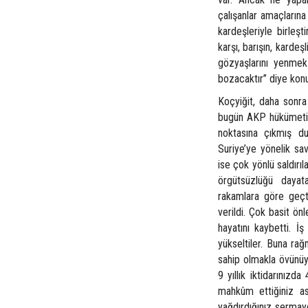
çalışanlar amaçların
kardeşleriyle birleşt
karşı, barışın, kardeş
gözyaşlarını yenmek
bozacaktır’’ diye kon
Koçyiğit, daha sonra 
bugün AKP hükümeti d
noktasına çıkmış d
Suriye’ye yönelik sav
ise çok yönlü saldırıl
örgütsüzlüğü dayat
rakamlara göre geçt
verildi. Çok basit ön
hayatını kaybetti. İ
yükseltiler. Buna ra
sahip olmakla övünüy
9 yıllık iktidarınızd
mahkûm ettiğiniz as
yağdırdığınız sermaye