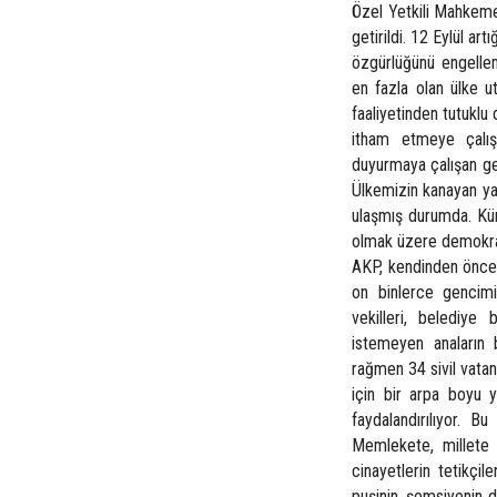
Özel Yetkili Mahkemel
getirildi. 12 Eylül ar
özgürlüğünü engelle
en fazla olan ülke ut
faaliyetinden tutuklu 
itham etmeye çalışır
duyurmaya çalışan ge
Ülkemizin kanayan ya
ulaşmış durumda. Kürt
olmak üzere demokrati
AKP, kendinden önceki
on binlerce gencimiz
vekilleri, belediye 
istemeyen anaların 
rağmen 34 sivil vatan
için bir arpa boyu y
faydalandırılıyor. B
Memlekete, millete ha
cinayetlerin tetikçil
puşinin, şemsiyenin d