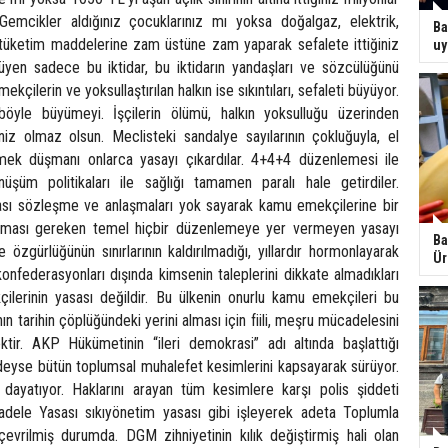
mcikler aldığınız çocuklarınız mı yoksa doğalgaz, elektrik,
Ba
 tüketim maddelerine zam üstüne zam yaparak sefalete ittiğiniz
uy
yen sadece bu iktidar, bu iktidarın yandaşları ve sözcülüğünü
ekçilerin ve yoksullaştırılan halkın ise sıkıntıları, sefaleti büyüyor.
 böyle büyümeyi. İşçilerin ölümü, halkın yoksulluğu üzerinden
iz olmaz olsun. Meclisteki sandalye sayılarının çokluğuyla, el
 emek düşmanı onlarca yasayı çıkardılar. 4+4+4 düzenlemesi ile
nüşüm politikaları ile sağlığı tamamen paralı hale getirdiler.
rası sözleşme ve anlaşmaları yok sayarak kamu emekçilerine bir
lması gereken temel hiçbir düzenlemeye yer vermeyen yasayı
Ba
e özgürlüğünün sınırlarının kaldırılmadığı, yıllardır hormonlayarak
Ür
onfederasyonları dışında kimsenin taleplerini dikkate almadıkları
lerinin yasası değildir. Bu ülkenin onurlu kamu emekçileri bu
ın tarihin çöplüğündeki yerini alması için fiili, meşru mücadelesini
cektir. AKP Hükümetinin “ileri demokrasi” adı altında başlattığı
deyse bütün toplumsal muhalefet kesimlerini kapsayarak sürüyor.
dayatıyor. Haklarını arayan tüm kesimlere karşı polis şiddeti
adele Yasası sıkıyönetim yasası gibi işleyerek adeta Toplumla
vrilmiş durumda. DGM zihniyetinin kılık değiştirmiş hali olan