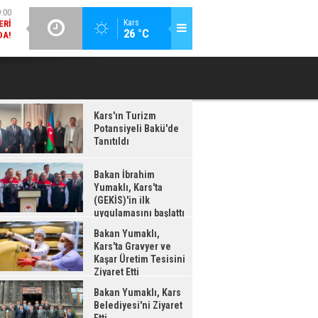
:38
GÜNCEL / 18:37
Kars
26 °C
LDI
BAKAN İBRAHIM YUMAKLI, KARS'TA (GEKİS)'IN ILK
BA
UYGULAMASINI BAŞLATTI
Kars'ın Turizm
Potansiyeli Bakü'de
Tanıtıldı
Bakan İbrahim
Yumaklı, Kars'ta
(GEKİS)'in ilk
uygulamasını başlattı
Bakan Yumaklı,
Kars'ta Gravyer ve
Kaşar Üretim Tesisini
Ziyaret Etti
Bakan Yumaklı, Kars
Belediyesi'ni Ziyaret