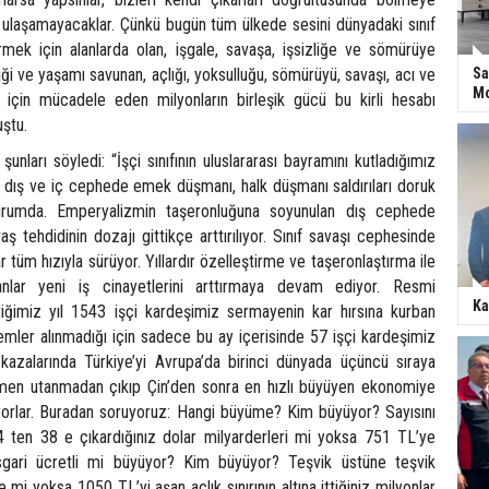
a ulaşamayacaklar. Çünkü bugün tüm ülkede sesini dünyadaki sınıf
irmek için alanlarda olan, işgale, savaşa, işsizliğe ve sömürüye
liği ve yaşamı savunan, açlığı, yoksulluğu, sömürüyü, savaşı, acı ve
Sa
Mo
 için mücadele eden milyonların birleşik gücü bu kirli hesabı
uştu.
şunları söyledi: “İşçi sınıfının uluslararası bayramını kutladığımız
ış ve iç cephede emek düşmanı, halk düşmanı saldırıları doruk
urumda. Emperyalizmin taşeronluğuna soyunulan dış cephede
aş tehdidinin dozajı gittikçe arttırılıyor. Sınıf savaşı cephesinde
ar tüm hızıyla sürüyor. Yıllardır özelleştirme ve taşeronlaştırma ile
anlar yeni iş cinayetlerini arttırmaya devam ediyor. Resmi
Ka
iğimiz yıl 1543 işçi kardeşimiz sermayenin kar hırsına kurban
lemler alınmadığı için sadece bu ay içerisinde 57 işçi kardeşimiz
ş kazalarında Türkiye’yi Avrupa’da birinci dünyada üçüncü sıraya
ğmen utanmadan çıkıp Çin’den sonra en hızlı büyüyen ekonomiye
orlar. Buradan soruyoruz: Hangi büyüme? Kim büyüyor? Sayısını
a 4 ten 38 e çıkardığınız dolar milyarderleri mi yoksa 751 TL’ye
gari ücretli mi büyüyor? Kim büyüyor? Teşvik üstüne teşvik
 mi yoksa 1050 TL’yi aşan açlık sınırının altına ittiğiniz milyonlar