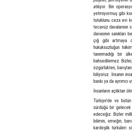
atılıyor. Bin opera
yetmiyormuş gibi konf
tutuklunu ceza evi ko
tecavüz davalarının sa
davasının sanıkları b
çığ gibi artmaya de
hukuksuzluğun hâkim 
tanınmadığı bir ü
bahsedilemez. Bizler,
özgürlükten, barışt
biliyoruz. İnsanın ins
baskı ya da ayrımcı u
İnsanların açlıktan ö
Türkiye’de ve bütün
sürdüğü bir gelecek 
edeceğiz. Bizler milliy
bilimin, emeğin, bar
kardeşlik türküleri 