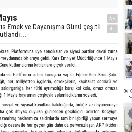
Mayıs
A+
yıs Emek ve Dayanışma Günü çeşitli
A-
kutlandı...
asi Platformuna üye sendikalar ve siyasi partiler davul zurna
 meydanında bir araya geldi. Kars Emniyet Müdürlüğünce 1 Mayıs
Ziy
ü kutlamalarına katılanlara çiçek verildi.
rasi Platformu adına konuşma yapan Eğitim-Sen Kars Şube
it, her milliyetten işçilerin, emekçilerin, kapitalist sömürü ve
 saldırganlığa, her türlü ayrımcılığa karşı kol kola, omuz omuza
Bu K
ığı 1 Mayıs bayramını coşkuyla selamladıklarını söyledi.
sosyal ve siyasal koşullara bakıldığında, birliğe ve dayanışmaya
 çok ihtiyaç duyulan günlerden geçildiğini belirten Koçyiğit,
azanılmış haklarımıza saldırılarda tam bir işbirliği yapan sermaye
ldığı cesaretle her geçen gün daha da pervasızlaşan AKP iktidarı
arsa yapsınlar, bizleri kendi çıkarları doğrultusunda bölmeye