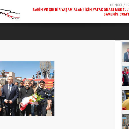
GÜNCEL / 19:00
GÜNCEL / 18
K ODASI MODELLERI
KARS'IN TURIZM POTANSIYELI BAKÜ'DE TANITI
SAVENIS.COM’DA!