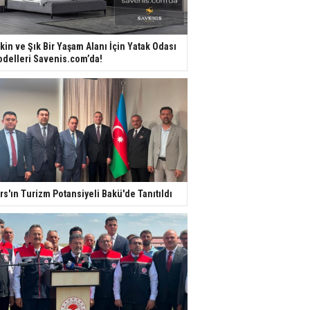
kin ve Şık Bir Yaşam Alanı İçin Yatak Odası
delleri Savenis.com’da!
rs'ın Turizm Potansiyeli Bakü'de Tanıtıldı