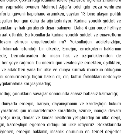
syon yapmakla övünen Mehmet Ağar’a ödül gibi ceza verilmesi
orlu, güvenli hapishane aranırken, sayıları 13 bine ulaşan politik
şulları her gün daha da ağırlaştırılıyor. Kadına yönelik şiddet ve
nıkları iyi hali görülerek dışarı salınıyor. Daha 4 gün önce Fethiye
eraat ettirildi. Bu koşullarda kadına yönelik şiddet ve cinayetlerin
vam etmesi engellenebilir mi? Yoksulluğun, adaletsizliğin,
kılınmak istendiği bir ülkede, Emeğin, emekçilerin haklarının
lkede, Demokrasiden de insan hak ve özgürlüklerinden de
 her şeye rağmen, bu önemli gün vesilesiyle emekten, eşitlikten,
an ve adaletten yana bir ülke ve dünya kurmak mümkün olduğunu
anı sömürmediği; hiçbir halkın dil, din, kültür farklılıkları nedeniyle
ygulamalarla karşılaşmadığı;
lmediği; çocukların savaşlar sonucunda anasız babasız kalmadığı;
 dünyada emeğin, barışın, dayanışmanın ve kardeşliğin hüküm
yaratmak için mücadelemize kararlılıkla, azimle, inançla devam
etçi, ırkçı, dindar ve kindar nesillerin yetiştirildiği bir ülke değil,
ışın, kardeşliğin egemen olduğu bir ülke istiyoruz. Sokaklarında
söylenen, emeğin hakkının, insanlık onurunun en temel değerler