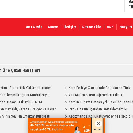
Ba
Ett
Ana Sayfa
Künye
İletişim
Sitene Ekle
RSS
Hüryurt
 Öne Çıkan Haberleri
etimli Serbestlik Yükümlülerinden
Kars Fethiye Camisi'nde Dalgalanan Türk
Temizlik Desteği
s'ta İlçe Milli Eğitim Müdürleriyle
Bayrağı Görenlerin Beğenisini Topladı
Yaz Kur'an Kursu Öğrencileri Piknik
endirme Toplantısı
s'ta Aranan Hükümlü JASAT
Coşkusu Yaşadı
Kars'ın Turizm Potansiyeli Bakü'de Tanıtıld
yonuyla Yakalandı
an Yumaklı, Kars'ta Gravyer ve Kaşar
Cilt Kalitesini İçeriden Desteklemek: İki
Tesisini Ziyaret Etti
M’nin Sevilen Emektar Bürokratı
Enjeksiyon Uygulamasının Karşılaştırması
Kağızman'da Kolluk Kuvvetlerine Psikoloji
 Yıldırım’ın Acı Günü
İlk Yardım Eğitimi