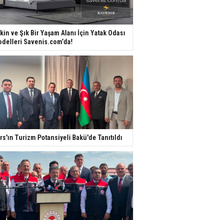
kin ve Şık Bir Yaşam Alanı İçin Yatak Odası
delleri Savenis.com’da!
rs'ın Turizm Potansiyeli Bakü'de Tanıtıldı