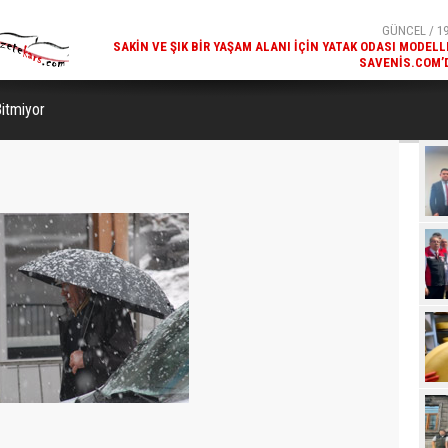
SAKIN VE ŞIK BIR YAŞAM ALANI İÇIN YATAK ODASI MODELL
SAVENIS.COM’
GÜNCEL / 18
KARS'IN TURIZM POTANSIYELI BAKÜ'DE TANITI
Bitmiyor