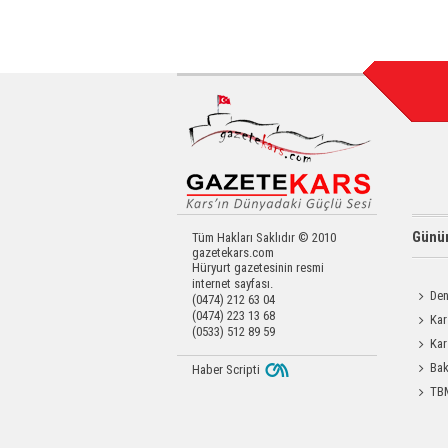
Günün
Tüm Hakları Saklıdır © 2010
gazetekars.com
Hüryurt gazetesinin resmi
internet sayfası.
Den
(0474) 212 63 04
(0474) 223 13 68
Okula 
Kar
(0533) 512 89 59
Değerl
Kar
Operas
Bak
Haber Scripti
Üretim 
TBM
Durdağı