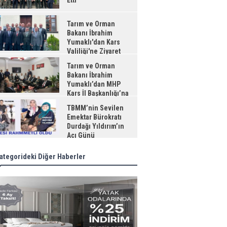
Etti
Tarım ve Orman
Bakanı İbrahim
Yumaklı'dan Kars
Valiliği'ne Ziyaret
Tarım ve Orman
Bakanı İbrahim
Yumaklı’dan MHP
Kars İl Başkanlığı’na
aret
TBMM’nin Sevilen
Emektar Bürokratı
Durdağı Yıldırım’ın
Acı Günü
ategorideki Diğer Haberler