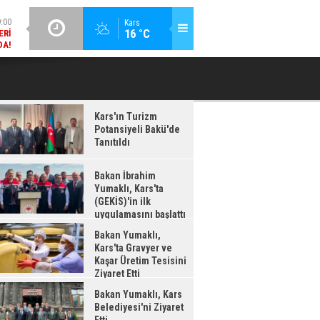
ERI
DA!
GÜNCEL / 18:37
Kars
16 °C
:38
BAKAN İBRAHIM YUMAKLI, KARS'TA (GEKİS)'IN ILK
BA
LDI
UYGULAMASINI BAŞLATTI
Kars'ın Turizm
Potansiyeli Bakü'de
Tanıtıldı
Bakan İbrahim
Yumaklı, Kars'ta
(GEKİS)'in ilk
uygulamasını başlattı
Bakan Yumaklı,
Kars'ta Gravyer ve
Kaşar Üretim Tesisini
Ziyaret Etti
Bakan Yumaklı, Kars
Belediyesi'ni Ziyaret