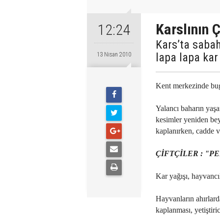
Karslının Ç
12:24
Kars’ta sabah
lapa lapa kar 
13 Nisan 2010
Kent merkezinde bugün
Yalancı baharın yaşan
kesimler yeniden bey
kaplanırken, cadde ve
ÇİFTÇİLER : "P
Kar yağışı, hayvancıl
Hayvanların ahırlard
kaplanması, yetiştiric