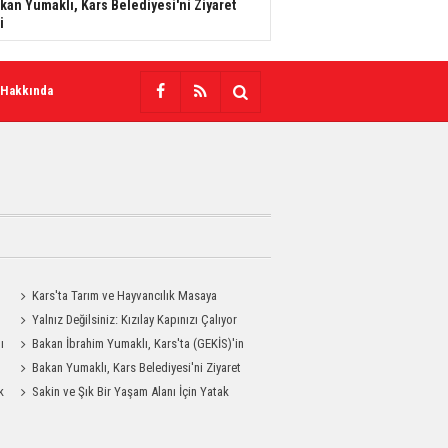
kan Yumaklı, Kars Belediyesi'ni Ziyaret
i
 Hakkında
Kars'ta Tarım ve Hayvancılık Masaya
Yatırıldı
Yalnız Değilsiniz: Kızılay Kapınızı Çalıyor
ı
Bakan İbrahim Yumaklı, Kars'ta (GEKİS)'in
ilk uygulamasını başlattı
Bakan Yumaklı, Kars Belediyesi'ni Ziyaret
k
Etti
Sakin ve Şık Bir Yaşam Alanı İçin Yatak
Odası Modelleri Savenis.com’da!