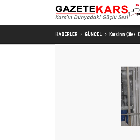
HABERLER
GÜNCEL
Karslının Çilesi 