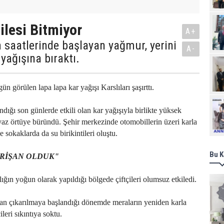
ilesi Bitmiyor
A+
 saatlerinde başlayan yağmur, yerini
A-
yağışına bıraktı.
 görülen lapa lapa kar yağışı Karslıları şaşırttı.
Ziy
dığı son günlerde etkili olan kar yağışıyla birlikte yüksek
az örtüye büründü. Şehir merkezinde otomobillerin üzeri karla
 sokaklarda da su birikintileri oluştu.
Bu K
ERİŞAN OLDUK"
ığın yoğun olarak yapıldığı bölgede çiftçileri olumsuz etkiledi.
an çıkarılmaya başlandığı dönemde meraların yeniden karla
ileri sıkıntıya soktu.