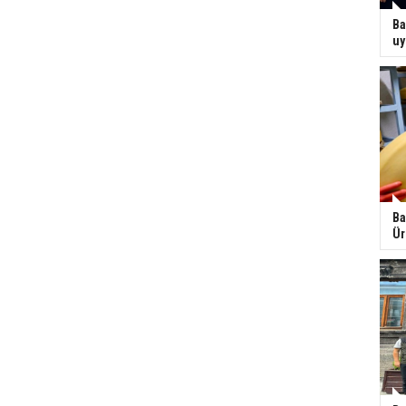
Ba
uy
Ba
Ür