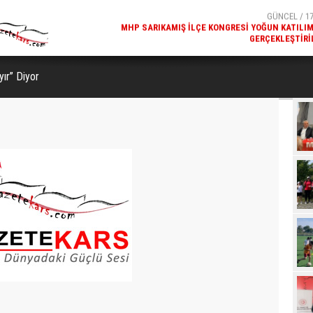
GERÇEKLEŞTIRI
GÜNCEL / 17
REKREATIF GEZI TURU, SPORSEVERLERI BIR ARAYA GETI
yır” Diyor