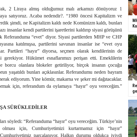
rak, 2 Liraya almış olduğumuz malı arkamızı dönüyoruz 1
aya satıyoruz. Acaba nedendir?. “1980 öncesi Kapitalizm ve
MH
dik şimdi, ne Kapitalizm kaldı nede Komünizm kaldı, bunları
Ka
zı insanlar kendi partilerini işaretlerini kaldırıp siyasi görüşünü
rek Referanduma “evet” diyor. Siyasi partilerden MHP ve CHP
asına katılmışsa, partilerini savunan insanlar ise “evet oyu
lar. Partileri “hayır” diyorsa, seçmen olarak kendilerinin de
 gerekiyor. Hükümet esnaflarımızı perişan etti. Emeklilerin
e borcu olanlara blokeler getiriliyor, birçok insanın çocuğu
run yaşatıldı bunları açıklasınlar. Referandumu neden bayram
 merak ediyorum. Yine kömür, makarna ve şeker mi dağıtacaklar.
Re
ormak için, referandum da oylamaya “hayır” oyu vereceğim.”
ge
AŞA SÜRÜKLEDİLER
nları söyledi: “Referanduma “hayır” oyu vereceğim. Türkiye’nin
ı olması için, Cumhuriyetimizi kurtarmamız için “hayır”
Cumhuriyetimiz parçalanıyor. Halkın durumu oldukça iyiydi