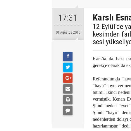
Karslı Esn
17:31
12 Eylül’de y
kesimden fark
01 Ağustos 2010
sesi yükseliyo
Kars’ta da bazı es
gerekçe olarak da eko
Referandumda “hayır
“hayır” oyu vermem
bitirdi. İkinci nede
vermiştik. Kenan E
Şimdi neden “evet”
Şimdi “hayır” deme
nedenlerden dolayı d
hazırlanmıştır.” dedi.