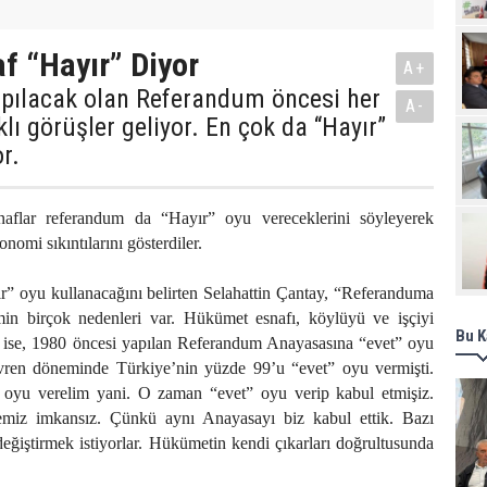
Pro
af “Hayır” Diyor
A+
apılacak olan Referandum öncesi her
A-
lı görüşler geliyor. En çok da “Hayır”
r.
naflar referandum da “Hayır” oyu vereceklerini söyleyerek
nomi sıkıntılarını gösterdiler.
” oyu kullanacağını belirten Selahattin Çantay, “Referanduma
in birçok nedenleri var. Hükümet esnafı, köylüyü ve işçiyi
Bu K
ni ise, 1980 öncesi yapılan Referandum Anayasasına “evet” oyu
vren döneminde Türkiye’nin yüzde 99’u “evet” oyu vermişti.
 oyu verelim yani. O zaman “evet” oyu verip kabul etmişiz.
miz imkansız. Çünkü aynı Anayasayı biz kabul ettik. Bazı
eğiştirmek istiyorlar. Hükümetin kendi çıkarları doğrultusunda