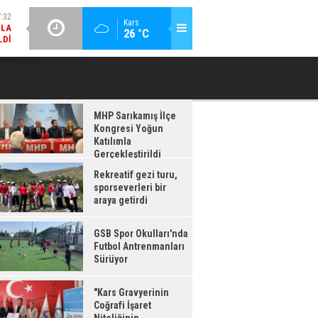
LDI
GÜNCEL / 17:08
:08
Kars
26 °C
GSB SPOR OKULLARI'NDA FUTBOL ANTRENMANLARI SÜRÜYOR
RDI
MHP Sarıkamış İlçe
Kongresi Yoğun
Katılımla
Gerçekleştirildi
Rekreatif gezi turu,
sporseverleri bir
araya getirdi
GSB Spor Okulları'nda
Futbol Antrenmanları
Sürüyor
"Kars Gravyerinin
Coğrafi İşaret