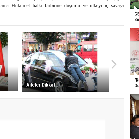
 ama Hükümet halkı birbirine düşürdü ve ülkeyi iç savaşa
GS
Sü
"K
Aileler Dikkat…
Gü