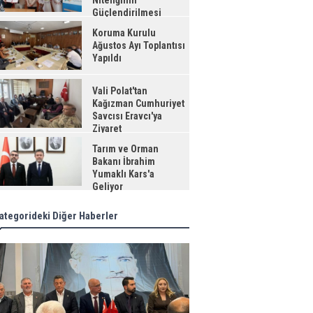
Niteliğinin
Güçlendirilmesi
jesi"
Koruma Kurulu
Ağustos Ayı Toplantısı
Yapıldı
Vali Polat'tan
Kağızman Cumhuriyet
Savcısı Eravcı'ya
Ziyaret
Tarım ve Orman
Bakanı İbrahim
Yumaklı Kars'a
Geliyor
ategorideki Diğer Haberler