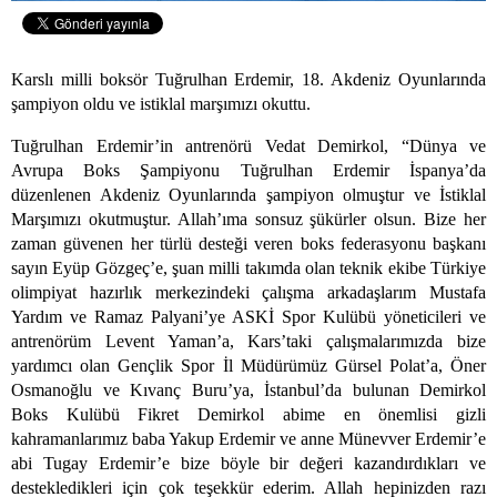
Karslı milli boksör Tuğrulhan Erdemir, 18. Akdeniz Oyunlarında
şampiyon oldu ve istiklal marşımızı okuttu.
Tuğrulhan Erdemir’in antrenörü Vedat Demirkol, “Dünya ve
Avrupa Boks Şampiyonu Tuğrulhan Erdemir İspanya’da
düzenlenen Akdeniz Oyunlarında şampiyon olmuştur ve İstiklal
Marşımızı okutmuştur. Allah’ıma sonsuz şükürler olsun. Bize her
zaman güvenen her türlü desteği veren boks federasyonu başkanı
sayın Eyüp Gözgeç’e, şuan milli takımda olan teknik ekibe Türkiye
olimpiyat hazırlık merkezindeki çalışma arkadaşlarım Mustafa
Yardım ve Ramaz Palyani’ye ASKİ Spor Kulübü yöneticileri ve
antrenörüm Levent Yaman’a, Kars’taki çalışmalarımızda bize
yardımcı olan Gençlik Spor İl Müdürümüz Gürsel Polat’a, Öner
Osmanoğlu ve Kıvanç Buru’ya, İstanbul’da bulunan Demirkol
Boks Kulübü Fikret Demirkol abime en önemlisi gizli
kahramanlarımız baba Yakup Erdemir ve anne Münevver Erdemir’e
abi Tugay Erdemir’e bize böyle bir değeri kazandırdıkları ve
destekledikleri için çok teşekkür ederim. Allah hepinizden razı