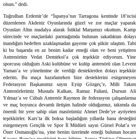
olsun.” dedi.
Tuğrulhan Erdemir’de “İspanya’nın Tarragona kentinde 18’ncisi
düzenlenen Akdeniz Oyunlarında güzel ve zor maçlar yaparak
Oyunları Altın madalya alarak İstiklal Marşımızı okuttum. Kamp
sürecinde ve maçlardaki parmağımda bulunan sakatlıktan dolayı
inandığım hedeften uzaklaşmadan gayeme çok şükür ulaştım. Tabi
ki bu başarıda en az benim kadar emeği olan ve beni yetiştiren
Antrenörüm Vedat Demirkol’a çok teşekkür ediyorum. Yine
sporcusu olduğum Aski kulübüne ve kulüp antrenörü olan Levent
Yaman’a ve yönetimine de verdiği desteklerden dolayı teşekkür
ederim. Bu maça hazırlanırken bize desteklerini esirgemeyen
Federasyon Başkanımız sayın Eyüp Gözgeç’e, Milli Takım
Antrenörlerimiz Mustafa Kalkan, Ramaz Paliani, Dursun Ali
Yılmaz’a ve Cübalı Antrenör Raymon ile federasyon çalışanlarına
ve maç boyunca devamlı iletişim halinde olduğumuz, takımda da
önemli bir yere sahip olan masörümüz Ahmet Dede’ye ayriyeten
teşekkürler. Kars’ta ilk boksa başladığım yıllarda bana desteğini
esirgemeyen Gençlik ve Spor İl Müdürü sayın Gürsel Polat’a ve
Öner Osmanoğlu’na, yine benim üzerimde emeği bulunan hocam
Kıvanç Buru’ya teşekkürü borç bilirim. Ayrıca Türkiye Olimpiyat