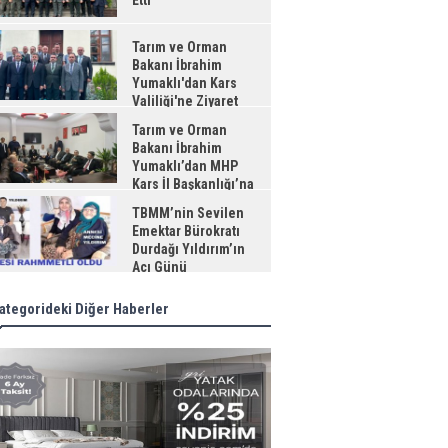
Etti
Tarım ve Orman
Bakanı İbrahim
Yumaklı'dan Kars
Valiliği'ne Ziyaret
Tarım ve Orman
Bakanı İbrahim
Yumaklı’dan MHP
Kars İl Başkanlığı’na
aret
TBMM’nin Sevilen
Emektar Bürokratı
Durdağı Yıldırım’ın
Acı Günü
ategorideki Diğer Haberler