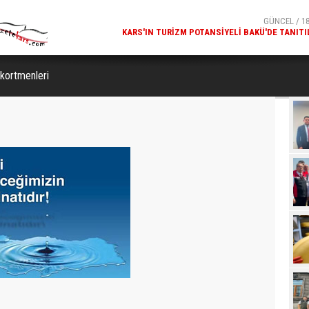
GÜNCEL / 19:00
GÜNCEL / 18
K ODASI MODELLERI
KARS'IN TURIZM POTANSIYELI BAKÜ'DE TANITI
SAVENIS.COM’DA!
ekortmenleri