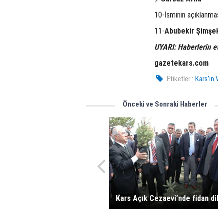
10-İsminin açıklanmas
11-
Abubekir Şimşe
UYARI: Haberlerin e
gazetekars.com
Etiketler :
Kars'ın 
Önceki ve Sonraki Haberler
Kars Açık Cezaevi’nde fidan di