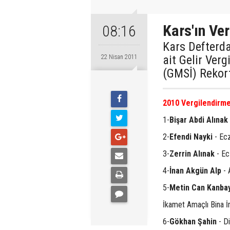
Kars'ın Ve
08:16
Kars Defterda
ait Gelir Ver
22 Nisan 2011
(GMSİ) Rekort
2010 Vergilendirme
1-
Bişar Abdi Alınak
2-
Efendi Nayki
- Ecz
3-
Zerrin Alınak
- Ec
4-
İnan Akgün Alp
- 
5-
Metin Can Kanba
İkamet Amaçlı Bina İ
6-
Gökhan Şahin
- Di