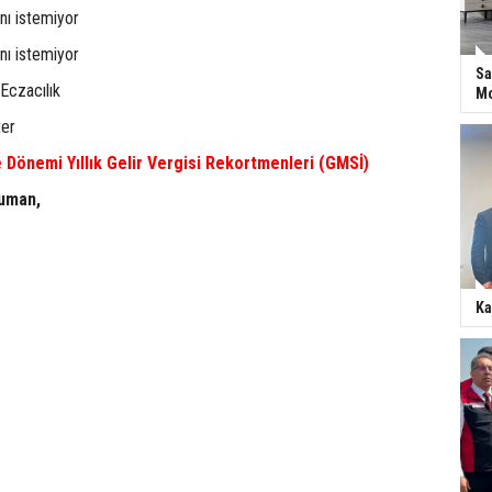
nı istemiyor
nı istemiyor
Sa
Eczacılık
Mo
er
 Dönemi Yıllık Gelir Vergisi Rekortmenleri (GMSİ)
uman,
Ka