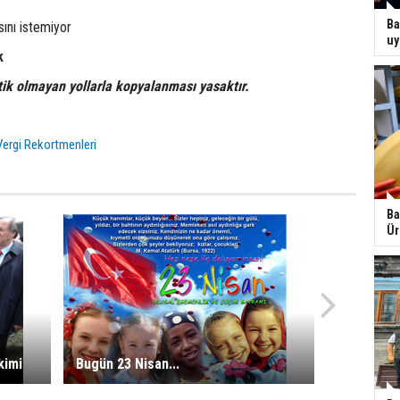
Ba
ını istemiyor
uy
k
tik olmayan yollarla kopyalanması yasaktır.
Vergi Rekortmenleri
Ba
Ür
kimi
Bugün 23 Nisan...