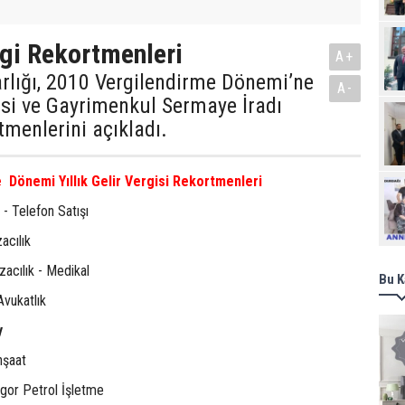
rgi Rekortmenleri
A+
rlığı, 2010 Vergilendirme Dönemi’ne
A-
gisi ve Gayrimenkul Sermaye İradı
menlerini açıkladı.
 Dönemi Yıllık Gelir Vergisi Rekortmenleri
Ziy
- Telefon Satışı
acılık
zacılık - Medikal
Bu K
Avukatlık
y
nşaat
gor Petrol İşletme