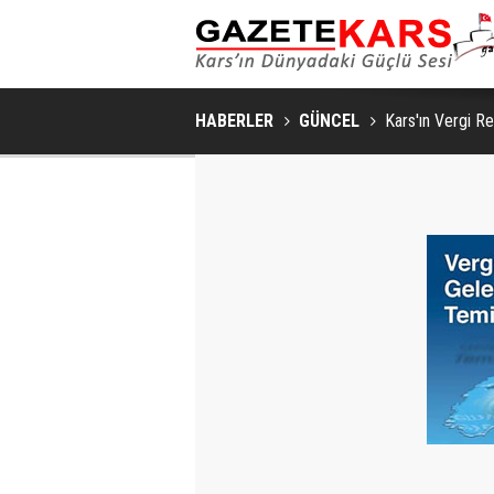
SAKIN VE ŞIK BIR YAŞAM ALANI İÇIN YATA
HABERLER
GÜNCEL
Kars'ın Vergi R