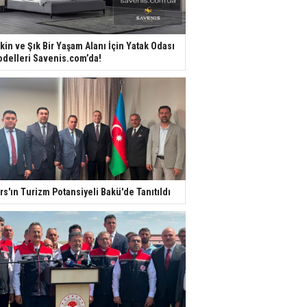
kin ve Şık Bir Yaşam Alanı İçin Yatak Odası
delleri Savenis.com’da!
rs'ın Turizm Potansiyeli Bakü'de Tanıtıldı