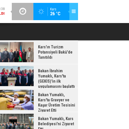
:38
GÜNCEL / 18:37
Kars
26 °C
LDI
BAKAN İBRAHIM YUMAKLI, KARS'TA (GEKİS)'IN ILK
BA
UYGULAMASINI BAŞLATTI
Kars'ın Turizm
Potansiyeli Bakü'de
Tanıtıldı
Bakan İbrahim
Yumaklı, Kars'ta
(GEKİS)'in ilk
uygulamasını başlattı
Bakan Yumaklı,
Kars'ta Gravyer ve
Kaşar Üretim Tesisini
Ziyaret Etti
Bakan Yumaklı, Kars
Belediyesi'ni Ziyaret