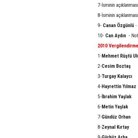
7-İsminin açıklanması
8-İsminin açıklanması
9-
Canan Özgünlü
- 
10-
Can Aydın
- Not
2010 Vergilendirme
1-
Mehmet Rüştü Ul
2-
Cesim Boztaş
3-
Turgay Kalaycı
4-
Hayrettin Yılmaz
5-
İbrahim Yaşlak
6-
Metin Yaşlak
7-
Gündüz Orhan
8-
Zeynal Kırtay
9-
Gürbüz Arha