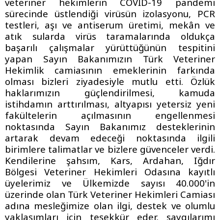
veteriner hekimlerin COVİD-19 pandemi
sürecinde üstlendiği virüsün izolasyonu, PCR
testleri, aşı ve antiserum üretimi, mekân ve
atık sularda virüs taramalarında oldukça
başarılı çalışmalar yürüttüğünün tespitini
yapan Sayın Bakanımızın Türk Veteriner
Hekimlik camiasının emeklerinin farkında
olması bizleri ziyadesiyle mutlu etti. Özlük
haklarımızın güçlendirilmesi, kamuda
istihdamın arttırılması, altyapısı yetersiz yeni
fakültelerin açılmasının engellenmesi
noktasında Sayın Bakanımız desteklerinin
artarak devam edeceği noktasında ilgili
birimlere talimatlar ve bizlere güvenceler verdi.
Kendilerine şahsım, Kars, Ardahan, Iğdır
Bölgesi Veteriner Hekimleri Odasına kayıtlı
üyelerimiz ve Ülkemizde sayısı 40.000'in
üzerinde olan Türk Veteriner Hekimleri Camiası
adına mesleğimize olan ilgi, destek ve olumlu
yaklaşımları için teşekkür eder, saygılarımı