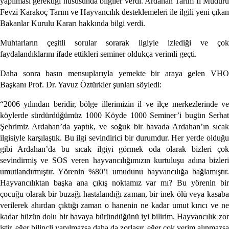
yapılması gerektiği hususunda bilgiler verdi. Ardahan Tarım İl Müdürü
Fevzi Karakoç Tarım ve Hayvancılık desteklemeleri ile ilgili yeni çıkan
Bakanlar Kurulu Kararı hakkında bilgi verdi.
Muhtarların çeşitli sorular sorarak ilgiyle izlediği ve çok
faydalandıklarını ifade ettikleri seminer oldukça verimli geçti.
Daha sonra basın mensuplarıyla yemekte bir araya gelen VHO
Başkanı Prof. Dr. Yavuz Öztürkler şunları söyledi:
“2006 yılından beridir, bölge illerimizin il ve ilçe merkezlerinde ve
köylerde sürdürdüğümüz 1000 Köyde 1000 Seminer’i bugün Serhat
Şehrimiz Ardahan’da yaptık, ve soğuk bir havada Ardahan’ın sıcak
ilgisiyle karşılaştık. Bu ilgi sevindirici bir durumdur. Her yerde olduğu
gibi Ardahan’da bu sıcak ilgiyi görmek oda olarak bizleri çok
sevindirmiş ve SOS veren hayvancılığımızın kurtuluşu adına bizleri
umutlandırmıştır. Yörenin %80’i umudunu hayvancılığa bağlamıştır.
Hayvancılıktan başka ana çıkış noktamız var mı? Bu yörenin bir
çocuğu olarak bir buzağı hastalandığı zaman, bir inek ölü veya kasaba
verilerek ahırdan çıktığı zaman o hanenin ne kadar umut kırıcı ve ne
kadar hüzün dolu bir havaya büründüğünü iyi bilirim. Hayvancılık zor
iştir, eğer bilinçli yapılmazsa daha da zorlaşır, eğer çok verim alınmazsa