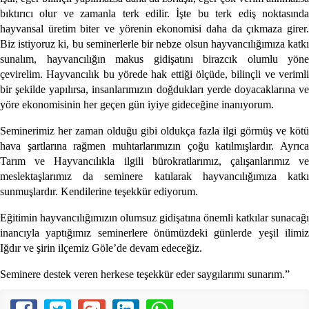
bıktırıcı olur ve zamanla terk edilir. İşte bu terk ediş noktasında
hayvansal üretim biter ve yörenin ekonomisi daha da çıkmaza girer.
Biz istiyoruz ki, bu seminerlerle bir nebze olsun hayvancılığımıza katkı
sunalım, hayvancılığın makus gidişatını birazcık olumlu yöne
çevirelim. Hayvancılık bu yörede hak ettiği ölçüde, bilinçli ve verimli
bir şekilde yapılırsa, insanlarımızın doğdukları yerde doyacaklarına ve
yöre ekonomisinin her geçen gün iyiye gideceğine inanıyorum.
Seminerimiz her zaman olduğu gibi oldukça fazla ilgi görmüş ve kötü
hava şartlarına rağmen muhtarlarımızın çoğu katılmışlardır. Ayrıca
Tarım ve Hayvancılıkla ilgili bürokratlarımız, çalışanlarımız ve
meslektaşlarımız da seminere katılarak hayvancılığımıza katkı
sunmuşlardır. Kendilerine teşekkür ediyorum.
Eğitimin hayvancılığımızın olumsuz gidişatına önemli katkılar sunacağı
inancıyla yaptığımız seminerlere önümüzdeki günlerde yeşil ilimiz
Iğdır ve şirin ilçemiz Göle’de devam edeceğiz.
Seminere destek veren herkese teşekkür eder saygılarımı sunarım.”