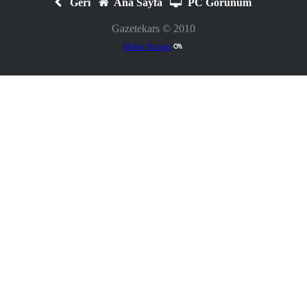
Geri
Ana Sayfa
PC Görünüm
Gazetekars © 2010
Haber Scripti