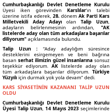
Cumhurbaşkanlığı Devlet Denetleme Kurulu
Üyesi iken görevinden
Karslılar
’ın talebi
üzerine istifa ederek,
28.
dönem
Ak Parti Kars
Milletvekili Aday Adayı
olan
Talip Uzun
,
adayların belirlenmesinin ardından,
"AK
listelerde aday olan tüm arkadaşlara başarılar
diliyorum"
açıklamasında bulundu.
Talip Uzun :
“Aday adaylığım süresince
desteklerini esirgemeyen ve beni bağrına
basan
serhat ilimizin güzel insanlarına
sonsuz
teşekkür ediyorum.
AK
listelerde aday olan
tüm arkadaşlara başarılar diliyorum.
Türkiye
Yüzyılı
için durmak yok yola devam” dedi.
KARS SİYASETİNİN KAZANANI TALİP UZUN
OLDU
Cumhurbaşkanlığı Devlet Denetleme Kurulu
Üyesi Talip Uzun
,
14 Mayıs 2023
seçimlerinde