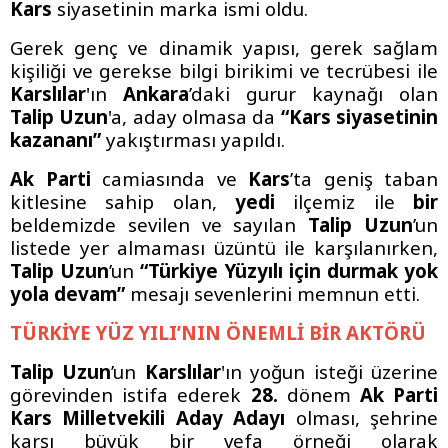
Kars
siyasetinin marka ismi oldu.
Gerek genç ve dinamik yapısı, gerek sağlam
kişiliği ve gerekse bilgi birikimi ve tecrübesi ile
Karslılar
'ın
Ankara
’daki gurur kaynağı olan
Talip Uzun
'a, aday olmasa da
“Kars siyasetinin
kazananı”
yakıştırması yapıldı.
Ak Parti
camiasında ve
Kars
’ta geniş taban
kitlesine sahip olan,
yedi
ilçemiz ile
bir
beldemizde sevilen ve sayılan
Talip Uzun
’un
listede yer almaması üzüntü ile karşılanırken,
Talip Uzun
’un
“Türkiye Yüzyılı için durmak yok
yola devam”
mesajı sevenlerini memnun etti.
TÜRKİYE YÜZ YILI’NIN ÖNEMLİ BİR AKTÖRÜ
Talip Uzun
’un
Karslılar
'ın yoğun isteği üzerine
görevinden istifa ederek
28.
dönem
Ak Parti
Kars Milletvekili Aday Adayı
olması, şehrine
karşı büyük bir vefa örneği olarak