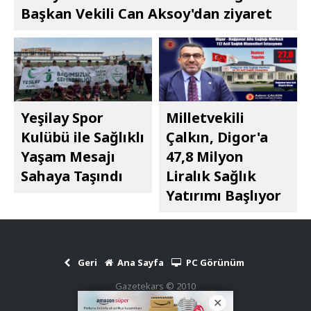
Başkan Vekili Can Aksoy'dan ziyaret
Yeşilay Spor
Milletvekili
Kulübü ile Sağlıklı
Çalkın, Digor'a
Yaşam Mesajı
47,8 Milyon
Sahaya Taşındı
Liralık Sağlık
Yatırımı Başlıyor
Geri
Ana Sayfa
PC Görünüm
Gazetekars © 2010
Haber Scripti