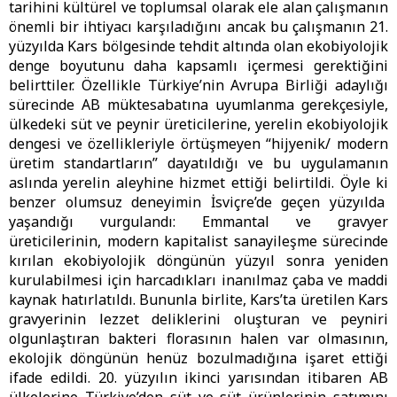
tarihini kültürel ve toplumsal olarak ele alan çalışmanın
önemli bir ihtiyacı karşıladığını ancak bu çalışmanın 21.
yüzyılda Kars bölgesinde tehdit altında olan ekobiyolojik
denge boyutunu daha kapsamlı içermesi gerektiğini
belirttiler. Özellikle Türkiye’nin Avrupa Birliği adaylığı
sürecinde AB müktesabatına uyumlanma gerekçesiyle,
ülkedeki süt ve peynir üreticilerine, yerelin ekobiyolojik
dengesi ve özellikleriyle örtüşmeyen “hijyenik/ modern
üretim standartların” dayatıldığı ve bu uygulamanın
aslında yerelin aleyhine hizmet ettiği belirtildi. Öyle ki
benzer olumsuz deneyimin İsviçre’de geçen yüzyılda
yaşandığı vurgulandı: Emmantal ve gravyer
üreticilerinin, modern kapitalist sanayileşme sürecinde
kırılan ekobiyolojik döngünün yüzyıl sonra yeniden
kurulabilmesi için harcadıkları inanılmaz çaba ve maddi
kaynak hatırlatıldı. Bununla birlite, Kars’ta üretilen Kars
gravyerinin lezzet deliklerini oluşturan ve peyniri
olgunlaştıran bakteri florasının halen var olmasının,
ekolojik döngünün henüz bozulmadığına işaret ettiği
ifade edildi. 20. yüzyılın ikinci yarısından itibaren AB