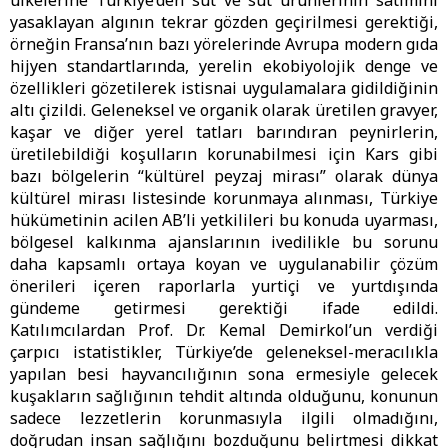
ülkelerine Türkiye’den süt ve süt ürünlerinin satımını
yasaklayan algının tekrar gözden geçirilmesi gerektiği,
örneğin Fransa’nın bazı yörelerinde Avrupa modern gıda
hijyen standartlarında, yerelin ekobiyolojik denge ve
özellikleri gözetilerek istisnai uygulamalara gidildiğinin
altı çizildi. Geleneksel ve organik olarak üretilen gravyer,
kaşar ve diğer yerel tatları barındıran peynirlerin,
üretilebildiği koşulların korunabilmesi için Kars gibi
bazı bölgelerin “kültürel peyzaj mirası” olarak dünya
kültürel mirası listesinde korunmaya alınması, Türkiye
hükümetinin acilen AB’li yetkilileri bu konuda uyarması,
bölgesel kalkınma ajanslarının ivedilikle bu sorunu
daha kapsamlı ortaya koyan ve uygulanabilir çözüm
önerileri içeren raporlarla yurtiçi ve yurtdışında
gündeme getirmesi gerektiği ifade edildi.
Katılımcılardan Prof. Dr. Kemal Demirkol’un verdiği
çarpıcı istatistikler, Türkiye’de geleneksel-meracılıkla
yapılan besi hayvancılığının sona ermesiyle gelecek
kuşakların sağlığının tehdit altında olduğunu, konunun
sadece lezzetlerin korunmasıyla ilgili olmadığını,
doğrudan insan sağlığını bozduğunu belirtmesi dikkat