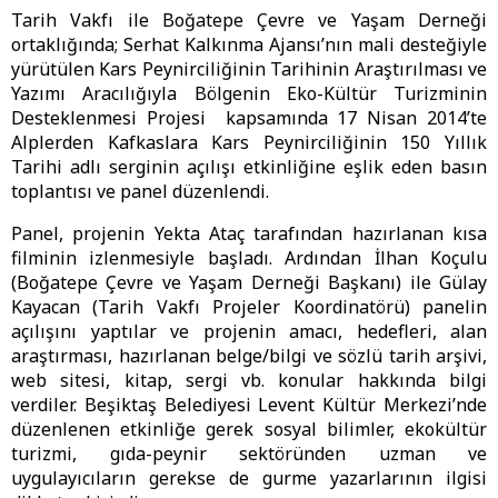
Tarih Vakfı ile Boğatepe Çevre ve Yaşam Derneği
ortaklığında; Serhat Kalkınma Ajansı’nın mali desteğiyle
yürütülen Kars Peynirciliğinin Tarihinin Araştırılması ve
Yazımı Aracılığıyla Bölgenin Eko-Kültür Turizminin
Desteklenmesi Projesi kapsamında 17 Nisan 2014’te
Alplerden Kafkaslara Kars Peynirciliğinin 150 Yıllık
Tarihi adlı serginin açılışı etkinliğine eşlik eden basın
toplantısı ve panel düzenlendi.
Panel, projenin Yekta Ataç tarafından hazırlanan kısa
filminin izlenmesiyle başladı. Ardından İlhan Koçulu
(Boğatepe Çevre ve Yaşam Derneği Başkanı) ile Gülay
Kayacan (Tarih Vakfı Projeler Koordinatörü) panelin
açılışını yaptılar ve projenin amacı, hedefleri, alan
araştırması, hazırlanan belge/bilgi ve sözlü tarih arşivi,
web sitesi, kitap, sergi vb. konular hakkında bilgi
verdiler. Beşiktaş Belediyesi Levent Kültür Merkezi’nde
düzenlenen etkinliğe gerek sosyal bilimler, ekokültür
turizmi, gıda-peynir sektöründen uzman ve
uygulayıcıların gerekse de gurme yazarlarının ilgisi