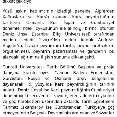
dikkat çekiciydi.
Yüzü aşkın katılımcının izlediği panelde, Alplerden
Kafkaslara ve Kars’a uzanan Kars peynirciliğinin
tarihinin Osmanlı, Rus İşgali ve Cumhuriyet
dönemlerindeki öyküsünün ele alındığı birinci oturum
Deniz Ünsal (İstanbul Bilgi Üniversitesi) tarafından
modere edildi. İsviçre’den gelen konuk Andreas
Biggler’in, İsviçre peynirinin tarihi, peynir üreticilerin
örgütlenmesi, peynirin pazarlaması ve gençlerin bu
alandaki eğitimine ilişkin sunumu dikkat çekti.
Tunceli Üniversitesi Tarih Bölümü Başkanı ve proje
danışma kurulu üyesi Candan Badem Ermenistan,
Gürcistan, Rusya ve Osmanlı arşiv belgelerine
dayanarak 19. yüzyılda Kars peynirciliğinin tarihini
anlattı. Deniz Ünsal ise Kars peynirciliğinin Cumhuriyet
dönemindeki serüvenini, zavot işleten ailelerin öyküleri
ve göç hareketleri üzerinden aktardı. Tarih öğretmeni
Tahmaz İskandarov ise Gürcistan’dan Türkiye’ye göç
etmeyenlerin Bolşevik Devrimi’nin ardından ve Sovyetler