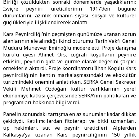
Birliği çözüldükten sonraki dönemlerde yaşadıklarını;
İsviçre peyniri üreticilerinin 1917’den bugüne
durumlarını, azınlık olmanın siyasi, sosyal ve kültürel
güçlükleriyle ilişkilendirerek anlattı.
Kars Peynirciliği’nin geçmişten günümüze uzanan sorun
alanlarının ele alındığı ikinci oturumu Tarih Vakfı Genel
Müdürü Münevver Eminoğlu modere etti. Proje danışma
kurulu üyesi Ahmet Örs, coğrafi koşulların peynire
etkisini, peynirin gıda ve gurme olarak değerini çarpıcı
örneklerle aktardı. Proje koordinatörü İlhan Koçulu Kars
peynirciliğinin kentin markalaşmasındaki ve ekokültür
turizmindeki önemini anlatırken, SERKA Genel Sekreter
Vekili Mehmet Özdoğan kültür varlıklarının yerel
ekonomiye katkısı çerçevesinde SERKA’nın politikaları ve
programları hakkında bilgi verdi.
Panelin sonundaki tartışma en az sunumlar kadar dikkat
çekiciydi. Katılımcılardan fitoterapi ve bitki uzmanları,
tıp hekimleri, süt ve peynir üreticileri, Alplerden
Kafkasya’ya uzanan Kars peynirciliğinin 150 yıllık