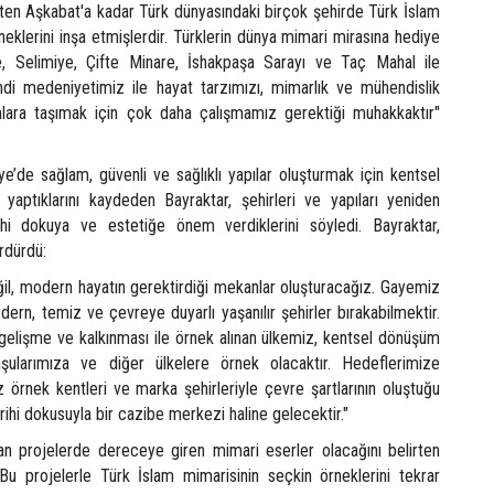
ten Aşkabat'a kadar Türk dünyasındaki birçok şehirde Türk İslam
neklerini inşa etmişlerdir. Türklerin dünya mimari mirasına hediye
ye, Selimiye, Çifte Minare, İshakpaşa Sarayı ve Taç Mahal ile
ndi medeniyetimiz ile hayat tarzımızı, mimarlık ve mühendislik
nlara taşımak için çok daha çalışmamız gerektiği muhakkaktır"
ye’de sağlam, güvenli ve sağlıklı yapılar oluşturmak için kentsel
yaptıklarını kaydeden Bayraktar, şehirleri ve yapıları yeniden
hi dokuya ve estetiğe önem verdiklerini söyledi. Bayraktar,
rdürdü:
l, modern hayatın gerektirdiği mekanlar oluşturacağız. Gayemiz
ern, temiz ve çevreye duyarlı yaşanılır şehirler bırakabilmektir.
lı gelişme ve kalkınması ile örnek alınan ülkemiz, kentsel dönüşüm
mşularımıza ve diğer ülkelere örnek olacaktır. Hedeflerimize
 örnek kentleri ve marka şehirleriyle çevre şartlarının oluştuğu
arihi dokusuyla bir cazibe merkezi haline gelecektir."
lan projelerde dereceye giren mimari eserler olacağını belirten
u projelerle Türk İslam mimarisinin seçkin örneklerini tekrar