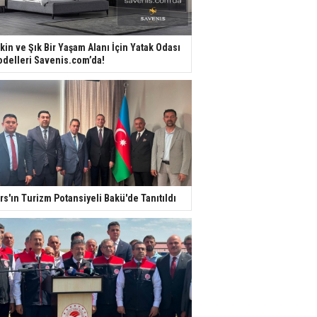
kin ve Şık Bir Yaşam Alanı İçin Yatak Odası
delleri Savenis.com’da!
rs'ın Turizm Potansiyeli Bakü'de Tanıtıldı