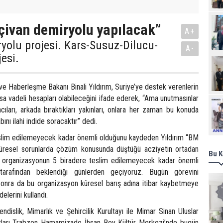
ivan demiryolu yapılacak”
A+
ryolu projesi. Kars-Susuz-Dilucu-
A-
esi.
 ve Haberleşme Bakanı Binali Yıldırım, Suriye’ye destek verenlerin
ısa vadeli hesapları olabileceğini ifade ederek, “Ama unutmasınlar
Ziy
acıları, arkada bıraktıkları yakınları, onlara her zaman bu konuda
bını ilahi indide soracaktır” dedi.
slim edilemeyecek kadar önemli olduğunu kaydeden Yıldırım “BM
üresel sorunlarda çözüm konusunda düştüğü acziyetin ortadan
Bu K
l organizasyonun 5 biradere teslim edilemeyecek kadar önemli
 tarafından beklendiği günlerden geçiyoruz. Bugün görevini
nra da bu organizasyon küresel barış adına itibar kaybetmeye
elerini kullandı.
dislik, Mimarlık ve Şehircilik Kurultayı ile Mimar Sinan Uluslar
atları Trabzon Hamamizade İhsan Bey Kültür Merkezi’nde bugün