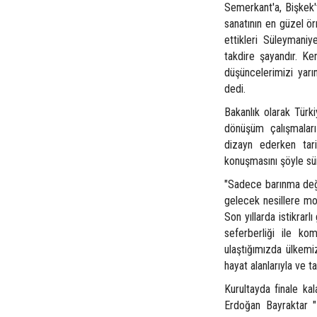
Semerkant'a, Bişkek'
sanatının en güzel ör
ettikleri Süleymani
takdire şayandır. Ke
düşüncelerimizi yarı
dedi.
Bakanlık olarak Türki
dönüşüm çalışmaları 
dizayn ederken tari
konuşmasını şöyle sü
"Sadece barınma deği
gelecek nesillere mod
Son yıllarda istikrar
seferberliği ile ko
ulaştığımızda ülkemiz
hayat alanlarıyla ve t
Kurultayda finale ka
Erdoğan Bayraktar "B