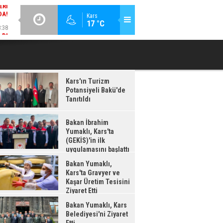
:38
GÜNCEL / 18:37
Kars
17 °C
LDI
BAKAN İBRAHIM YUMAKLI, KARS'TA (GEKİS)'IN ILK
BA
UYGULAMASINI BAŞLATTI
Kars'ın Turizm
Potansiyeli Bakü'de
Tanıtıldı
Bakan İbrahim
Yumaklı, Kars'ta
(GEKİS)'in ilk
uygulamasını başlattı
Bakan Yumaklı,
Kars'ta Gravyer ve
Kaşar Üretim Tesisini
Ziyaret Etti
Bakan Yumaklı, Kars
Belediyesi'ni Ziyaret