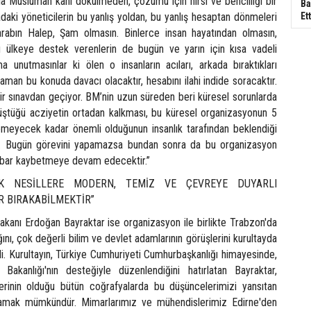
la Müslüman kanı dökülmeden, çözümü için hırsı ve bencilliği bir
Ba
adaki yöneticilerin bu yanlış yoldan, bu yanlış hesaptan dönmeleri
Ett
arabın Halep, Şam olmasın. Binlerce insan hayatından olmasın,
u ülkeye destek verenlerin de bugün ve yarın için kısa vadeli
ma unutmasınlar ki ölen o insanların acıları, arkada bıraktıkları
 zaman bu konuda davacı olacaktır, hesabını ilahi indide soracaktır.
ir sınavdan geçiyor. BM’nin uzun süreden beri küresel sorunlarda
tüğü acziyetin ortadan kalkması, bu küresel organizasyonun 5
emeyecek kadar önemli olduğunun insanlık tarafından beklendiği
. Bugün görevini yapamazsa bundan sonra da bu organizasyon
itibar kaybetmeye devam edecektir.”
EK NESİLLERE MODERN, TEMİZ VE ÇEVREYE DUYARLI
R BIRAKABİLMEKTİR”
akanı Erdoğan Bayraktar ise organizasyon ile birlikte Trabzon'da
ğını, çok değerli bilim ve devlet adamlarının görüşlerini kurultayda
edi. Kurultayın, Türkiye Cumhuriyeti Cumhurbaşkanlığı himayesinde,
Bakanlığı'nın desteğiyle düzenlendiğini hatırlatan Bayraktar,
erinin olduğu bütün coğrafyalarda bu düşüncelerimizi yansıtan
lamak mümkündür. Mimarlarımız ve mühendislerimiz Edirne'den