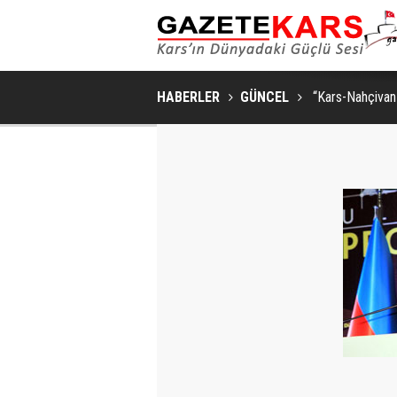
SAKIN VE ŞIK BIR YAŞAM ALANI İÇIN YATA
HABERLER
GÜNCEL
“Kars-Nahçivan 