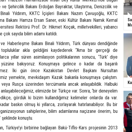
e ve Şehircilik Bakanı Erdoğan Bayraktar, Ulaştırma, Denizcilik ve
inali Yıldırım, KKTC İçişleri Bakanı Nazım Çavuşoğlu, KKTC
ırma Bakanı Hamza Ersan Saner, eski Kültür Bakanı Namık Kemal
Sa
Mo
rsitesi Rektörü Prof. Dr. Hikmet Koçak, milletvekilleri, yabancı
ile çok sayıda bilim adamı katıldı.
k ve Haberleşme Bakanı Binali Yıldırım, Türk dünyası dendiğinde
 topluluklar akla geldiğini kaydederek “Ama bir gerçeği de
rca yıllar süren asimilasyon politikalarının sonucu, ‘Türk’ diye
n yüzüne bakıyoruz. Konuşmaya gelince o kadar da başarılı
mez. İki gün önce Kazakistan Devlet Başkanı Nursultan
imiz yemekte, mevkidaşım Kazak bakanla konuşmaya çalıştım.
Ka
ce veya Rusça üzerinden tercümanla ancak anlaşabildik. Halbuki
anlaşabileceğimiz, elimizde bir Türkçe var. Sonra, ‘bir deneyelim
dikçe, gördük ki bizim kullandığımız kelimeler onlarda da var.
dar baskın olmuş ki yıllarca, zorlayarak hatırlanabiliyor. Bu bir
organizasyonun sahiplerine, bilim adamlarına naçizane önerim, bu
 şeklinde konuştu.
, Türkiye’yi birbirine bağlayan Bakü-Tiflis-Kars projesinin 2013