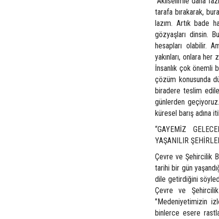
“Aklıselimle daha faz
tarafa bırakarak, bur
lazım. Artık bade h
gözyaşları dinsin. B
hesapları olabilir. A
yakınları, onlara her
İnsanlık çok önemli b
çözüm konusunda düş
biradere teslim edil
günlerden geçiyoruz
küresel barış adına 
“GAYEMİZ GELEC
YAŞANILIR ŞEHİRLE
Çevre ve Şehircilik B
tarihi bir gün yaşandı
dile getirdiğini söyl
Çevre ve Şehircilik 
"Medeniyetimizin izl
binlerce esere rast