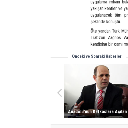
uygulama imkanı bula
yakışan kentler ve ya
uygulanacak tüm pro
şeklinde konuştu.
Öte yandan Türk Mühe
Trabzon Zağnos Vadi
kendisine bir cami ma
Önceki ve Sonraki Haberler
Anadolu'nun Kafkaslara Açılan 