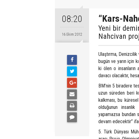
“Kars-Nahç
08:20
Yeni bir demi
Nahcivan proj
16 Ekim 2012
Ulaştırma, Denizcilik
bugün ve yarın için k
ki ölen o insanların 
davacı olacaktır, hesa
BM’nin 5 biradere te
uzun süreden beri k
kalkması, bu kürese
olduğunun insanlık
yapamazsa bundan so
devam edecektir” ifad
5. Türk Dünyası Mühen
arası Proje Olimpiy