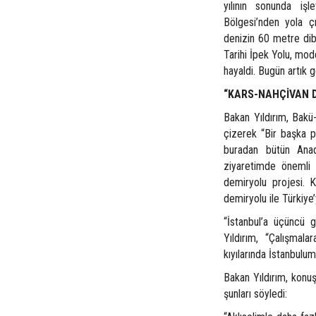
yılının sonunda iş
Bölgesi’nden yola ç
denizin 60 metre dib
Tarihi İpek Yolu, mod
hayaldi. Bugün artık 
“KARS-NAHÇİVAN 
Bakan Yıldırım, Bakü-
çizerek “Bir başka p
buradan bütün Anad
ziyaretimde önemli 
demiryolu projesi. 
demiryolu ile Türkiye
“İstanbul’a üçüncü 
Yıldırım, “Çalışmal
kıyılarında İstanbulum
Bakan Yıldırım, konu
şunları söyledi: