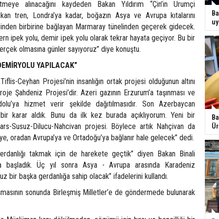
letmeye alınacağını kaydeden Bakan Yıldırım “Çin’in Urumçi
Ba
ıkan tren, Londra’ya kadar, boğazın Asya ve Avrupa kıtalarını
uy
inden birbirine bağlayan Marmaray tünelinden geçerek gidecek.
ern ipek yolu, demir ipek yolu olarak tekrar hayata geçiyor. Bu bir
gerçek olmasına günler sayıyoruz” diye konuştu.
DEMİRYOLU YAPILACAK”
Tiflis-Ceyhan Projesi’nin insanlığın ortak projesi olduğunun altını
roje Şahdeniz Projesi’dir. Azeri gazının Erzurum’a taşınması ve
olu’ya hizmet verir şekilde dağıtılmasıdır. Son Azerbaycan
bir karar aldık. Bunu da ilk kez burada açıklıyorum. Yeni bir
Ba
Kars-Susuz-Dilucu-Nahcivan projesi. Böylece artık Nahçivan da
Ür
’ye, oradan Avrupa’ya ve Ortadoğu’ya bağlanır hale gelecek” dedi.
gerdanlığı takmak için de harekete geçtik” diyen Bakan Binali
ara başladık. Üç yıl sonra Asya - Avrupa arasında Karadeniz
uz bir başka gerdanlığa sahip olacak” ifadelerini kullandı.
şmasının sonunda Birleşmiş Milletler’e de göndermede bulunarak