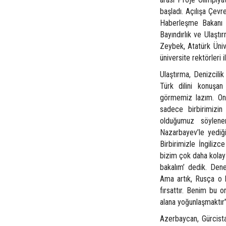
başladı. Açılışa Çevr
Haberleşme Bakanı B
Bayındırlık ve Ulaşt
Zeybek, Atatürk Ünive
üniversite rektörleri 
Ulaştırma, Denizcili
Türk dilini konuşan
görmemiz lazım. Onla
sadece birbirimizi
olduğumuz söylene
Nazarbayev’le yediğ
Birbirimizle İngiliz
bizim çok daha kolay 
bakalım’ dedik. Dene
Ama artık, Rusça o ka
fırsattır. Benim bu 
alana yoğunlaşmaktır”
Azerbaycan, Gürcistan