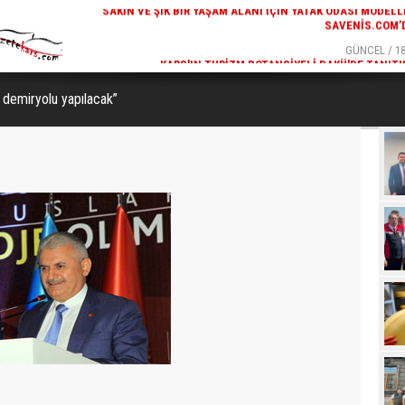
GÜNCEL / 19:00
GÜNCEL / 18
K ODASI MODELLERI
KARS'IN TURIZM POTANSIYELI BAKÜ'DE TANITI
SAVENIS.COM’DA!
demiryolu yapılacak”