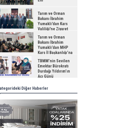
Etti
Tarım ve Orman
Bakanı İbrahim
Yumaklı'dan Kars
Valiliği'ne Ziyaret
Tarım ve Orman
Bakanı İbrahim
Yumaklı’dan MHP
Kars İl Başkanlığı’na
aret
TBMM’nin Sevilen
Emektar Bürokratı
Durdağı Yıldırım’ın
Acı Günü
ategorideki Diğer Haberler