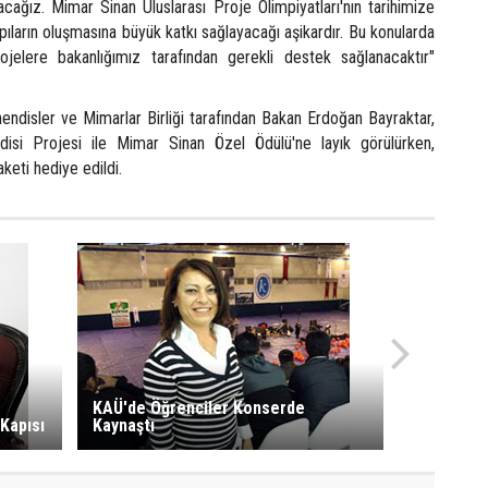
cağız. Mimar Sinan Uluslarası Proje Olimpiyatları'nın tarihimize
pıların oluşmasına büyük katkı sağlayacağı aşikardır. Bu konularda
jelere bakanlığımız tarafından gerekli destek sağlanacaktır"
ndisler ve Mimarlar Birliği tarafından Bakan Erdoğan Bayraktar,
si Projesi ile Mimar Sinan Özel Ödülü'ne layık görülürken,
keti hediye edildi.
KAÜ'de Öğrenciler Konserde
Kapısı
Kaynaştı