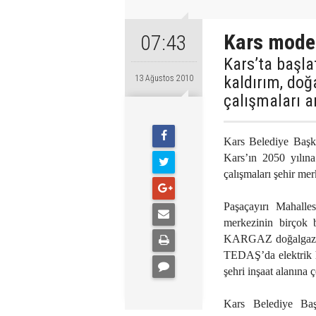
Kars moder
07:43
Kars’ta başlat
kaldırım, doğ
13 Ağustos 2010
çalışmaları a
Kars Belediye Başka
Kars’ın 2050 yılına
çalışmaları şehir me
Paşaçayırı Mahalle
merkezinin birçok 
KARGAZ doğalgaz çal
TEDAŞ’da elektrik ha
şehri inşaat alanına ç
Kars Belediye Baş