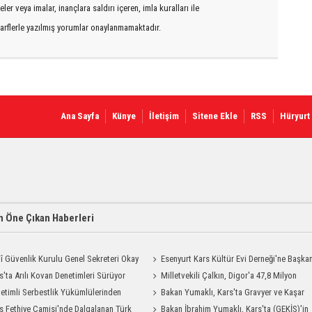
er veya imalar, inançlara saldırı içeren, imla kuralları ile
arflerle yazılmış yorumlar onaylanmamaktadır.
Ana Sayfa
Künye
İletişim
Sitene Ekle
RSS
Hüryurt
 Öne Çıkan Haberleri
lî Güvenlik Kurulu Genel Sekreteri Okay
Esenyurt Kars Kültür Evi Derneği'ne Başka
 Kars'ta
s'ta Arılı Kovan Denetimleri Sürüyor
Vekili Can Aksoy'dan ziyaret
Milletvekili Çalkın, Digor'a 47,8 Milyon
etimli Serbestlik Yükümlülerinden
Liralık Sağlık Yatırımı Başlıyor
Bakan Yumaklı, Kars'ta Gravyer ve Kaşar
Temizlik Desteği
s Fethiye Camisi'nde Dalgalanan Türk
Üretim Tesisini Ziyaret Etti
Bakan İbrahim Yumaklı, Kars'ta (GEKİS)'in