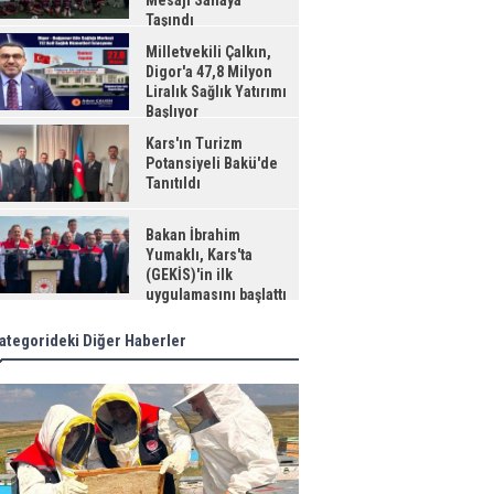
Mesajı Sahaya
Taşındı
Milletvekili Çalkın,
Digor'a 47,8 Milyon
Liralık Sağlık Yatırımı
Başlıyor
Kars'ın Turizm
Potansiyeli Bakü'de
Tanıtıldı
Bakan İbrahim
Yumaklı, Kars'ta
(GEKİS)'in ilk
uygulamasını başlattı
ategorideki Diğer Haberler