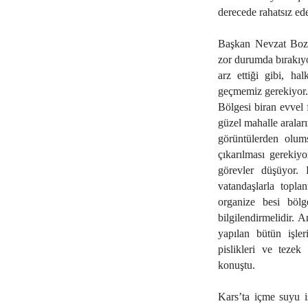
derecede rahatsız ede
Başkan Nevzat Bozku
zor durumda bırakıyo
arz ettiği gibi, ha
geçmemiz gerekiyor. 
Bölgesi biran evvel f
güzel mahalle araları
görüntülerden olums
çıkarılması gerekiy
görevler düşüyor. 
vatandaşlarla topla
organize besi bölge
bilgilendirmelidir. 
yapılan bütün işle
pislikleri ve tezek
konuştu.
Kars’ta içme suyu is