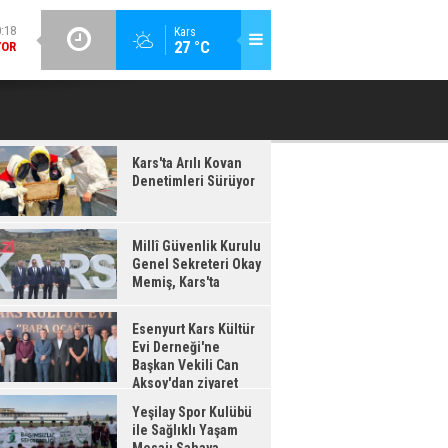
GÜNCEL / 20:16
Kars
:17
27 °C
ESENYURT KARS KÜLTÜR EVI DERNEĞI'NE BAŞKAN VEKILI CAN
YEŞILAY 
IŞ,
AKSOY'DAN ZIYARET
'TA
Kars'ta Arılı Kovan
Denetimleri Sürüyor
Millî Güvenlik Kurulu
Genel Sekreteri Okay
Memiş, Kars'ta
Esenyurt Kars Kültür
Evi Derneği'ne
Başkan Vekili Can
Aksoy'dan ziyaret
Yeşilay Spor Kulübü
ile Sağlıklı Yaşam