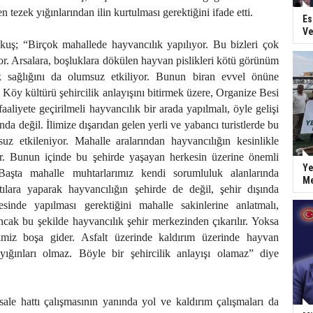
n tezek yığınlarından ilin kurtulması gerektiğini ifade etti.
Es
Ve
ş; “Birçok mahallede hayvancılık yapılıyor. Bu bizleri çok
r. Arsalara, boşluklara dökülen hayvan pislikleri kötü görünüm
lk sağlığını da olumsuz etkiliyor. Bunun biran evvel önüne
Köy kültürü şehircilik anlayışını bitirmek üzere, Organize Besi
aaliyete geçirilmeli hayvancılık bir arada yapılmalı, öyle gelişi
nda değil. İlimize dışarıdan gelen yerli ve yabancı turistlerde bu
uz etkileniyor. Mahalle aralarından hayvancılığın kesinlikle
or. Bunun içinde bu şehirde yaşayan herkesin üzerine önemli
Ye
Başta mahalle muhtarlarımız kendi sorumluluk alanlarında
Me
ntılara yaparak hayvancılığın şehirde de değil, şehir dışında
sinde yapılması gerektiğini mahalle sakinlerine anlatmalı,
Ancak bu şekilde hayvancılık şehir merkezinden çıkarılır. Yoksa
rimiz boşa gider. Asfalt üzerinde kaldırım üzerinde hayvan
 yığınları olmaz. Böyle bir şehircilik anlayışı olamaz” diye
ale hattı çalışmasının yanında yol ve kaldırım çalışmaları da