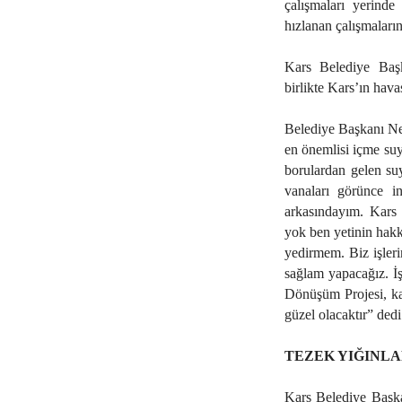
çalışmaları yerinde 
hızlanan çalışmaları
Kars Belediye Başk
birlikte Kars’ın hava
Belediye Başkanı Ne
en önemlisi içme suyu
borulardan gelen suy
vanaları görünce i
arkasındayım. Kars 
yok ben yetinin hakk
yedirmem. Biz işleri
sağlam yapacağız. İş
Dönüşüm Projesi, ka
güzel olacaktır” dedi
TEZEK YIĞINLA
Kars Belediye Başka