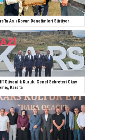
rs'ta Arılı Kovan Denetimleri Sürüyor
llî Güvenlik Kurulu Genel Sekreteri Okay
miş, Kars'ta