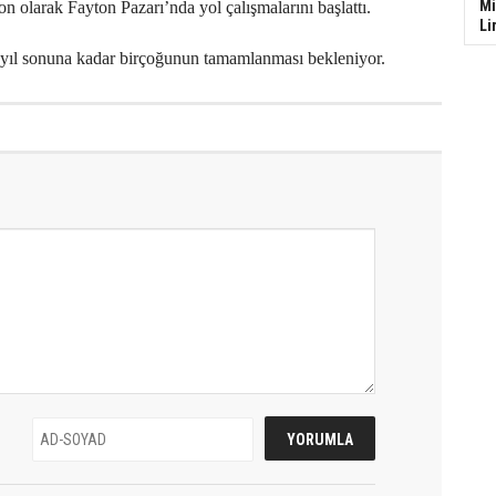
Mi
on olarak Fayton Pazarı’nda yol çalışmalarını başlattı.
Li
n yıl sonuna kadar birçoğunun tamamlanması bekleniyor.
'Yiğitoğlan lakabını hak ediyor'