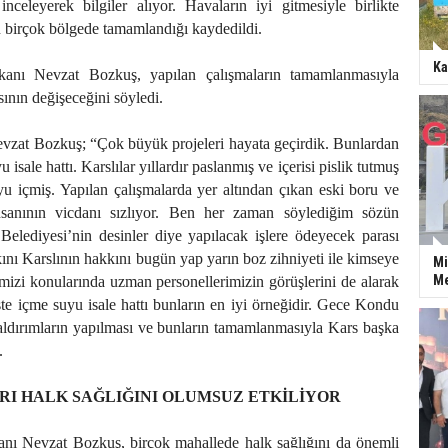
inceleyerek bilgiler alıyor. Havaların iyi gitmesiyle birlikte
n birçok bölgede tamamlandığı kaydedildi.
Ka
anı Nevzat Bozkuş, yapılan çalışmaların tamamlanmasıyla
sının değişeceğini söyledi.
vzat Bozkuş; “Çok büyük projeleri hayata geçirdik. Bunlardan
 isale hattı. Karslılar yıllardır paslanmış ve içerisi pislik tutmuş
u içmiş. Yapılan çalışmalarda yer altından çıkan eski boru ve
nsanının vicdanı sızlıyor. Ben her zaman söylediğim sözün
Belediyesi’nin desinler diye yapılacak işlere ödeyecek parası
ını Karslının hakkını bugün yap yarın boz zihniyeti ile kimseye
Mi
Me
mizi konularında uzman personellerimizin görüşlerini de alarak
te içme suyu isale hattı bunların en iyi örneğidir. Gece Kondu
ldırımların yapılması ve bunların tamamlanmasıyla Kars başka
.
RI HALK SAĞLIĞINI OLUMSUZ ETKİLİYOR
nı Nevzat Bozkuş, birçok mahallede halk sağlığını da önemli