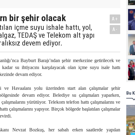
n bir şehir olacak
A+
ılan içme suyu ishale hattı, yol,
A-
algaz, TEDAŞ ve Telekom alt yapı
ralıksız devem ediyor.
nlığı’nca Bayburt Barajı’ndan şehir merkezine getirilecek ve
 kadar su ihtiyacını karşılayacak olan içme suyu isale hattı
rkezinde devam ediyor.
si ve Havaalanı yolu üzerinden start alan çalışmalar şehir
Bu K
bölgesinde devam ediyor. Belediye su çalışmaları yaparken,
ışmalarını yürütüyor. Telekom telefon hattı çalışmalarını ve
ttı çalışmalarını yapıyor. Birçok bölgede başlatılan çalışmalar
evirdi.
kanı Nevzat Bozkuş, her sabah erken saatlerde yapılan