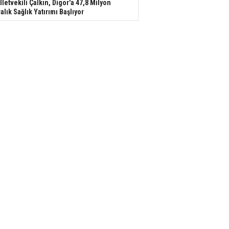
lletvekili Çalkın, Digor'a 47,8 Milyon
ralık Sağlık Yatırımı Başlıyor