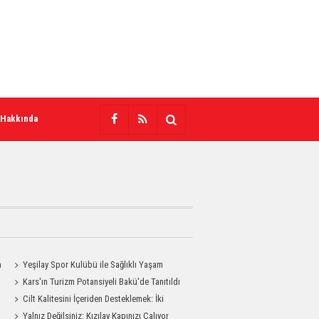
 Hakkında
n
Yeşilay Spor Kulübü ile Sağlıklı Yaşam
Mesajı Sahaya Taşındı
Kars'ın Turizm Potansiyeli Bakü'de Tanıtıldı
Cilt Kalitesini İçeriden Desteklemek: İki
Enjeksiyon Uygulamasının Karşılaştırması
Yalnız Değilsiniz: Kızılay Kapınızı Çalıyor