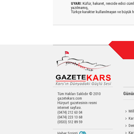
UYARI:
Küfür, hakaret, rencide edici cümlel
yazılmamış,
Türkçe karakter kullanılmayan ve büyük h
Günün
Tüm Hakları Saklıdır © 2010
gazetekars.com
Hüryurt gazetesinin resmi
internet sayfası.
Mil
(0474) 212 63 04
(0474) 223 13 68
Memiş,
Kar
(0533) 512 89 59
Den
Okula 
Kar
Haber Scripti