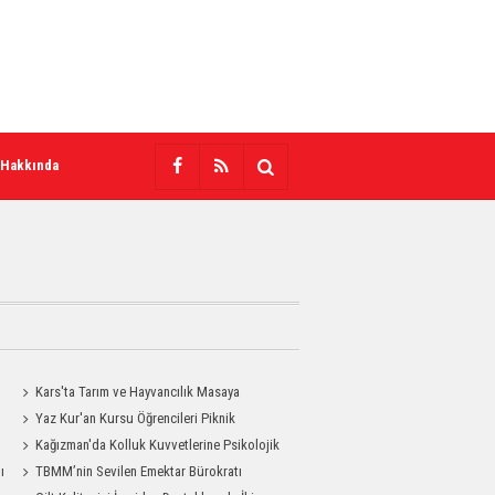
 Hakkında
Kars'ta Tarım ve Hayvancılık Masaya
Yatırıldı
Yaz Kur'an Kursu Öğrencileri Piknik
Coşkusu Yaşadı
Kağızman'da Kolluk Kuvvetlerine Psikolojik
ı
İlk Yardım Eğitimi
TBMM’nin Sevilen Emektar Bürokratı