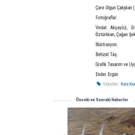
Çare Olgun Çalışkan (
Fotoğraflar:
Vedat Akçayöz, Ert
Öztürkkan, Çağan Şek
İllüstrasyon:
Behzat Taş
Grafik Tasarım ve Uy
Ender Ergün
Etiketler :
Kars Ken
Önceki ve Sonraki Haberler