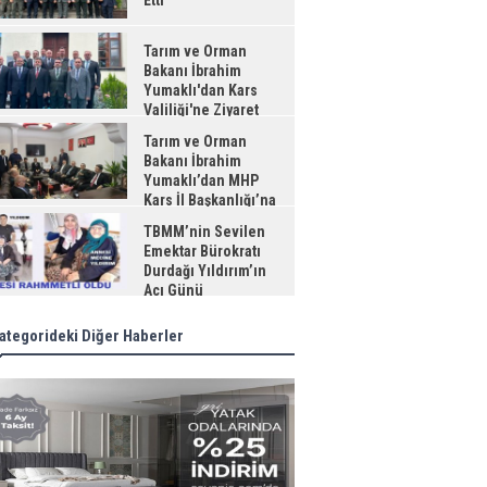
Etti
Tarım ve Orman
Bakanı İbrahim
Yumaklı'dan Kars
Valiliği'ne Ziyaret
Tarım ve Orman
Bakanı İbrahim
Yumaklı’dan MHP
Kars İl Başkanlığı’na
aret
TBMM’nin Sevilen
Emektar Bürokratı
Durdağı Yıldırım’ın
Acı Günü
ategorideki Diğer Haberler