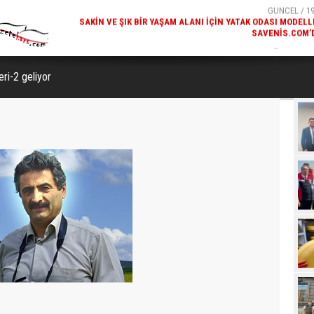
SAVENIS.COM’
GÜNCEL / 18
KARS'IN TURIZM POTANSIYELI BAKÜ'DE TANITI
ri-2 geliyor