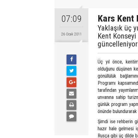
Kars Kent 
07:09
Yaklaşık üç y
Kent Konseyi 
26 Ocak 2011
güncelleniyor
Üç yıl önce, kentim
olduğunu düşünen kent
gönüllülük bağlamınd
Programı kapsamınd
tarafından yayımlanm
unvanına sahip turiz
günlük program yapmal
önünde bulundurarak h
Şimdi ise rehberin gü
hazır hale gelmesi iç
Rusça gibi üç dilde b