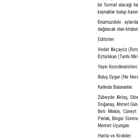
bir format alacağı ha
kaynaklar bulup bası
Önümüzdeki aylarda 
dağılacak olan kitabı
Editörler:
Vedat Akçayöz (Rotal
Öztürkkan (Tarihi Mir
Yayın Koordinatörleri:
Buluş Oygur (Ne Ner
Katkıda Bulunanlar:
Zübeyde Aktaş, Sibe
Doğanay, Ahmet Güna
Beti Minkin, Cüneyt
Parlak, Bingür Sönmez
Memet Uçungan
Harita ve Krokiler: