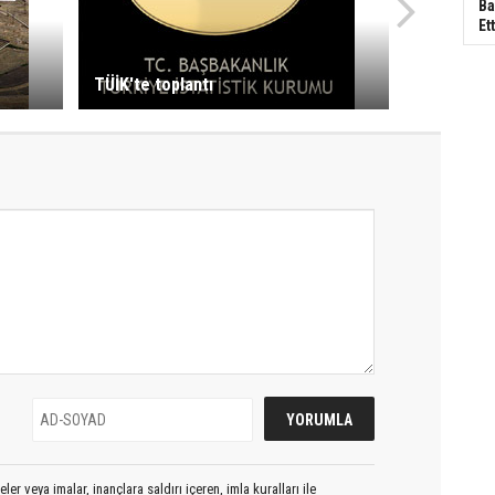
Ba
Ett
TÜİK'te toplantı
er veya imalar, inançlara saldırı içeren, imla kuralları ile