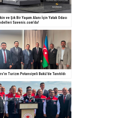
kin ve Şık Bir Yaşam Alanı İçin Yatak Odası
delleri Savenis.com’da!
rs'ın Turizm Potansiyeli Bakü'de Tanıtıldı