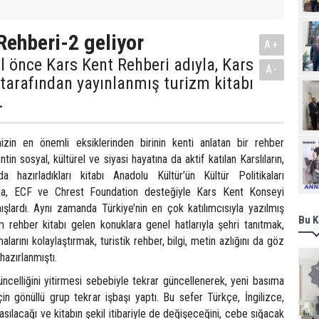
Rehberi-2 geliyor
A+
ıl önce Kars Kent Rehberi adıyla, Kars
A-
tarafından yayınlanmış turizm kitabı
.
izin en önemli eksiklerinden birinin kenti anlatan bir rehber
Ziy
in sosyal, kültürel ve siyasi hayatına da aktif katılan Karslıların,
a hazırladıkları kitabı Anadolu Kültür’ün Kültür Politikaları
a, ECF ve Chrest Foundation desteğiyle Kars Kent Konseyi
ışlardı. Aynı zamanda Türkiye’nin en çok katılımcısıyla yazılmış
Bu K
m rehber kitabı gelen konuklara genel hatlarıyla şehri tanıtmak,
arını kolaylaştırmak, turistik rehber, bilgi, metin azlığını da göz
azırlanmıştı.
ncelliğini yitirmesi sebebiyle tekrar güncellenerek, yeni basıma
in gönüllü grup tekrar işbaşı yaptı. Bu sefer Türkçe, İngilizce,
asılacağı ve kitabın şekil itibariyle de değişeceğini, cebe sığacak