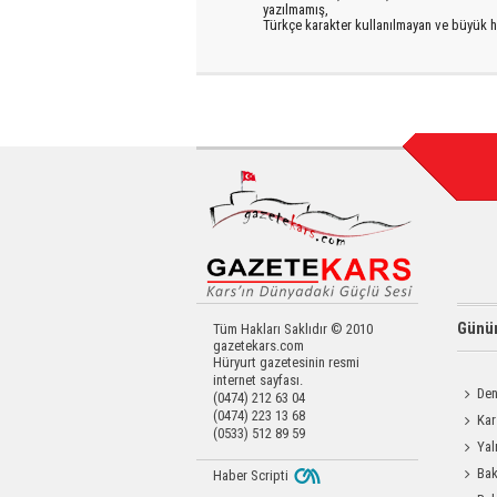
yazılmamış,
Türkçe karakter kullanılmayan ve büyük h
Günün
Tüm Hakları Saklıdır © 2010
gazetekars.com
Hüryurt gazetesinin resmi
internet sayfası.
Den
(0474) 212 63 04
(0474) 223 13 68
Okula 
Kar
(0533) 512 89 59
Değerl
Yal
Bak
Haber Scripti