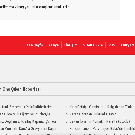
arflerle yazılmış yorumlar onaylanmamaktadır.
Ana Sayfa
Künye
İletişim
Sitene Ekle
RSS
Hüryurt
 Öne Çıkan Haberleri
etimli Serbestlik Yükümlülerinden
Kars Fethiye Camisi'nde Dalgalanan Türk
Temizlik Desteği
s'ta İlçe Milli Eğitim Müdürleriyle
Bayrağı Görenlerin Beğenisini Topladı
Kars'ta Aranan Hükümlü JASAT
endirme Toplantısı
nız Değilsiniz: Kızılay Kapınızı Çalıyor
Operasyonuyla Yakalandı
Bakan İbrahim Yumaklı, Kars'ta (GEKİS)'in
an Yumaklı, Kars'ta Gravyer ve Kaşar
ilk uygulamasını başlattı
Kars'ın Turizm Potansiyeli Bakü'de Tanıtıld