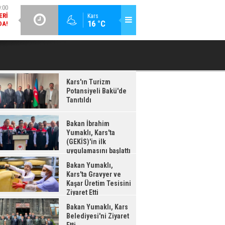
DA!
GÜNCEL / 18:37
Kars
:38
16 °C
BAKAN İBRAHIM YUMAKLI, KARS'TA (GEKİS)'IN ILK
BA
LDI
UYGULAMASINI BAŞLATTI
Kars'ın Turizm
Potansiyeli Bakü'de
Tanıtıldı
Bakan İbrahim
Yumaklı, Kars'ta
(GEKİS)'in ilk
uygulamasını başlattı
Bakan Yumaklı,
Kars'ta Gravyer ve
Kaşar Üretim Tesisini
Ziyaret Etti
Bakan Yumaklı, Kars
Belediyesi'ni Ziyaret