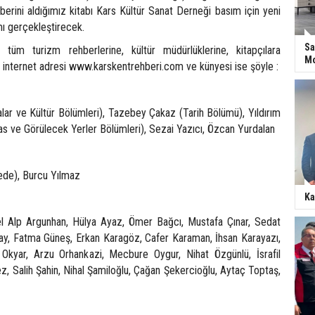
berini aldığımız kitabı Kars Kültür Sanat Derneği basım için yeni
mı gerçekleştirecek.
Sa
tüm turizm rehberlerine, kültür müdürlüklerine, kitapçılara
Mo
n internet adresi www.karskentrehberi.com ve künyesi ise şöyle :
ar ve Kültür Bölümleri), Tazebey Çakaz (Tarih Bölümü), Yıldırım
as ve Görülecek Yerler Bölümleri), Sezai Yazıcı, Özcan Yurdalan
ede), Burcu Yılmaz
Ka
l Alp Argunhan, Hülya Ayaz, Ömer Bağcı, Mustafa Çınar, Sedat
y, Fatma Güneş, Erkan Karagöz, Cafer Karaman, İhsan Karayazı,
 Okyar, Arzu Orhankazi, Mecbure Oygur, Nihat Özgünlü, İsrafil
, Salih Şahin, Nihal Şamiloğlu, Çağan Şekercioğlu, Aytaç Toptaş,