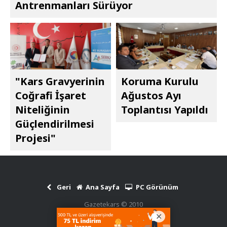
Antrenmanları Sürüyor
"Kars Gravyerinin
Koruma Kurulu
Coğrafi İşaret
Ağustos Ayı
Niteliğinin
Toplantısı Yapıldı
Güçlendirilmesi
Projesi"
Geri
Ana Sayfa
PC Görünüm
Gazetekars © 2010
Haber Scripti